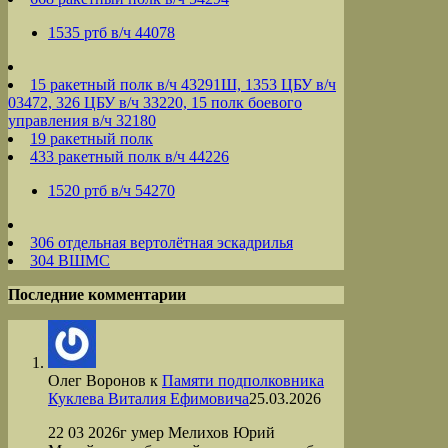
1535 ртб в/ч 44078
15 ракетный полк в/ч 43291Ш, 1353 ЦБУ в/ч
03472, 326 ЦБУ в/ч 33220, 15 полк боевого
управления в/ч 32180
19 ракетный полк
433 ракетный полк в/ч 44226
1520 ртб в/ч 54270
306 отдельная вертолётная эскадрилья
304 ВШМС
Последние комментарии
Олег Воронов
к
Памяти подполковника
Куклева Виталия Ефимовича
25.03.2026
22 03 2026г умер Мелихов Юрий