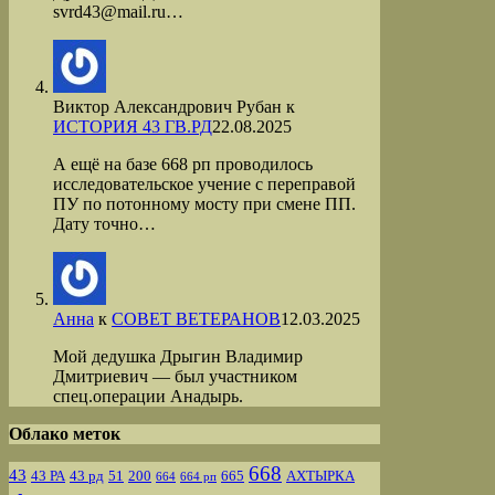
svrd43@mail.ru…
Виктор Александрович Рубан
к
ИСТОРИЯ 43 ГВ.РД
22.08.2025
А ещё на базе 668 рп проводилось
исследовательское учение с переправой
ПУ по потонному мосту при смене ПП.
Дату точно…
Анна
к
СОВЕТ ВЕТЕРАНОВ
12.03.2025
Мой дедушка Дрыгин Владимир
Дмитриевич — был участником
спец.операции Анадырь.
Облако меток
668
43
43 РА
43 рд
51
200
665
АХТЫРКА
664
664 рп