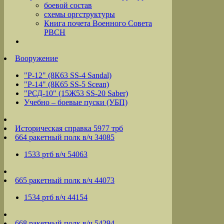
боевой состав
схемы оргструктуры
Книга почета Военного Совета
РВСН
Вооружение
"Р-12" (8К63 SS-4 Sandal)
"Р-14" (8К65 SS-5 Scean)
"РСД-10" (15Ж53 SS-20 Saber)
Учебно – боевые пуски (УБП)
Историческая справка 5977 трб
664 ракетный полк в/ч 34085
1533 ртб в/ч 54063
665 ракетный полк в/ч 44073
1534 ртб в/ч 44154
668 ракетный полк в/ч 54294