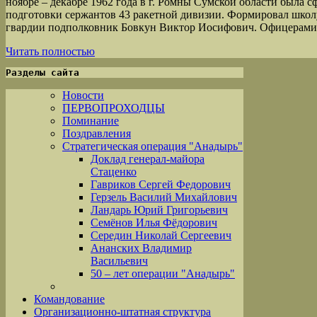
ноябре – декабре 1962 года в г. Ромны Сумской области была 
подготовки сержантов 43 ракетной дивизии. Формировал школ
гвардии подполковник Бовкун Виктор Иосифович. Офицерами
Читать полностью
Разделы сайта
Новости
ПЕРВОПРОХОДЦЫ
Поминание
Поздравления
Стратегическая операция "Анадырь"
Доклад генерал-майора
Стаценко
Гавриков Сергей Федорович
Герзель Василий Михайлович
Ландарь Юрий Григорьевич
Семёнов Илья Фёдорович
Середин Николай Сергеевич
Ананских Владимир
Васильевич
50 – лет операции "Анадырь"
Командование
Организационно-штатная структура