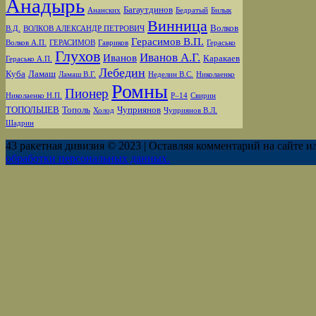
Анадырь
Багаутдинов
Ананских
Бедратый
Билык
Винница
Волков
В.Д.
ВОЛКОВ АЛЕКСАНДР ПЕТРОВИЧ
Герасимов В.П.
Волков А.П.
ГЕРАСИМОВ
Гавриков
Герасько
Глухов
Иванов А.Г.
Иванов
Каракаев
Герасько А.П.
Лебедин
Куба
Ламаш
Ламаш В.Г.
Неделин В.С.
Николаенко
Ромны
Пионер
Николаенко Н.П.
Р–14
Свирин
ТОПОЛЬЦЕВ
Тополь
Чуприянов
Холод
Чуприянов В.Л.
Шадрин
43 ракетная дивизия © 2023 | Оставляя комментарий на сайте и
обработки персональных данных.