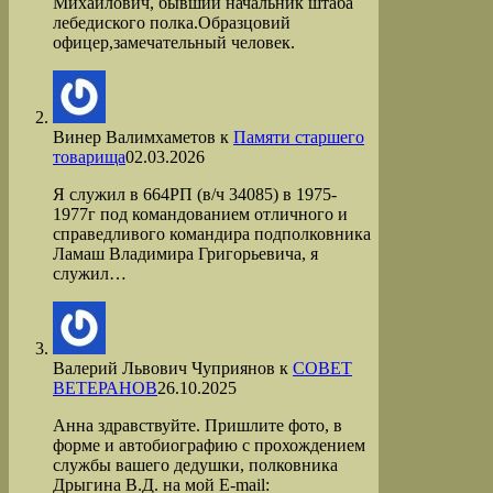
Михайлович, бывший начальник штаба
лебедиского полка.Образцовий
офицер,замечательный человек.
Винер Валимхаметов
к
Памяти старшего
товарища
02.03.2026
Я служил в 664РП (в/ч 34085) в 1975-
1977г под командованием отличного и
справедливого командира подполковника
Ламаш Владимира Григорьевича, я
служил…
Валерий Львович Чуприянов
к
СОВЕТ
ВЕТЕРАНОВ
26.10.2025
Анна здравствуйте. Пришлите фото, в
форме и автобиографию с прохождением
службы вашего дедушки, полковника
Дрыгина В.Д. на мой Е-mail: