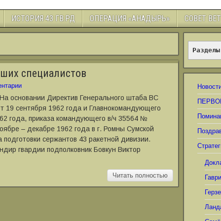
ИСТОРИЯ 43 ГВ.РД
ОПЕРАЦИЯ «АНАДЫРЬ»
СОВЕТ ВЕ
Разделы
дших специалистов
нтарии
Новост
 На основании Директив Генерального штаба ВС
ПЕРВО
т 19 сентября 1962 года и Главнокомандующего
Помина
62 года, приказа командующего в/ч 35564 №
ноябре – декабре 1962 года в г. Ромны Сумской
Поздра
 подготовки сержантов 43 ракетной дивизии.
Стратег
ндир гвардии подполковник Бовкун Виктор
Докл
Читать полностью
Гавр
Герз
Ланд