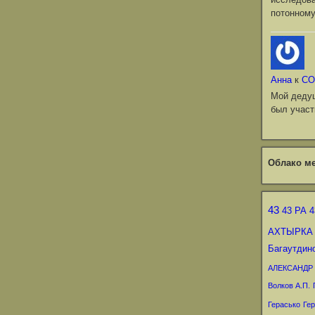
потонному
Анна
к
СО
Мой деду
был участ
Облако ме
43
43 РА
4
АХТЫРКА
Багаутдин
АЛЕКСАНДР
Волков А.П.
Герасько
Гер