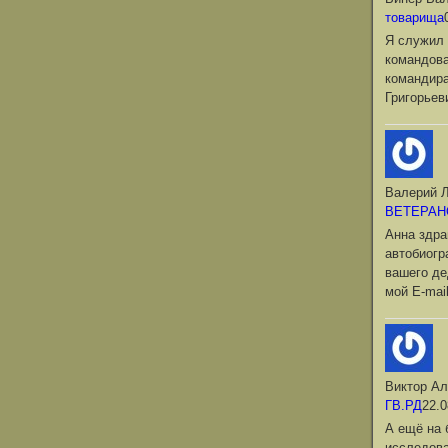
товарища
Я служил 
командова
командир
Григорьев
Валерий Л
ВЕТЕРАН
Анна здра
автобиог
вашего де
мой Е-mai
Виктор Ал
ГВ.РД
22.0
А ещё на 
исследова