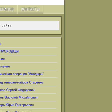
ТЕРАНОВ
КОНТАКТЫ
 сайта
и
ПРОХОДЦЫ
ние
вления
ическая операция "Анадырь"
ад генерал-майора Стаценко
иков Сергей Федорович
ель Василий Михайлович
арь Юрий Григорьевич