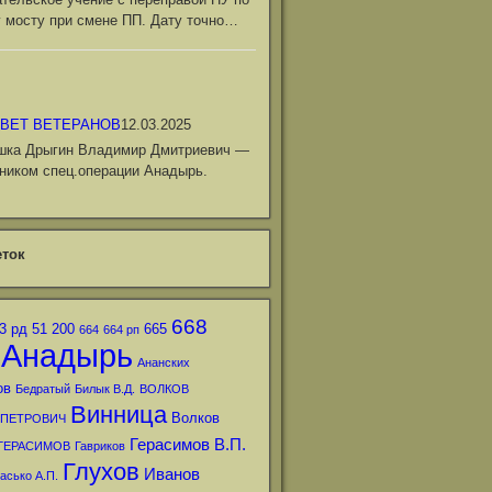
 мосту при смене ПП. Дату точно…
ВЕТ ВЕТЕРАНОВ
12.03.2025
шка Дрыгин Владимир Дмитриевич —
ником спец.операции Анадырь.
ток
668
3 рд
51
200
665
664
664 рп
Анадырь
Ананских
ов
Бедратый
Билык В.Д.
ВОЛКОВ
Винница
Волков
 ПЕТРОВИЧ
Герасимов В.П.
ГЕРАСИМОВ
Гавриков
Глухов
Иванов
асько А.П.