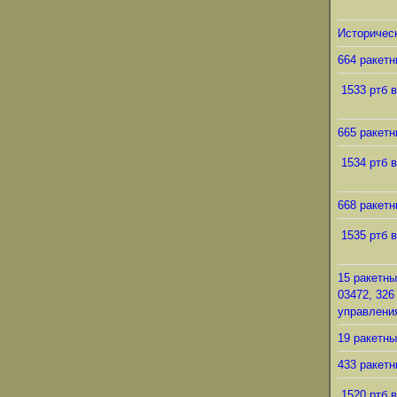
Историческ
664 ракетн
1533 ртб в
665 ракетн
1534 ртб в
668 ракетн
1535 ртб в
15 ракетны
03472, 326
управления
19 ракетны
433 ракетн
1520 ртб в