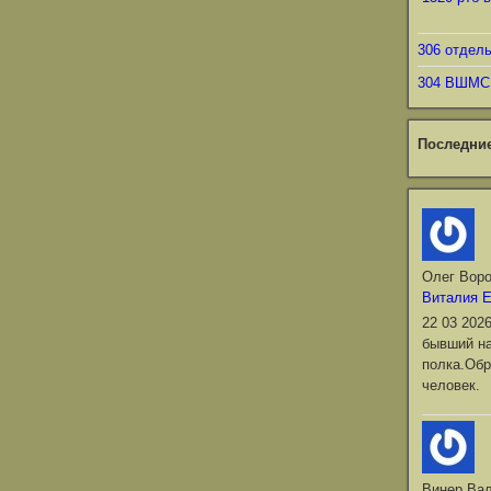
306 отдел
304 ВШМС
Последни
Олег Вор
Виталия 
22 03 202
бывший на
полка.Обр
человек.
Винер Ва