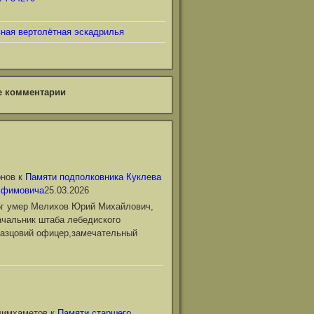
ьная вертолётная эскадрилья
е комментарии
онов
к
Памяти подполковника Куклева
Ефимовича
25.03.2026
6г умер Мелихов Юрий Михайлович,
чальник штаба лебедиского
азцовий офицер,замечательный
лимхаметов
к
Памяти старшего