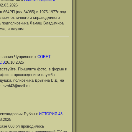
02.03.2026
в 664РП (в/ч 34085) в 1975-1977г под
нием отличного и справедливого
а подполковника Ламаш Владимира
ича, я служил…
ьвович Чуприянов
к
СОВЕТ
ОВ
26.10.2025
вствуйте. Пришлите фото, в форме и
рафию с прохождением службы
душки, полковника Дрыгина В.Д. на
l: svrd43@mail.ru…
ександрович Рубан
к
ИСТОРИЯ 43
8.2025
базе 668 рп проводилось
тельское учение с переправой ПУ по