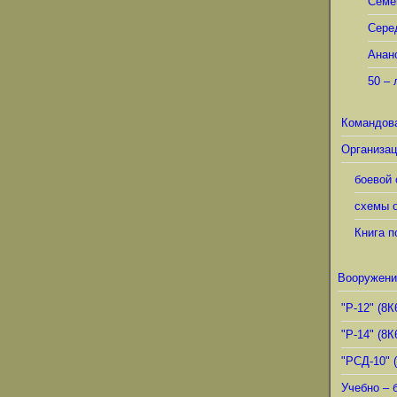
Семё
Сере
Анан
50 – 
Командов
Организац
боевой 
схемы о
Книга п
Вооружени
"Р-12" (8К
"Р-14" (8К
"РСД-10" 
Учебно – 