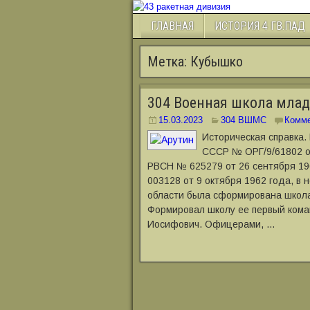
ГЛАВНАЯ
ИСТОРИЯ 4 ГВ.ПАД
Метка:
Кубышко
304 Военная школа мла
15.03.2023
304 ВШМС
Комме
Историческая справка.
СССР № ОРГ/9/61802 о
РВСН № 625279 от 26 сентября 19
003128 от 9 октября 1962 года, в 
области была сформирована школа
Формировал школу ее первый кома
Иосифович. Офицерами, …