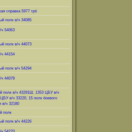
ая справка 5977 трб
ый полк в/ч 34085
/ч 54063
ый полк в/ч 44073
/ч 44154
ый полк в/ч 54294
/ч 44078
й полк в/ч 43291Ш, 1353 ЦБУ в/ч
 ЦБУ в/ч 33220, 15 полк боевого
 в/ч 32180
й полк
ый полк в/ч 44226
/ч 54270