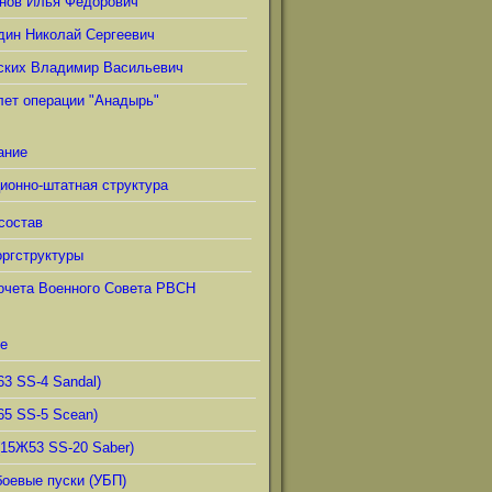
нов Илья Фёдорович
дин Николай Сергеевич
ских Владимир Васильевич
лет операции "Анадырь"
ание
ионно-штатная структура
состав
ргструктуры
очета Военного Совета РВСН
е
63 SS-4 Sandal)
65 SS-5 Scean)
(15Ж53 SS-20 Saber)
боевые пуски (УБП)