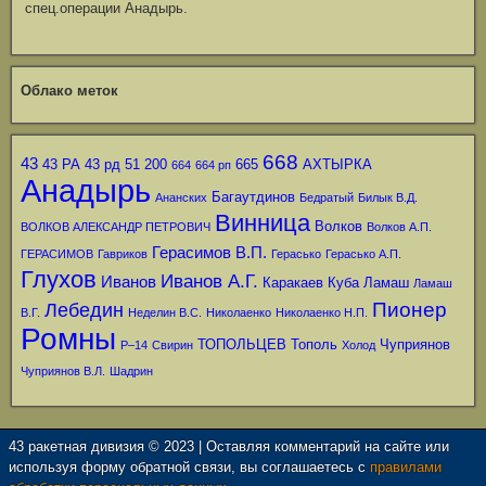
спец.операции Анадырь.
Облако меток
668
43
43 РА
43 рд
51
200
665
АХТЫРКА
664
664 рп
Анадырь
Багаутдинов
Ананских
Бедратый
Билык В.Д.
Винница
Волков
ВОЛКОВ АЛЕКСАНДР ПЕТРОВИЧ
Волков А.П.
Герасимов В.П.
ГЕРАСИМОВ
Гавриков
Герасько
Герасько А.П.
Глухов
Иванов А.Г.
Иванов
Каракаев
Куба
Ламаш
Ламаш
Пионер
Лебедин
В.Г.
Неделин В.С.
Николаенко
Николаенко Н.П.
Ромны
ТОПОЛЬЦЕВ
Тополь
Чуприянов
Р–14
Свирин
Холод
Чуприянов В.Л.
Шадрин
43 ракетная дивизия © 2023 | Оставляя комментарий на сайте или
используя форму обратной связи, вы соглашаетесь с
правилами