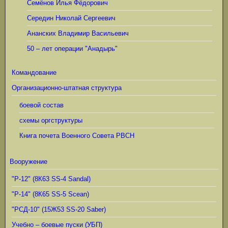
Семёнов Илья Фёдорович
Середин Николай Сергеевич
Ананских Владимир Васильевич
50 – лет операции "Анадырь"
Командование
Организационно-штатная структура
боевой состав
схемы оргструктуры
Книга почета Военного Совета РВСН
Вооружение
"Р-12" (8К63 SS-4 Sandal)
"Р-14" (8К65 SS-5 Scean)
"РСД-10" (15Ж53 SS-20 Saber)
Учебно – боевые пуски (УБП)