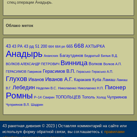
спец.операции Анадырь.
Облако меток
668
43
43 РА
43 рд
51
200
665
АХТЫРКА
664
664 рп
Анадырь
Багаутдинов
Ананских
Бедратый
Билык В.Д.
Винница
Волков
ВОЛКОВ АЛЕКСАНДР ПЕТРОВИЧ
Волков А.П.
Герасимов В.П.
ГЕРАСИМОВ
Гавриков
Герасько
Герасько А.П.
Глухов
Иванов А.Г.
Иванов
Каракаев
Куба
Ламаш
Ламаш
Пионер
Лебедин
В.Г.
Неделин В.С.
Николаенко
Николаенко Н.П.
Ромны
ТОПОЛЬЦЕВ
Тополь
Чуприянов
Р–14
Свирин
Холод
Чуприянов В.Л.
Шадрин
43 ракетная дивизия © 2023 | Оставляя комментарий на сайте или
используя форму обратной связи, вы соглашаетесь с
правилами