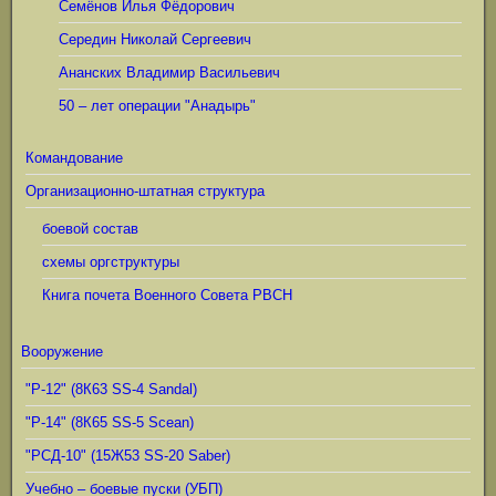
Семёнов Илья Фёдорович
Середин Николай Сергеевич
Ананских Владимир Васильевич
50 – лет операции "Анадырь"
Командование
Организационно-штатная структура
боевой состав
схемы оргструктуры
Книга почета Военного Совета РВСН
Вооружение
"Р-12" (8К63 SS-4 Sandal)
"Р-14" (8К65 SS-5 Scean)
"РСД-10" (15Ж53 SS-20 Saber)
Учебно – боевые пуски (УБП)