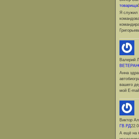
товарища
Я служил 
командова
командир
Григорьев
Валерий Л
ВЕТЕРАН
Анна здра
автобиог
вашего де
мой Е-mai
Виктор Ал
ГВ.РД
22.0
А ещё на 
исследова