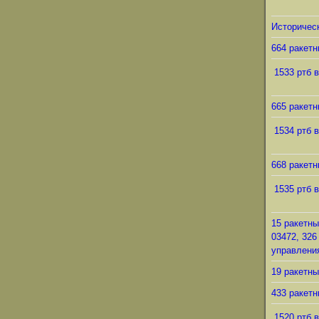
Историческ
664 ракетн
1533 ртб в
665 ракетн
1534 ртб в
668 ракетн
1535 ртб в
15 ракетны
03472, 326
управления
19 ракетны
433 ракетн
1520 ртб в