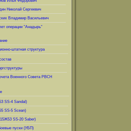
нов Илья Фёдорович
дин Николай Сергеевич
ских Владимир Васильевич
лет операции "Анадырь"
ание
ионно-штатная структура
состав
ргструктуры
очета Военного Совета РВСН
е
63 SS-4 Sandal)
65 SS-5 Scean)
(15Ж53 SS-20 Saber)
боевые пуски (УБП)