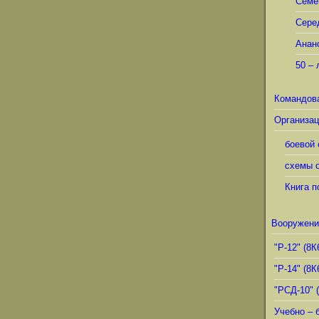
Семё
Сере
Анан
50 – 
Командов
Организац
боевой 
схемы о
Книга п
Вооружени
"Р-12" (8К
"Р-14" (8К
"РСД-10" 
Учебно – 