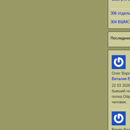
306 отдел
304 ВШМС
Последни
Олег Вор
Виталия 
22 03 202
бывший на
полка.Обр
человек.
Винер Ва