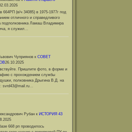
02.03.2026
в 664РП (в/ч 34085) в 1975-1977г под
нием отличного и справедливого
а подполковника Ламаш Владимира
ича, я служил…
ьвович Чуприянов
к
СОВЕТ
ОВ
26.10.2025
вствуйте. Пришлите фото, в форме и
рафию с прохождением службы
душки, полковника Дрыгина В.Д. на
l: svrd43@mail.ru…
ександрович Рубан
к
ИСТОРИЯ 43
8.2025
базе 668 рп проводилось
тельское учение с переправой ПУ по