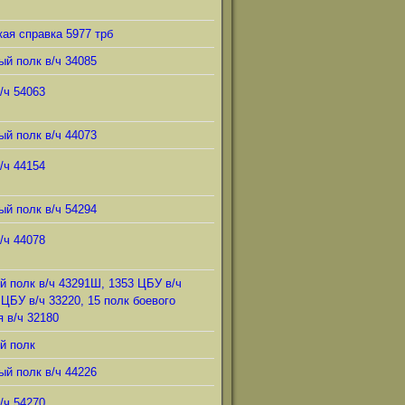
ая справка 5977 трб
ый полк в/ч 34085
/ч 54063
ый полк в/ч 44073
/ч 44154
ый полк в/ч 54294
/ч 44078
й полк в/ч 43291Ш, 1353 ЦБУ в/ч
 ЦБУ в/ч 33220, 15 полк боевого
 в/ч 32180
й полк
ый полк в/ч 44226
/ч 54270