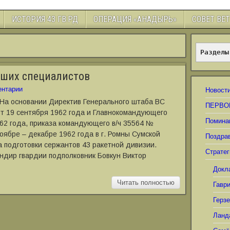
ИСТОРИЯ 43 ГВ.РД
ОПЕРАЦИЯ «АНАДЫРЬ»
СОВЕТ ВЕ
Разделы
дших специалистов
нтарии
Новост
 На основании Директив Генерального штаба ВС
ПЕРВО
т 19 сентября 1962 года и Главнокомандующего
Помина
62 года, приказа командующего в/ч 35564 №
ноябре – декабре 1962 года в г. Ромны Сумской
Поздра
 подготовки сержантов 43 ракетной дивизии.
Стратег
ндир гвардии подполковник Бовкун Виктор
Докл
Читать полностью
Гавр
Герз
Ланд