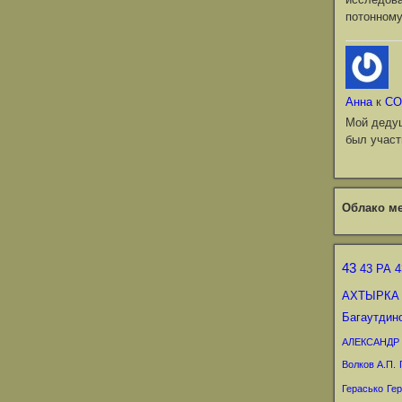
потонному
Анна
к
СО
Мой деду
был участ
Облако ме
43
43 РА
4
АХТЫРКА
Багаутдин
АЛЕКСАНДР
Волков А.П.
Герасько
Гер