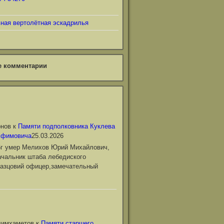
ьная вертолётная эскадрилья
е комментарии
онов
к
Памяти подполковника Куклева
Ефимовича
25.03.2026
6г умер Мелихов Юрий Михайлович,
чальник штаба лебедиского
азцовий офицер,замечательный
лимхаметов
к
Памяти старшего