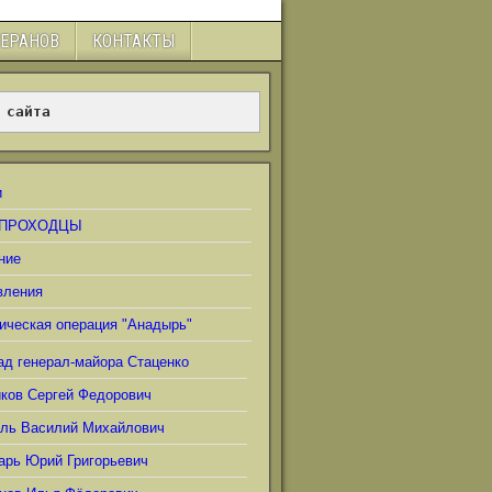
ТЕРАНОВ
КОНТАКТЫ
 сайта
и
ПРОХОДЦЫ
ние
вления
ическая операция "Анадырь"
ад генерал-майора Стаценко
иков Сергей Федорович
ель Василий Михайлович
арь Юрий Григорьевич