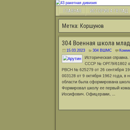
ГЛАВНАЯ
ИСТОРИЯ 4 ГВ.ПАД
Метка:
Коршунов
304 Военная школа мла
15.03.2023
304 ВШМС
Комме
Историческая справка.
СССР № ОРГ/9/61802 о
РВСН № 625279 от 26 сентября 19
003128 от 9 октября 1962 года, в 
области была сформирована школа
Формировал школу ее первый кома
Иосифович. Офицерами, …