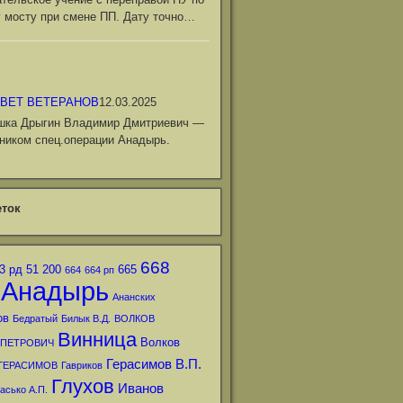
 мосту при смене ПП. Дату точно…
ВЕТ ВЕТЕРАНОВ
12.03.2025
шка Дрыгин Владимир Дмитриевич —
ником спец.операции Анадырь.
ток
668
3 рд
51
200
665
664
664 рп
Анадырь
Ананских
ов
Бедратый
Билык В.Д.
ВОЛКОВ
Винница
Волков
 ПЕТРОВИЧ
Герасимов В.П.
ГЕРАСИМОВ
Гавриков
Глухов
Иванов
асько А.П.