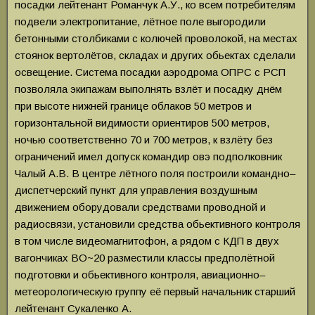
посадки лейтенант Романчук А.У., ко всем потребителям
подвели электропитание, лётное поле выгородили
бетонными столбиками с колючей проволокой, на местах
стоянок вертолётов, складах и других обьектах сделали
освещение. Система посадки аэродрома ОПРС с РСП
позволяла экипажам выполнять взлёт и посадку днём
при высоте нижней границе облаков 50 метров и
горизонтальной видимости ориентиров 500 метров,
ночью соответственно 70 и 700 метров, к взлёту без
ограничений имел допуск командир овэ подполковник
Чалый А.В. В центре лётного поля построили командно–
диспетчерский пункт для управления воздушным
движением оборудовали средствами проводной и
радиосвязи, установили средства обьективного контроля
в том числе видеомагнитофон, а рядом с КДП в двух
вагончиках ВО~20 разместили классы предполётной
подготовки и обьективного контроля, авиационно–
метеорологическую группу её первый начальник старший
лейтенант Сукаленко А.