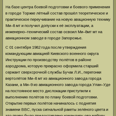
На базе центра боевой подготовки и боевого применения
в городе Торжке лётный состав прошёл теоретическое и
практическое переучивание на новую авационную технику
Ми–8 мт и получил допуски к её эксплуатации, а
инженерно–технический состав освоил Ми–8мт мт на
авиационном заводе в городе Запорожье.
С 01 сентября 1982 года после утверждения
командующим авиацией Киевского военного округа
Инструкции по производству полётов в районе
аэродрома, которую прекрасно оформила старший
сержант сверхсрочной службы Бучак Л.И., перегонки
вертолётов Ми–8 мт из авиационного завода города
Казани, а Ми–9 из авиационного завода города Улан–Уде
на постоянное место дислокации приступили к
выполнению полётов по плану боевой подготовки.
Открытие первых полётов начиналось с поднятия
знамени ВВС, пуска сигнальной ракеты зелёного цвета и
это право было предоставлено командиру овэ майору