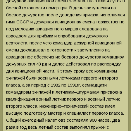
дежурной авиационной смены заступал на 3 или 4 суток в
боевой готовности номер три. В день заступления на
боевое дежурство после доведения приказа, исполнялся
гимн СССР и дежурная авиационная смена торжественно
под мелодию авиационного марша следовала на
аэродром для приёмки и опробования дежурного
вертолёта, после чего командир дежурной авиационной
смены докладывал о готовности к заступлению на
авиационное обеспечение боевого дежурства командиру
дежурных сил 43 рд и далее действовал по распорядку
дня авиационной части. К этому сроку все командиры
экипажей были военными лётчиками первого и второго
класса, а за период с 1982 по 1991гг. семнадцати
командирам экипажей и лётчикам–штурманам присвоена
квалификация вонный лётчик первого и военный лётчик
второго класса, инженерно–технический состав имел
высшую подготовку мастер и специалист первого класса.
Общий ежегодный налёт овэ составлял 960 часов. Два
раза в год весь лётный состав выполнял прыжки с