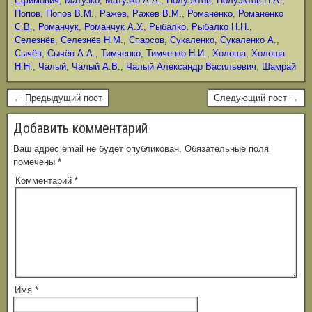
Ефимович
,
Матузко
,
Матузко А.А.
,
Полуэктов
,
Полуэктов Н.А.
,
Попов
,
Попов В.М.
,
Ражев
,
Ражев В.М.
,
Романенко
,
Романенко
С.В.
,
Романчук
,
Романчук А.У.
,
Рыбалко
,
Рыбалко Н.Н.
,
Селезнёв
,
Селезнёв Н.М.
,
Спарсов
,
Сукаленко
,
Сукаленко А.
,
Сычёв
,
Сычёв А.А.
,
Тимченко
,
Тимченко Н.И.
,
Холоша
,
Холоша
Н.Н.
,
Чалый
,
Чалый А.В.
,
Чалый Александр Васильевич
,
Шамрай
← Предыдущий пост
Следующий пост →
Добавить комментарий
Ваш адрес email не будет опубликован.
Обязательные поля
помечены
*
Комментарий
*
Имя
*