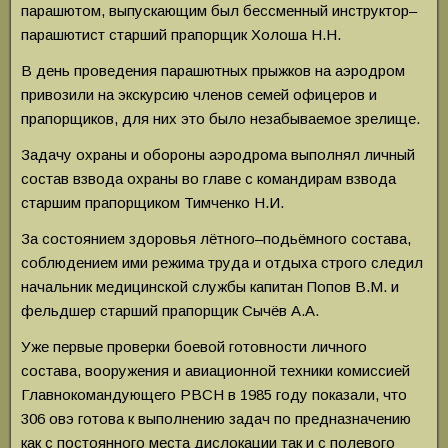
парашютом, выпускающим был бессменный инструктор–
парашютист старший прапорщик Холоша Н.Н.
В день проведения парашютных прыжков на аэродром
привозили на экскурсию членов семей офицеров и
прапорщиков, для них это было незабываемое зрелище.
Задачу охраны и обороны аэродрома выполнял личный
состав взвода охраны во главе с командирам взвода
старшим прапорщиком Тимченко Н.И.
За состоянием здоровья лётного–подьёмного состава,
соблюдением ими режима труда и отдыха строго следил
начальник медицинской службы капитан Попов В.М. и
фельдшер старший прапорщик Сычёв А.А.
Уже первые проверки боевой готовности личного
состава, вооружения и авиационной техники комиссией
Главнокомандующего РВСН в 1985 году показали, что
306 овэ готова к выполнению задач по предназначению
как с постоянного места дислокации так и с полевого