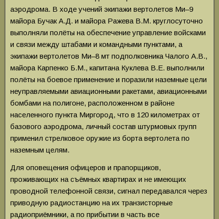
аэродрома. В ходе учений экипажи вертолетов Ми–9
майора Бучак А.Д. и майора Ражева В.М. круглосуточно
выполняли полёты на обеспечение управление войсками
и связи между штабами и командными пунктами, а
экипажи вертолетов Ми–8 мт подполковника Чалого А.В.,
майора Карпенко Б.М., капитана Куклева В.Е. выполнили
полёты на боевое применение и поразили наземные цели
неуправляемыми авиационными ракетами, авиационными
бомбами на полигоне, расположенном в районе
населенного пункта Миргород, что в 120 километрах от
базового аэродрома, личный состав штурмовых групп
применил стрелковое оружие из борта вертолета по
наземным целям.
Для оповещения офицеров и прапорщиков,
проживающих на съёмных квартирах и не имеющих
проводной телефонной связи, сигнал передавался через
приводную радиостанцию на их транзисторные
радиоприёмники, а по прибытии в часть все