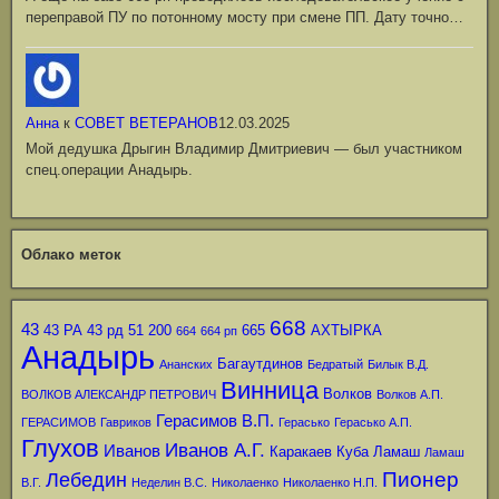
переправой ПУ по потонному мосту при смене ПП. Дату точно…
Анна
к
СОВЕТ ВЕТЕРАНОВ
12.03.2025
Мой дедушка Дрыгин Владимир Дмитриевич — был участником
спец.операции Анадырь.
Облако меток
668
43
43 РА
43 рд
51
200
665
АХТЫРКА
664
664 рп
Анадырь
Багаутдинов
Ананских
Бедратый
Билык В.Д.
Винница
Волков
ВОЛКОВ АЛЕКСАНДР ПЕТРОВИЧ
Волков А.П.
Герасимов В.П.
ГЕРАСИМОВ
Гавриков
Герасько
Герасько А.П.
Глухов
Иванов А.Г.
Иванов
Каракаев
Куба
Ламаш
Ламаш
Пионер
Лебедин
В.Г.
Неделин В.С.
Николаенко
Николаенко Н.П.