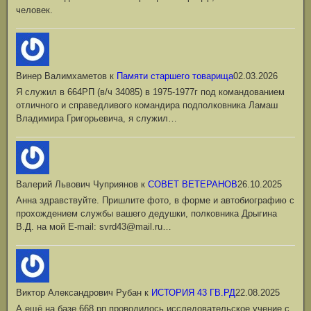
человек.
Винер Валимхаметов
к
Памяти старшего товарища
02.03.2026
Я служил в 664РП (в/ч 34085) в 1975-1977г под командованием
отличного и справедливого командира подполковника Ламаш
Владимира Григорьевича, я служил…
Валерий Львович Чуприянов
к
СОВЕТ ВЕТЕРАНОВ
26.10.2025
Анна здравствуйте. Пришлите фото, в форме и автобиографию с
прохождением службы вашего дедушки, полковника Дрыгина
В.Д. на мой Е-mail: svrd43@mail.ru…
Виктор Александрович Рубан
к
ИСТОРИЯ 43 ГВ.РД
22.08.2025
А ещё на базе 668 рп проводилось исследовательское учение с