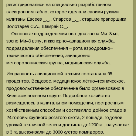
регистрировались на специально разработанном
электронном табло, которое сделали своими руками
капитаны Евсеев _._., Спарсов _._., старшие прапорщики
Золотарёв С.А., Шамрай С._.
Основные подразделения овэ: два звена Ми–8 мт,
звено Ми–9 взпу, инженерно–авиационная служба,
подразделения обеспечения – рота аэродромно–
технического обеспечения, авиационно–
метеорологическая группа, медицинская служба.
Исправность авиационной техники составляла 95
процентов. Вещевое, медицинское лётно–техническое,
продовольственное обеспечение было организовано в
Киевском военном округе. Подсобное хозяйство
размещалось в капитальном помещении, построенным
хозяйственным способом и составляло дойное стадо в
24 головы крупного рогатого скота, 2 лошади, годовой
урожай тепличной зелени достигал до1200 кг., на участке
в 3 га высаживали до 3000 кустов помидоров,