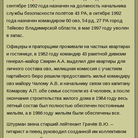
сентябре 1992 года назначен на должность начальника
службы безопасности полётов 43 РА, в октябре 1992
года назначен командиром 60 овэ, 54 рд, 27 РА город
Тейково Владимирской области, в мае 1997 году уволен
в запас.
Офицеры и прапорщики проживали на частных квартирах
и гостинице, в 1982 году командир 43 ракетной дивизии
генерал–майор Свирин А.А. выделил две квартиры для
личного состава овэ, жилищная комиссия с участием
партийного бюро решили предоставить жильё командиру
овэ майору Чалому А.В. и начальнику связи овэ капитану
Комарову А.П. обе семьи состояли из 4 человек, а после
окончания строительства жилого дома в 1984 году весь
лётный состав был полностью обеспечен постоянным
жильём, а в 1986 году жильём были обеспечены все.
Штурман звена старший лейтенант Грачёв В.Ю. –
гитарист и певец руководил созданной им коллективом