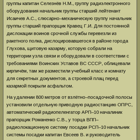
группы капитан Селезнёв Н.М., группу радиэлектронного
оборудования начальник группы старший лейтенант
Исаичев А.С., слюсарно–механическую группу начальник
группы старший прапорщик Кравец Г.И. Для постоянной
дислокации воинов срочной службы перевезли из
ракетного полка, дислоцировавшегося в районе города
Глухова, щитовую казарму, которую собрали на
территории узла связи и оборудовали в соответствии с
требованиями Воинских Уставов ВС СССР, облицевали
кирпичём, там же разместили учебный класс и комнату
для секретных документов, а строевой плац перед
казармой покрыли асфальтом.
На удалении 800 метров от взлётно–посадочной полосы
установили отдельную приводную радиостанцию ОПРС,
автоматический радиопеленгатор АРП–10 началиник
прапорщик Романенко С.В., у торца ВПП–
радиолокационную систему посадки РСП–10 начальник
системы посадки капитан Евсеев В. и руководитель