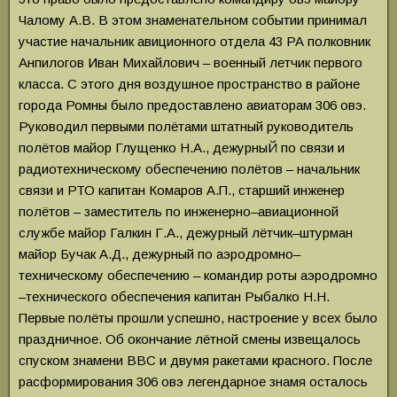
Чалому А.В. В этом знаменательном событии принимал
участие начальник авиционного отдела 43 РА полковник
Анпилогов Иван Михайлович – военный летчик первого
класса. С этого дня воздушное пространство в районе
города Ромны было предоставлено авиаторам 306 овэ.
Руководил первыми полётами штатный руководитель
полётов майор Глущенко Н.А., дежурныЙ по связи и
радиотехническому обеспечению полётов – начальник
связи и РТО капитан Комаров А.П., старший инженер
полётов – заместитель по инженерно–авиационной
службе майор Галкин Г.А., дежурный лётчик–штурман
майор Бучак А.Д., дежурный по аэродромно–
техническому обеспечению – командир роты аэродромно
–технического обеспечения капитан Рыбалко Н.Н.
Первые полёты прошли успешно, настроение у всех было
праздничное. Об окончание лётной смены извещалось
спуском знамени ВВС и двумя ракетами красного. После
расформирования 306 овэ легендарное знамя осталось