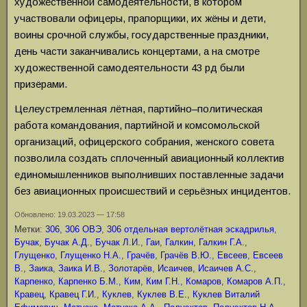
художественной самодеятельности, в котором
участвовали офицеры, прапорщики, их жёны и дети,
воины срочной службы, государственные праздники,
день части заканчивались концертами, а на смотре
художественной самодеятельности 43 рд были
призёрами.
Целеустремленная лётная, партийно–политическая
работа командования, партийной и комсомольской
организаций, офицерского собрания, женского совета
позволила создать сплоченный авиационный коллектив
единомышленников выполнивших поставленные задачи
без авиационных происшествий и серьёзных инцидентов.
Обновлено: 19.03.2023 — 17:58
Метки:
306
,
306 ОВЭ
,
306 отдельная вертолётная эскадрилья
,
Бучак
,
Бучак А.Д.
,
Бучак Л.И.
,
Гаи
,
Галкин
,
Галкин Г.А.
,
Глущенко
,
Глущенко Н.А.
,
Грачёв
,
Грачёв В.Ю.
,
Евсеев
,
Евсеев
В.
,
Заика
,
Заика И.В.
,
Золотарёв
,
Исаичев
,
Исаичев А.С.
,
Карпенко
,
Карпенко Б.М.
,
Ким
,
Ким Г.Н.
,
Комаров
,
Комаров А.П.
,
Кравец
,
Кравец Г.И.
,
Куклев
,
Куклев В.Е.
,
Куклев Виталий