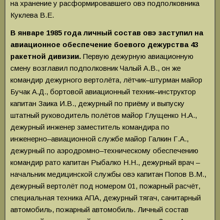
на хранение у расформировавшего овэ подполковника
Куклева В.Е.
В январе 1985 года личный состав овэ заступил на
авиационное обеспечение боевого дежурства 43
ракетной дивизии.
Первую дежурную авиационную
смену возглавил подполковник Чалый А.В., он же
командир дежурного вертолёта, лётчик–штурман майор
Бучак А.Д., бортовой авиационный техник–инструктор
капитан Заика И.В., дежурный по приёму и выпуску
штатный руководитель полётов майор Глущенко Н.А.,
дежурный инженер заместитель командира по
инженерно–авиационной службе майор Галкин Г.А.,
дежурный по аэродромно–техническому обеспечению
командир рато капитан Рыбалко Н.Н., дежурный врач –
начальник медицинской службы овэ капитан Попов В.М.,
дежурный вертолёт под номером 01, пожарный расчёт,
специальная техника АПА, дежурный тягач, санитарный
автомобиль, пожарный автомобиль. Личный состав