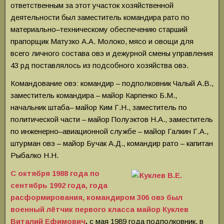
ответственным за этот участок хозяйственной
деятельности был заместитель командира рато по
материально–техническому обеспечению старший
прапорщик Матузко А.А. Молоко, мясо и овощи для
всего личного состава овэ и дежурной смены управления
43 рд поставлялось из подсобного хозяйства овэ.
Командование овэ: командир – подполковник Чалый А.В.,
заместитель командира – майор Карпенко Б.М.,
начальник штаба– майор Ким Г.Н., заместитель по
политической части – майор Полуэктов Н.А., заместитель
по инженерно–авиационной службе – майор Галкин Г.А.,
штурман овэ – майор Бучак А.Д., командир рато – капитан
Рыбалко Н.Н.
С октября 1988 года по
сентябрь 1992 года, года
расформирования, командиром 306 овэ был
военный лётчик первого класса майор Куклев
Виталий Ефимович
,
с мая 1989 года подполковник, в