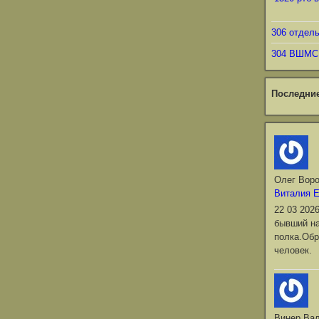
306 отдел
304 ВШМС
Последни
Олег Вор
Виталия 
22 03 202
бывший на
полка.Обр
человек.
Винер Ва