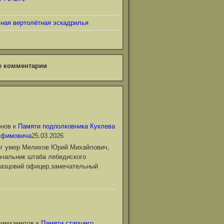
ьная вертолётная эскадрилья
е комментарии
онов
к
Памяти подполковника Куклева
Ефимовича
25.03.2026
6г умер Мелихов Юрий Михайлович,
чальник штаба лебедиского
азцовий офицер,замечательный
лимхаметов
к
Памяти старшего