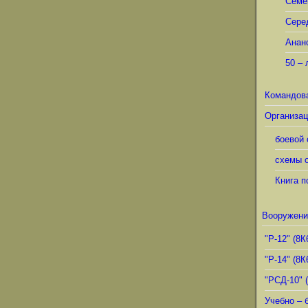
Семё
Сере
Анан
50 – 
Командов
Организац
боевой 
схемы о
Книга п
Вооружени
"Р-12" (8К
"Р-14" (8К
"РСД-10" 
Учебно – 