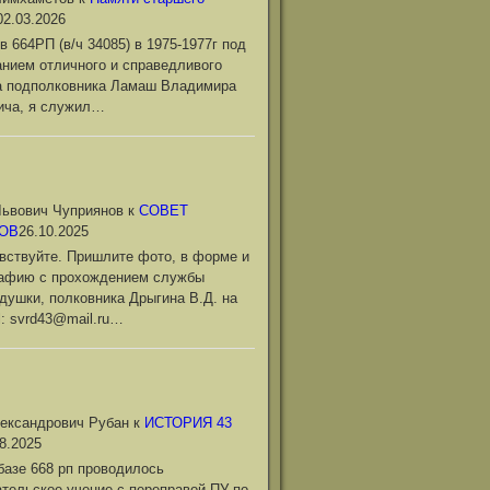
02.03.2026
в 664РП (в/ч 34085) в 1975-1977г под
нием отличного и справедливого
а подполковника Ламаш Владимира
ича, я служил…
ьвович Чуприянов
к
СОВЕТ
ОВ
26.10.2025
вствуйте. Пришлите фото, в форме и
рафию с прохождением службы
душки, полковника Дрыгина В.Д. на
l: svrd43@mail.ru…
ександрович Рубан
к
ИСТОРИЯ 43
8.2025
базе 668 рп проводилось
тельское учение с переправой ПУ по