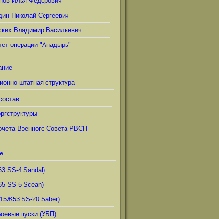
нов Илья Фёдорович
дин Николай Сергеевич
ских Владимир Васильевич
лет операции "Анадырь"
ание
ионно-штатная структура
состав
ргструктуры
очета Военного Совета РВСН
е
63 SS-4 Sandal)
65 SS-5 Scean)
(15Ж53 SS-20 Saber)
боевые пуски (УБП)