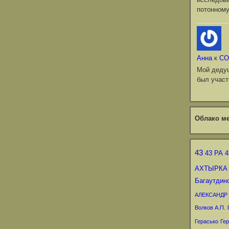
потонному
Анна
к
СО
Мой деду
был участ
Облако ме
43
43 РА
4
АХТЫРКА
Багаутдин
АЛЕКСАНДР
Волков А.П.
Герасько
Гер