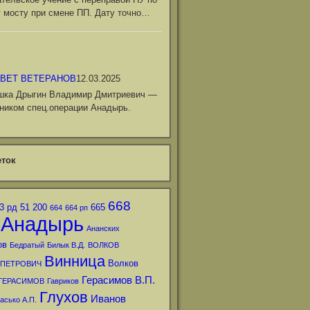
 мосту при смене ПП. Дату точно…
ВЕТ ВЕТЕРАНОВ
12.03.2025
шка Дрыгин Владимир Дмитриевич —
ником спец.операции Анадырь.
ток
668
3 рд
51
200
665
664
664 рп
Анадырь
Ананских
ов
Бедратый
Билык В.Д.
ВОЛКОВ
Винница
Волков
 ПЕТРОВИЧ
Герасимов В.П.
ГЕРАСИМОВ
Гавриков
Глухов
Иванов
асько А.П.