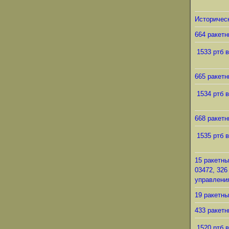
Историческ
664 ракетн
1533 ртб в
665 ракетн
1534 ртб в
668 ракетн
1535 ртб в
15 ракетны
03472, 326
управления
19 ракетны
433 ракетн
1520 ртб в