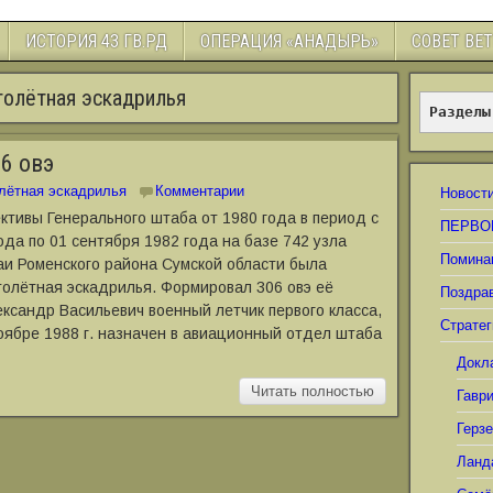
ИСТОРИЯ 43 ГВ.РД
ОПЕРАЦИЯ «АНАДЫРЬ»
СОВЕТ ВЕ
толётная эскадрилья
Разделы
6 овэ
лётная эскадрилья
Комментарии
Новост
ктивы Генерального штаба от 1980 года в период с
ПЕРВО
ода по 01 сентября 1982 года на базе 742 узла
Помина
Гаи Роменского района Сумской области была
олётная эскадрилья. Формировал 306 овэ её
Поздра
ксандр Васильевич военный летчик первого класса,
Стратег
ноябре 1988 г. назначен в авиационный отдел штаба
Докл
Читать полностью
Гавр
Герз
Ланд