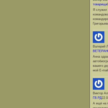
товарища
Я служил 
командова
командир
Григорьев
Валерий Л
ВЕТЕРАН
Анна здра
автобиог
вашего де
мой Е-mai
Виктор Ал
ГВ.РД
22.0
А ещё на 
исследова