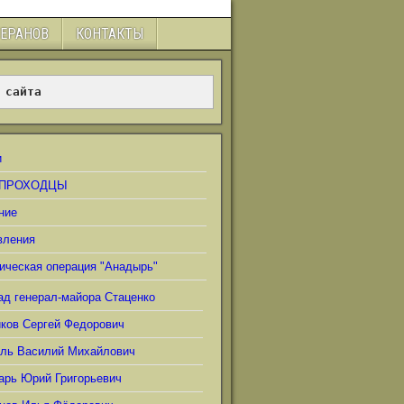
ТЕРАНОВ
КОНТАКТЫ
 сайта
и
ПРОХОДЦЫ
ние
вления
ическая операция "Анадырь"
ад генерал-майора Стаценко
иков Сергей Федорович
ель Василий Михайлович
арь Юрий Григорьевич