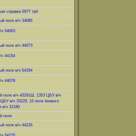
ая справка 5977 трб
ый полк в/ч 34085
/ч 54063
ый полк в/ч 44073
/ч 44154
ый полк в/ч 54294
/ч 44078
й полк в/ч 43291Ш, 1353 ЦБУ в/ч
 ЦБУ в/ч 33220, 15 полк боевого
 в/ч 32180
й полк
ый полк в/ч 44226
/ч 54270