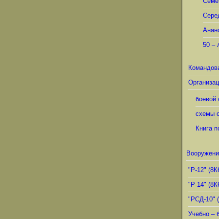
Семё
Сере
Анан
50 – 
Командов
Организац
боевой 
схемы о
Книга п
Вооружени
"Р-12" (8К
"Р-14" (8К
"РСД-10" 
Учебно – 