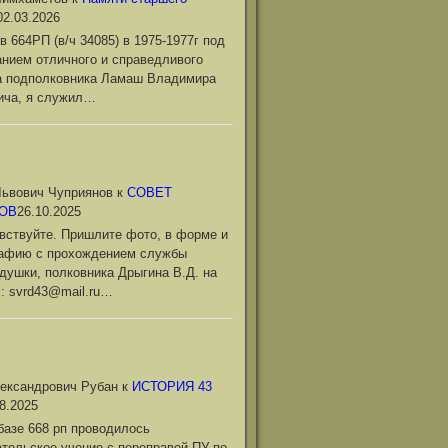
02.03.2026
в 664РП (в/ч 34085) в 1975-1977г под
нием отличного и справедливого
а подполковника Ламаш Владимира
ича, я служил…
ьвович Чуприянов
к
СОВЕТ
ОВ
26.10.2025
вствуйте. Пришлите фото, в форме и
рафию с прохождением службы
душки, полковника Дрыгина В.Д. на
l: svrd43@mail.ru…
ександрович Рубан
к
ИСТОРИЯ 43
8.2025
базе 668 рп проводилось
тельское учение с переправой ПУ по