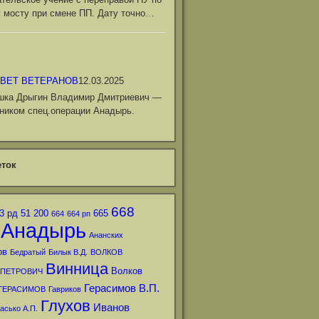
 мосту при смене ПП. Дату точно…
ВЕТ ВЕТЕРАНОВ
12.03.2025
шка Дрыгин Владимир Дмитриевич —
ником спец.операции Анадырь.
ток
668
3 рд
51
200
665
664
664 рп
Анадырь
Ананских
ов
Бедратый
Билык В.Д.
ВОЛКОВ
Винница
Волков
 ПЕТРОВИЧ
Герасимов В.П.
ГЕРАСИМОВ
Гавриков
Глухов
Иванов
асько А.П.