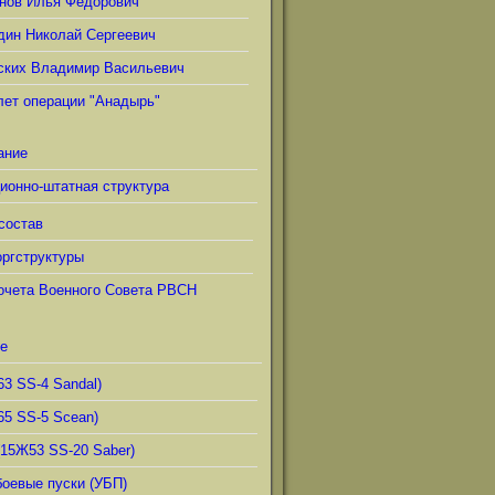
нов Илья Фёдорович
дин Николай Сергеевич
ских Владимир Васильевич
лет операции "Анадырь"
ание
ионно-штатная структура
состав
ргструктуры
очета Военного Совета РВСН
е
63 SS-4 Sandal)
65 SS-5 Scean)
(15Ж53 SS-20 Saber)
боевые пуски (УБП)