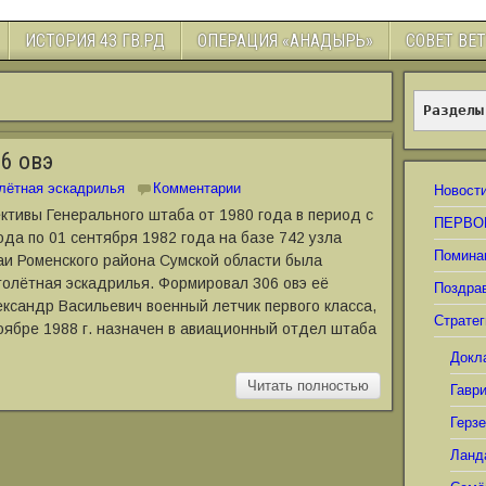
ИСТОРИЯ 43 ГВ.РД
ОПЕРАЦИЯ «АНАДЫРЬ»
СОВЕТ ВЕ
Разделы
6 овэ
лётная эскадрилья
Комментарии
Новост
ктивы Генерального штаба от 1980 года в период с
ПЕРВО
ода по 01 сентября 1982 года на базе 742 узла
Помина
Гаи Роменского района Сумской области была
олётная эскадрилья. Формировал 306 овэ её
Поздра
ксандр Васильевич военный летчик первого класса,
Стратег
ноябре 1988 г. назначен в авиационный отдел штаба
Докл
Читать полностью
Гавр
Герз
Ланд