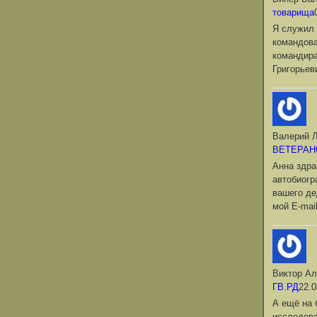
товарища
Я служил 
командова
командир
Григорьев
Валерий Л
ВЕТЕРАН
Анна здра
автобиог
вашего де
мой Е-mai
Виктор Ал
ГВ.РД
22.0
А ещё на 
исследова