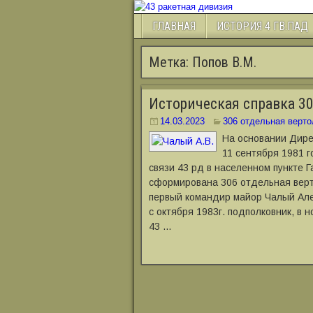
ГЛАВНАЯ
ИСТОРИЯ 4 ГВ.ПАД
Метка:
Попов В.М.
Историческая справка 30
14.03.2023
306 отдельная верто
На основании Дире
11 сентября 1981 г
связи 43 рд в населенном пункте 
сформирована 306 отдельная верт
первый командир майор Чалый Але
с октября 1983г. подполковник, в 
43 …