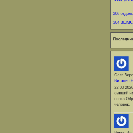
306 отдел
304 ВШМС
Последни
Олег Вор
Виталия 
22 03 202
бывший на
полка.Обр
человек.
Винер Ва