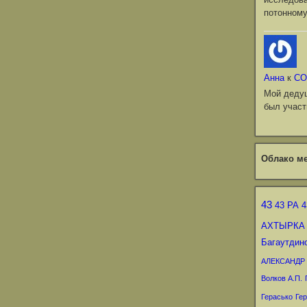
потонному
Анна
к
СО
Мой деду
был участ
Облако ме
43
43 РА
4
АХТЫРКА
Багаутдин
АЛЕКСАНДР
Волков А.П.
Герасько
Гер