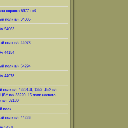
ая справка 5977 трб
ый полк в/ч 34085
/ч 54063
ый полк в/ч 44073
/ч 44154
ый полк в/ч 54294
/ч 44078
й полк в/ч 43291Ш, 1353 ЦБУ в/ч
 ЦБУ в/ч 33220, 15 полк боевого
 в/ч 32180
й полк
ый полк в/ч 44226
/ч 54270