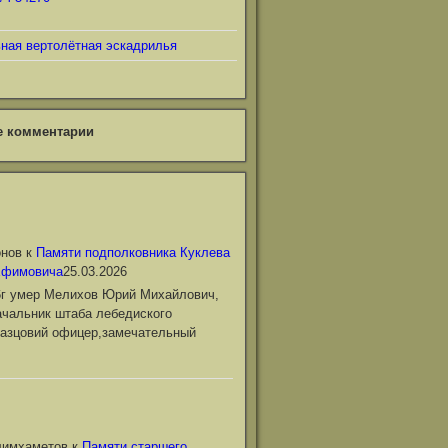
ьная вертолётная эскадрилья
е комментарии
онов
к
Памяти подполковника Куклева
Ефимовича
25.03.2026
6г умер Мелихов Юрий Михайлович,
чальник штаба лебедиского
азцовий офицер,замечательный
лимхаметов
к
Памяти старшего