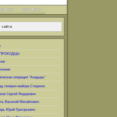
ТЕРАНОВ
КОНТАКТЫ
 сайта
и
ПРОХОДЦЫ
ние
вления
ическая операция "Анадырь"
ад генерал-майора Стаценко
иков Сергей Федорович
ель Василий Михайлович
арь Юрий Григорьевич