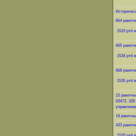
Историческ
664 ракетн
1533 ртб в
665 ракетн
1534 ртб в
668 ракетн
1535 ртб в
15 ракетны
03472, 326
управления
19 ракетны
433 ракетн
1520 ртб в