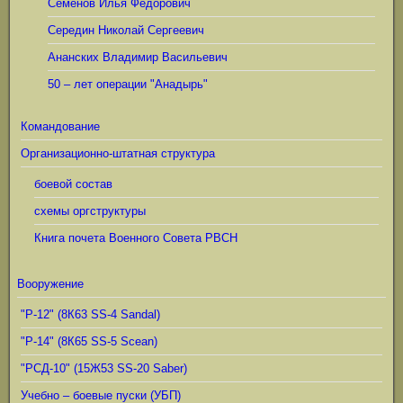
Семёнов Илья Фёдорович
Середин Николай Сергеевич
Ананских Владимир Васильевич
50 – лет операции "Анадырь"
Командование
Организационно-штатная структура
боевой состав
схемы оргструктуры
Книга почета Военного Совета РВСН
Вооружение
"Р-12" (8К63 SS-4 Sandal)
"Р-14" (8К65 SS-5 Scean)
"РСД-10" (15Ж53 SS-20 Saber)
Учебно – боевые пуски (УБП)