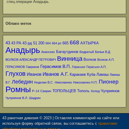
спец.операции Анадырь.
Облако меток
668
43
43 РА
43 рд
51
200
665
АХТЫРКА
664
664 рп
Анадырь
Багаутдинов
Ананских
Бедратый
Билык В.Д.
Винница
Волков
ВОЛКОВ АЛЕКСАНДР ПЕТРОВИЧ
Волков А.П.
Герасимов В.П.
ГЕРАСИМОВ
Гавриков
Герасько
Герасько А.П.
Глухов
Иванов А.Г.
Иванов
Каракаев
Куба
Ламаш
Ламаш
Пионер
Лебедин
В.Г.
Неделин В.С.
Николаенко
Николаенко Н.П.
Ромны
ТОПОЛЬЦЕВ
Тополь
Чуприянов
Р–14
Свирин
Холод
Чуприянов В.Л.
Шадрин
43 ракетная дивизия © 2023 | Оставляя комментарий на сайте или
используя форму обратной связи, вы соглашаетесь с
правилами
обработки персональных данных.