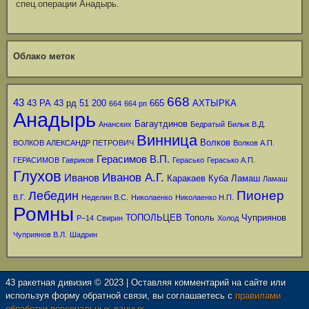
спец.операции Анадырь.
Облако меток
668
43
43 РА
43 рд
51
200
665
АХТЫРКА
664
664 рп
Анадырь
Багаутдинов
Ананских
Бедратый
Билык В.Д.
Винница
Волков
ВОЛКОВ АЛЕКСАНДР ПЕТРОВИЧ
Волков А.П.
Герасимов В.П.
ГЕРАСИМОВ
Гавриков
Герасько
Герасько А.П.
Глухов
Иванов А.Г.
Иванов
Каракаев
Куба
Ламаш
Ламаш
Пионер
Лебедин
В.Г.
Неделин В.С.
Николаенко
Николаенко Н.П.
Ромны
ТОПОЛЬЦЕВ
Тополь
Чуприянов
Р–14
Свирин
Холод
Чуприянов В.Л.
Шадрин
43 ракетная дивизия © 2023 | Оставляя комментарий на сайте или
используя форму обратной связи, вы соглашаетесь с
правилами
обработки персональных данных.