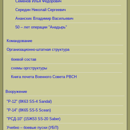
Семёнов Илья Фёдорович
Середин Николай Сергеевич
Ананских Владимир Васильевич
50 – лет операции "Анадырь"
Командование
Организационно-штатная структура
боевой состав
схемы оргструктуры
Книга почета Военного Совета РВСН
Вооружение
"Р-12" (8К63 SS-4 Sandal)
"Р-14" (8К65 SS-5 Scean)
"РСД-10" (15Ж53 SS-20 Saber)
Учебно – боевые пуски (УБП)