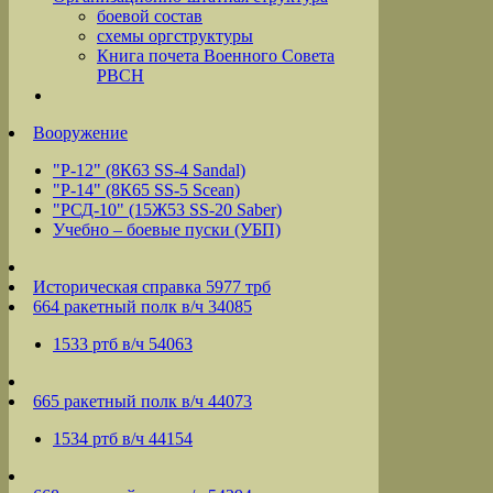
боевой состав
схемы оргструктуры
Книга почета Военного Совета
РВСН
Вооружение
"Р-12" (8К63 SS-4 Sandal)
"Р-14" (8К65 SS-5 Scean)
"РСД-10" (15Ж53 SS-20 Saber)
Учебно – боевые пуски (УБП)
Историческая справка 5977 трб
664 ракетный полк в/ч 34085
1533 ртб в/ч 54063
665 ракетный полк в/ч 44073
1534 ртб в/ч 44154