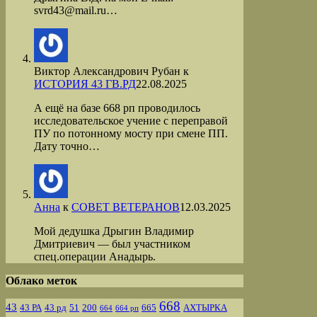
svrd43@mail.ru…
Виктор Александрович Рубан
к
ИСТОРИЯ 43 ГВ.РД
22.08.2025
А ещё на базе 668 рп проводилось
исследовательское учение с переправой
ПУ по потонному мосту при смене ПП.
Дату точно…
Анна
к
СОВЕТ ВЕТЕРАНОВ
12.03.2025
Мой дедушка Дрыгин Владимир
Дмитриевич — был участником
спец.операции Анадырь.
Облако меток
668
43
43 РА
43 рд
51
200
665
АХТЫРКА
664
664 рп