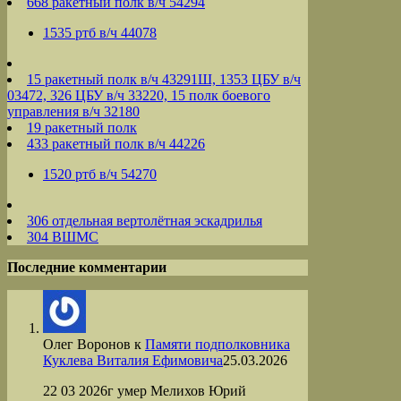
668 ракетный полк в/ч 54294
1535 ртб в/ч 44078
15 ракетный полк в/ч 43291Ш, 1353 ЦБУ в/ч
03472, 326 ЦБУ в/ч 33220, 15 полк боевого
управления в/ч 32180
19 ракетный полк
433 ракетный полк в/ч 44226
1520 ртб в/ч 54270
306 отдельная вертолётная эскадрилья
304 ВШМС
Последние комментарии
Олег Воронов
к
Памяти подполковника
Куклева Виталия Ефимовича
25.03.2026
22 03 2026г умер Мелихов Юрий