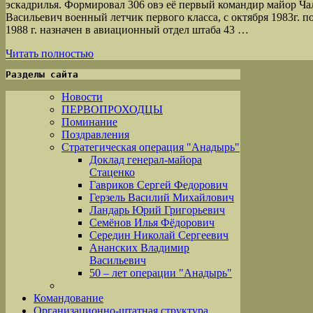
эскадрилья. Формировал 306 овэ её первый командир майор Ч
Васильевич военный летчик первого класса, с октября 1983г. п
1988 г. назначен в авиационный отдел штаба 43 …
Читать полностью
Разделы сайта
Новости
ПЕРВОПРОХОДЦЫ
Поминание
Поздравления
Стратегическая операция "Анадырь"
Доклад генерал-майора
Стаценко
Гавриков Сергей Федорович
Герзель Василий Михайлович
Ландарь Юрий Григорьевич
Семёнов Илья Фёдорович
Середин Николай Сергеевич
Ананских Владимир
Васильевич
50 – лет операции "Анадырь"
Командование
Организационно-штатная структура