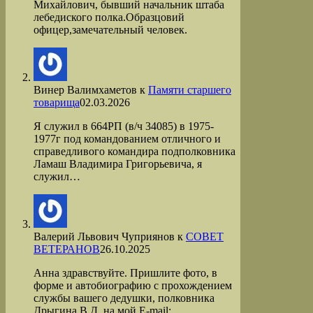
Михайлович, бывший начальник штаба
лебедиского полка.Образцовий
офицер,замечательный человек.
Винер Валимхаметов
к
Памяти старшего
товарища
02.03.2026
Я служил в 664РП (в/ч 34085) в 1975-
1977г под командованием отличного и
справедливого командира подполковника
Ламаш Владимира Григорьевича, я
служил…
Валерий Львович Чуприянов
к
СОВЕТ
ВЕТЕРАНОВ
26.10.2025
Анна здравствуйте. Пришлите фото, в
форме и автобиографию с прохождением
службы вашего дедушки, полковника
Дрыгина В.Д. на мой Е-mail: