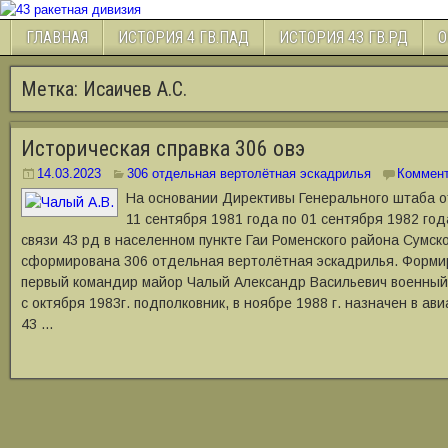
ГЛАВНАЯ
ИСТОРИЯ 4 ГВ.ПАД
ИСТОРИЯ 43 ГВ.РД
О
Метка:
Исаичев А.С.
Историческая справка 306 овэ
14.03.2023
306 отдельная вертолётная эскадрилья
Коммен
На основании Директивы Генерального штаба от
11 сентября 1981 года по 01 сентября 1982 год
связи 43 рд в населенном пункте Гаи Роменского района Сумск
сформирована 306 отдельная вертолётная эскадрилья. Формир
первый командир майор Чалый Александр Васильевич военный 
с октября 1983г. подполковник, в ноябре 1988 г. назначен в а
43 …