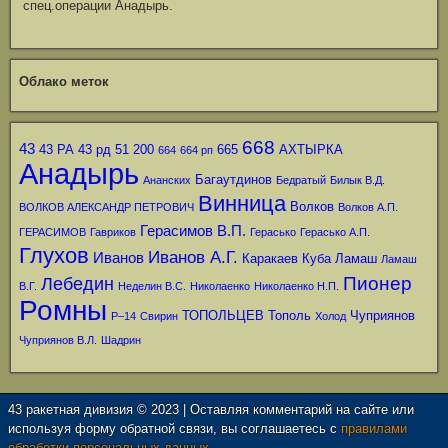
спец.операции Анадырь.
Облако меток
668
43
43 РА
43 рд
51
200
665
АХТЫРКА
664
664 рп
Анадырь
Багаутдинов
Ананских
Бедратый
Билык В.Д.
Винница
Волков
ВОЛКОВ АЛЕКСАНДР ПЕТРОВИЧ
Волков А.П.
Герасимов В.П.
ГЕРАСИМОВ
Гавриков
Герасько
Герасько А.П.
Глухов
Иванов А.Г.
Иванов
Каракаев
Куба
Ламаш
Ламаш
Пионер
Лебедин
В.Г.
Неделин В.С.
Николаенко
Николаенко Н.П.
Ромны
ТОПОЛЬЦЕВ
Тополь
Чуприянов
Р–14
Свирин
Холод
Чуприянов В.Л.
Шадрин
43 ракетная дивизия © 2023 | Оставляя комментарий на сайте или
используя форму обратной связи, вы соглашаетесь с
правилами
обработки персональных данных.