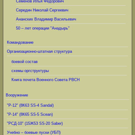
Семёнов Илья Фёдорович
Середин Николай Сергеевич
Ананских Владимир Васильевич
50 – лет операции "Анадырь"
Командование
Организационно-штатная структура
боевой состав
схемы оргструктуры
Книга почета Военного Совета РВСН
Вооружение
"Р-12" (8К63 SS-4 Sandal)
"Р-14" (8К65 SS-5 Scean)
"РСД-10" (15Ж53 SS-20 Saber)
Учебно – боевые пуски (УБП)