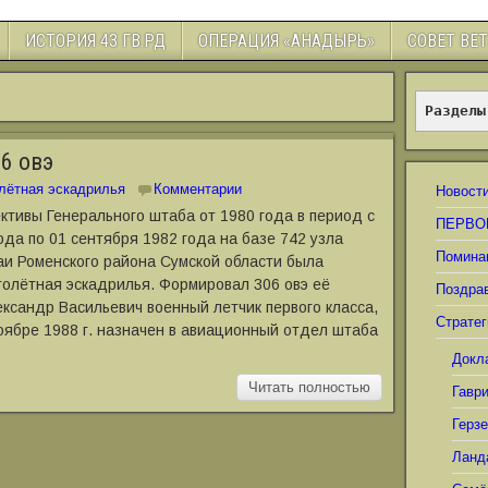
ИСТОРИЯ 43 ГВ.РД
ОПЕРАЦИЯ «АНАДЫРЬ»
СОВЕТ ВЕ
Разделы
6 овэ
лётная эскадрилья
Комментарии
Новост
ктивы Генерального штаба от 1980 года в период с
ПЕРВО
ода по 01 сентября 1982 года на базе 742 узла
Помина
Гаи Роменского района Сумской области была
олётная эскадрилья. Формировал 306 овэ её
Поздра
ксандр Васильевич военный летчик первого класса,
Стратег
ноябре 1988 г. назначен в авиационный отдел штаба
Докл
Читать полностью
Гавр
Герз
Ланд