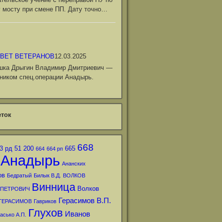
 мосту при смене ПП. Дату точно…
ВЕТ ВЕТЕРАНОВ
12.03.2025
шка Дрыгин Владимир Дмитриевич —
ником спец.операции Анадырь.
ток
668
3 рд
51
200
665
664
664 рп
Анадырь
Ананских
ов
Бедратый
Билык В.Д.
ВОЛКОВ
Винница
Волков
 ПЕТРОВИЧ
Герасимов В.П.
ГЕРАСИМОВ
Гавриков
Глухов
Иванов
асько А.П.