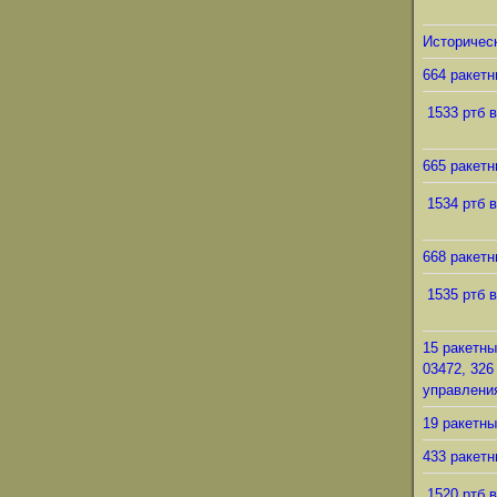
Историческ
664 ракетн
1533 ртб в
665 ракетн
1534 ртб в
668 ракетн
1535 ртб в
15 ракетны
03472, 326
управления
19 ракетны
433 ракетн
1520 ртб в