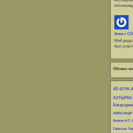
потонному
Анна
к
СО
Мой деду
был участ
Облако ме
43
43 РА
4
АХТЫРКА
Багаутдин
АЛЕКСАНДР
Волков А.П.
Герасько
Гер