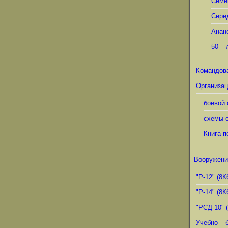
Семё
Сере
Анан
50 – 
Командов
Организац
боевой 
схемы о
Книга п
Вооружени
"Р-12" (8К
"Р-14" (8К
"РСД-10" 
Учебно – 