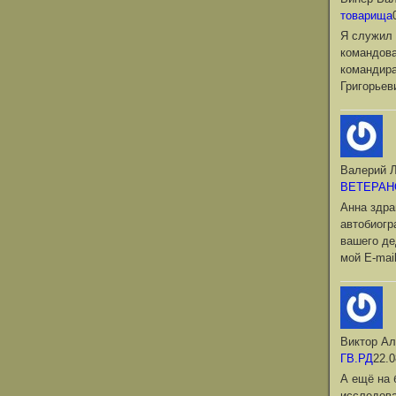
товарища
Я служил 
командова
командир
Григорьев
Валерий Л
ВЕТЕРАН
Анна здра
автобиог
вашего де
мой Е-mai
Виктор Ал
ГВ.РД
22.0
А ещё на 
исследова