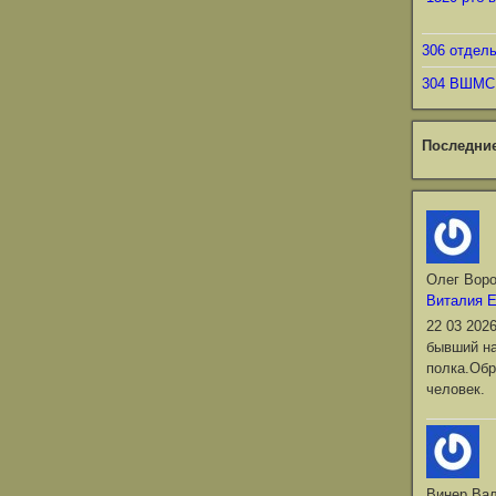
306 отдел
304 ВШМС
Последни
Олег Вор
Виталия 
22 03 202
бывший на
полка.Обр
человек.
Винер Ва