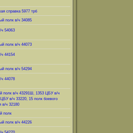
ая справка 5977 трб
ый полк в/ч 34085
/ч 54063
ый полк в/ч 44073
/ч 44154
ый полк в/ч 54294
/ч 44078
й полк в/ч 43291Ш, 1353 ЦБУ в/ч
 ЦБУ в/ч 33220, 15 полк боевого
 в/ч 32180
й полк
ый полк в/ч 44226
/ч 54270