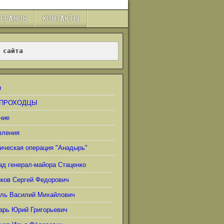
ТЕРАНОВ
КОНТАКТЫ
 сайта
и
ПРОХОДЦЫ
ние
вления
ическая операция "Анадырь"
ад генерал-майора Стаценко
иков Сергей Федорович
ель Василий Михайлович
арь Юрий Григорьевич