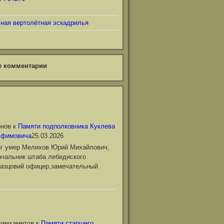
ьная вертолётная эскадрилья
е комментарии
онов
к
Памяти подполковника Куклева
Ефимовича
25.03.2026
6г умер Мелихов Юрий Михайлович,
чальник штаба лебедиского
азцовий офицер,замечательный
лимхаметов
к
Памяти старшего