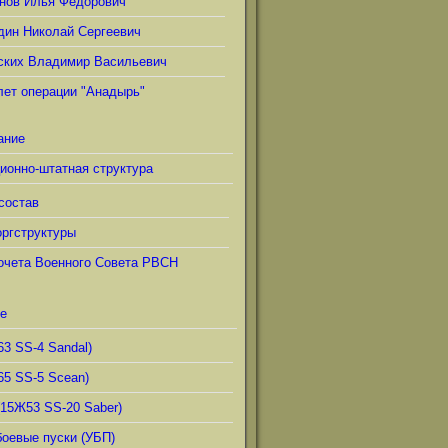
нов Илья Фёдорович
дин Николай Сергеевич
ских Владимир Васильевич
лет операции "Анадырь"
ание
ионно-штатная структура
состав
ргструктуры
очета Военного Совета РВСН
е
63 SS-4 Sandal)
65 SS-5 Scean)
(15Ж53 SS-20 Saber)
боевые пуски (УБП)