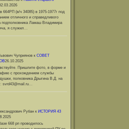
02.03.2026
в 664РП (в/ч 34085) в 1975-1977г под
нием отличного и справедливого
а подполковника Ламаш Владимира
ича, я служил…
ьвович Чуприянов
к
СОВЕТ
ОВ
26.10.2025
вствуйте. Пришлите фото, в форме и
рафию с прохождением службы
душки, полковника Дрыгина В.Д. на
l: svrd43@mail.ru…
ександрович Рубан
к
ИСТОРИЯ 43
8.2025
базе 668 рп проводилось
тельское учение с переправой ПУ по