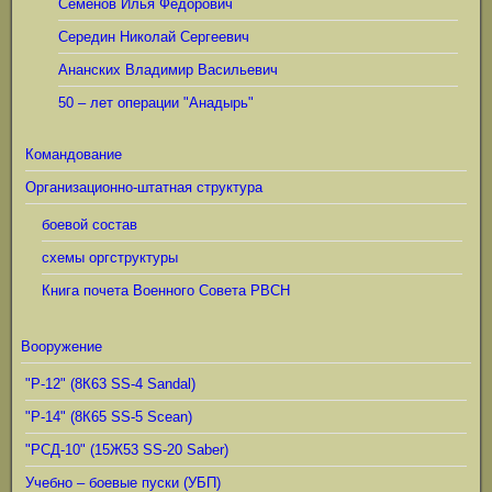
Семёнов Илья Фёдорович
Середин Николай Сергеевич
Ананских Владимир Васильевич
50 – лет операции "Анадырь"
Командование
Организационно-штатная структура
боевой состав
схемы оргструктуры
Книга почета Военного Совета РВСН
Вооружение
"Р-12" (8К63 SS-4 Sandal)
"Р-14" (8К65 SS-5 Scean)
"РСД-10" (15Ж53 SS-20 Saber)
Учебно – боевые пуски (УБП)