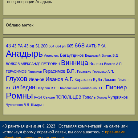
спец.операции Анадырь.
Облако меток
668
43
43 РА
43 рд
51
200
665
АХТЫРКА
664
664 рп
Анадырь
Багаутдинов
Ананских
Бедратый
Билык В.Д.
Винница
Волков
ВОЛКОВ АЛЕКСАНДР ПЕТРОВИЧ
Волков А.П.
Герасимов В.П.
ГЕРАСИМОВ
Гавриков
Герасько
Герасько А.П.
Глухов
Иванов А.Г.
Иванов
Каракаев
Куба
Ламаш
Ламаш
Пионер
Лебедин
В.Г.
Неделин В.С.
Николаенко
Николаенко Н.П.
Ромны
ТОПОЛЬЦЕВ
Тополь
Чуприянов
Р–14
Свирин
Холод
Чуприянов В.Л.
Шадрин
43 ракетная дивизия © 2023 | Оставляя комментарий на сайте или
используя форму обратной связи, вы соглашаетесь с
правилами
обработки персональных данных.