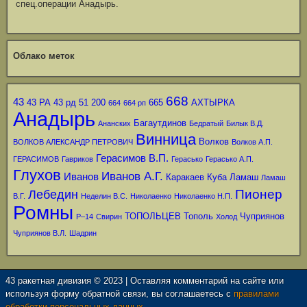
спец.операции Анадырь.
Облако меток
668
43
43 РА
43 рд
51
200
665
АХТЫРКА
664
664 рп
Анадырь
Багаутдинов
Ананских
Бедратый
Билык В.Д.
Винница
Волков
ВОЛКОВ АЛЕКСАНДР ПЕТРОВИЧ
Волков А.П.
Герасимов В.П.
ГЕРАСИМОВ
Гавриков
Герасько
Герасько А.П.
Глухов
Иванов А.Г.
Иванов
Каракаев
Куба
Ламаш
Ламаш
Пионер
Лебедин
В.Г.
Неделин В.С.
Николаенко
Николаенко Н.П.
Ромны
ТОПОЛЬЦЕВ
Тополь
Чуприянов
Р–14
Свирин
Холод
Чуприянов В.Л.
Шадрин
43 ракетная дивизия © 2023 | Оставляя комментарий на сайте или
используя форму обратной связи, вы соглашаетесь с
правилами
обработки персональных данных.