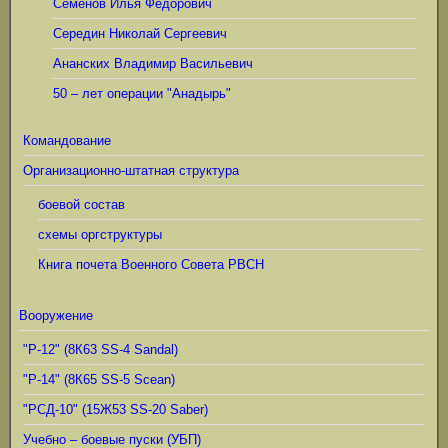
Семёнов Илья Фёдорович
Середин Николай Сергеевич
Ананских Владимир Васильевич
50 – лет операции "Анадырь"
Командование
Организационно-штатная структура
боевой состав
схемы оргструктуры
Книга почета Военного Совета РВСН
Вооружение
"Р-12" (8К63 SS-4 Sandal)
"Р-14" (8К65 SS-5 Scean)
"РСД-10" (15Ж53 SS-20 Saber)
Учебно – боевые пуски (УБП)