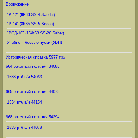
Вооружение
"Р-12" (8К63 SS-4 Sandal)
"Р-14" (8К65 SS-5 Scean)
"РСД-10" (15Ж53 SS-20 Saber)
Учебно – боевые пуски (УБП)
Историческая справка 5977 трб
664 ракетный полк в/ч 34085
1533 ртб в/ч 54063
665 ракетный полк в/ч 44073
1534 ртб в/ч 44154
668 ракетный полк в/ч 54294
1535 ртб в/ч 44078