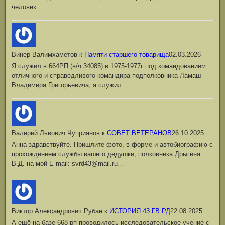
человек.
Винер Валимхаметов
к
Памяти старшего товарища
02.03.2026
Я служил в 664РП (в/ч 34085) в 1975-1977г под командованием
отличного и справедливого командира подполковника Ламаш
Владимира Григорьевича, я служил…
Валерий Львович Чуприянов
к
СОВЕТ ВЕТЕРАНОВ
26.10.2025
Анна здравствуйте. Пришлите фото, в форме и автобиографию с
прохождением службы вашего дедушки, полковника Дрыгина
В.Д. на мой Е-mail: svrd43@mail.ru…
Виктор Александрович Рубан
к
ИСТОРИЯ 43 ГВ.РД
22.08.2025
А ещё на базе 668 рп проводилось исследовательское учение с