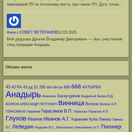
переправой ПУ по потонному мосту при смене ПП. Дату точно…
Анна
к
СОВЕТ ВЕТЕРАНОВ
12.03.2025
Мой дедушка Дрыгин Владимир Дмитриевич — был участником
спец.операции Анадырь.
Облако меток
668
43
43 РА
43 рд
51
200
665
АХТЫРКА
664
664 рп
Анадырь
Багаутдинов
Ананских
Бедратый
Билык В.Д.
Винница
Волков
ВОЛКОВ АЛЕКСАНДР ПЕТРОВИЧ
Волков А.П.
Герасимов В.П.
ГЕРАСИМОВ
Гавриков
Герасько
Герасько А.П.
Глухов
Иванов А.Г.
Иванов
Каракаев
Куба
Ламаш
Ламаш
Пионер
Лебедин
В.Г.
Неделин В.С.
Николаенко
Николаенко Н.П.