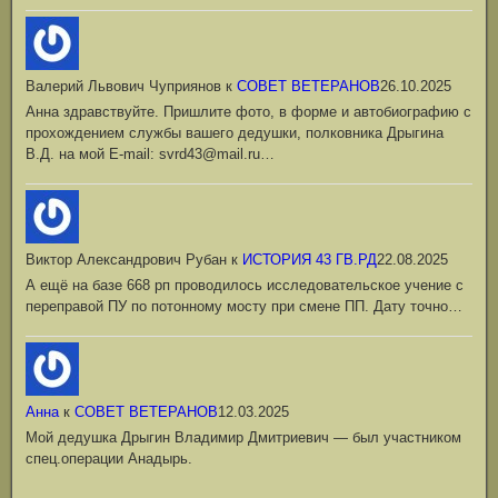
Валерий Львович Чуприянов
к
СОВЕТ ВЕТЕРАНОВ
26.10.2025
Анна здравствуйте. Пришлите фото, в форме и автобиографию с
прохождением службы вашего дедушки, полковника Дрыгина
В.Д. на мой Е-mail: svrd43@mail.ru…
Виктор Александрович Рубан
к
ИСТОРИЯ 43 ГВ.РД
22.08.2025
А ещё на базе 668 рп проводилось исследовательское учение с
переправой ПУ по потонному мосту при смене ПП. Дату точно…
Анна
к
СОВЕТ ВЕТЕРАНОВ
12.03.2025
Мой дедушка Дрыгин Владимир Дмитриевич — был участником
спец.операции Анадырь.