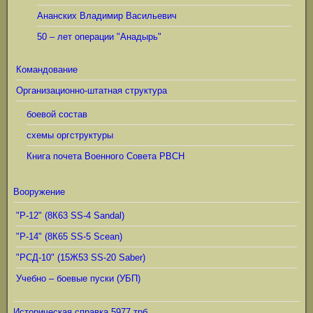
Ананских Владимир Васильевич
50 – лет операции "Анадырь"
Командование
Организационно-штатная структура
боевой состав
схемы оргструктуры
Книга почета Военного Совета РВСН
Вооружение
"Р-12" (8К63 SS-4 Sandal)
"Р-14" (8К65 SS-5 Scean)
"РСД-10" (15Ж53 SS-20 Saber)
Учебно – боевые пуски (УБП)
Историческая справка 5977 трб