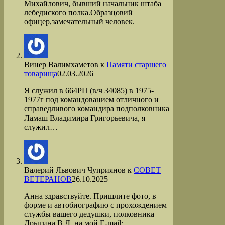
Михайлович, бывший начальник штаба
лебедиского полка.Образцовий
офицер,замечательный человек.
Винер Валимхаметов
к
Памяти старшего
товарища
02.03.2026
Я служил в 664РП (в/ч 34085) в 1975-
1977г под командованием отличного и
справедливого командира подполковника
Ламаш Владимира Григорьевича, я
служил…
Валерий Львович Чуприянов
к
СОВЕТ
ВЕТЕРАНОВ
26.10.2025
Анна здравствуйте. Пришлите фото, в
форме и автобиографию с прохождением
службы вашего дедушки, полковника
Дрыгина В.Д. на мой Е-mail: