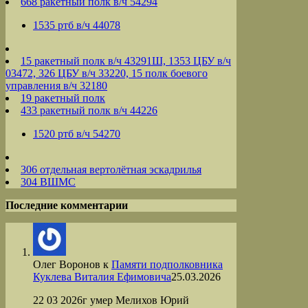
668 ракетный полк в/ч 54294
1535 ртб в/ч 44078
15 ракетный полк в/ч 43291Ш, 1353 ЦБУ в/ч
03472, 326 ЦБУ в/ч 33220, 15 полк боевого
управления в/ч 32180
19 ракетный полк
433 ракетный полк в/ч 44226
1520 ртб в/ч 54270
306 отдельная вертолётная эскадрилья
304 ВШМС
Последние комментарии
Олег Воронов
к
Памяти подполковника
Куклева Виталия Ефимовича
25.03.2026
22 03 2026г умер Мелихов Юрий