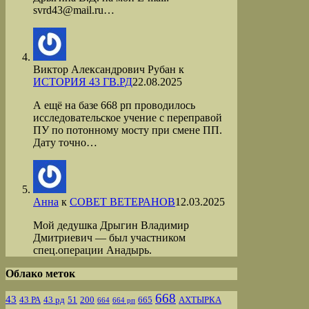
svrd43@mail.ru…
Виктор Александрович Рубан
к
ИСТОРИЯ 43 ГВ.РД
22.08.2025
А ещё на базе 668 рп проводилось
исследовательское учение с переправой
ПУ по потонному мосту при смене ПП.
Дату точно…
Анна
к
СОВЕТ ВЕТЕРАНОВ
12.03.2025
Мой дедушка Дрыгин Владимир
Дмитриевич — был участником
спец.операции Анадырь.
Облако меток
668
43
43 РА
43 рд
51
200
665
АХТЫРКА
664
664 рп