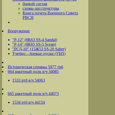
боевой состав
схемы оргструктуры
Книга почета Военного Совета
РВСН
Вооружение
"Р-12" (8К63 SS-4 Sandal)
"Р-14" (8К65 SS-5 Scean)
"РСД-10" (15Ж53 SS-20 Saber)
Учебно – боевые пуски (УБП)
Историческая справка 5977 трб
664 ракетный полк в/ч 34085
1533 ртб в/ч 54063
665 ракетный полк в/ч 44073
1534 ртб в/ч 44154