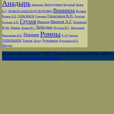
Анадырь
Багаутдинов
Ананских
Бедратый
Билык
Винница
Волков
В.Д.
ВОЛКОВ АЛЕКСАНДР ПЕТРОВИЧ
Герасимов В.П.
Волков А.П.
ГЕРАСИМОВ
Гавриков
Герасько
Глухов
Иванов А.Г.
Иванов
Каракаев
Герасько А.П.
Лебедин
Куба
Ламаш
Ламаш В.Г.
Неделин В.С.
Николаенко
Ромны
Пионер
Николаенко Н.П.
Р–14
Свирин
ТОПОЛЬЦЕВ
Тополь
Чуприянов
Холод
Чуприянов В.Л.
Шадрин
43 ракетная дивизия © 2023 | Оставляя комментарий на сайте и
обработки персональных данных.