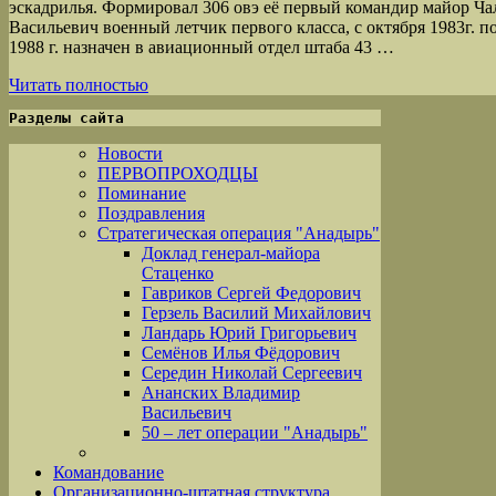
эскадрилья. Формировал 306 овэ её первый командир майор Ч
Васильевич военный летчик первого класса, с октября 1983г. п
1988 г. назначен в авиационный отдел штаба 43 …
Читать полностью
Разделы сайта
Новости
ПЕРВОПРОХОДЦЫ
Поминание
Поздравления
Стратегическая операция "Анадырь"
Доклад генерал-майора
Стаценко
Гавриков Сергей Федорович
Герзель Василий Михайлович
Ландарь Юрий Григорьевич
Семёнов Илья Фёдорович
Середин Николай Сергеевич
Ананских Владимир
Васильевич
50 – лет операции "Анадырь"
Командование
Организационно-штатная структура