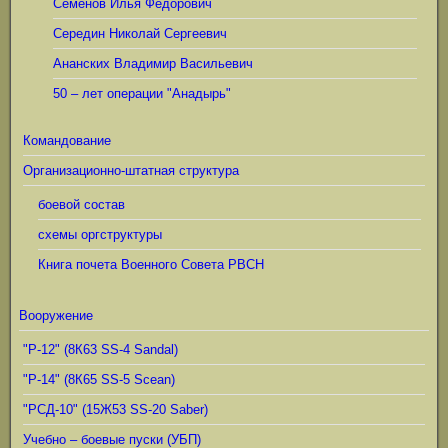
Семёнов Илья Фёдорович
Середин Николай Сергеевич
Ананских Владимир Васильевич
50 – лет операции "Анадырь"
Командование
Организационно-штатная структура
боевой состав
схемы оргструктуры
Книга почета Военного Совета РВСН
Вооружение
"Р-12" (8К63 SS-4 Sandal)
"Р-14" (8К65 SS-5 Scean)
"РСД-10" (15Ж53 SS-20 Saber)
Учебно – боевые пуски (УБП)