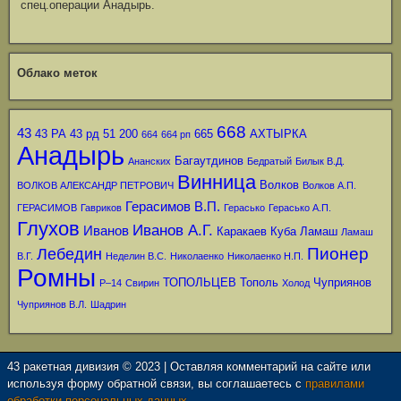
спец.операции Анадырь.
Облако меток
668
43
43 РА
43 рд
51
200
665
АХТЫРКА
664
664 рп
Анадырь
Багаутдинов
Ананских
Бедратый
Билык В.Д.
Винница
Волков
ВОЛКОВ АЛЕКСАНДР ПЕТРОВИЧ
Волков А.П.
Герасимов В.П.
ГЕРАСИМОВ
Гавриков
Герасько
Герасько А.П.
Глухов
Иванов А.Г.
Иванов
Каракаев
Куба
Ламаш
Ламаш
Пионер
Лебедин
В.Г.
Неделин В.С.
Николаенко
Николаенко Н.П.
Ромны
ТОПОЛЬЦЕВ
Тополь
Чуприянов
Р–14
Свирин
Холод
Чуприянов В.Л.
Шадрин
43 ракетная дивизия © 2023 | Оставляя комментарий на сайте или
используя форму обратной связи, вы соглашаетесь с
правилами
обработки персональных данных.