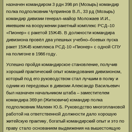
назначен командиром 3 рдн 398 рп (Мозырь) командир
полка подполковник Чуприянов В.Л., 33 рд (Мозырь)
командир дивизии генерал–майор Моложаев И.И.,
имевшем на вооружении ракетный комплекс РСД–10
«Пионер» с ракетой 15Ж45. В должности командира
дивизиона провёл два упешных учебно–боевых пуска
ракет 15Ж45 комплекса РСД-10 «Пионер» с одной СПУ
на полигоне в 1986 году.
Успешно пройдя командирское становление, получив
хороший практический опыт командования дивизионом,
который под его руководством стал лучшим в полку и
одним из передовых в дивизии Александр Васильевич
был назначен начальником штаба – заместителем
командира 369 рп (Житковичи) командир полка
подполковник Малеин Ю.Б. Руководство многоплановой
работой на ответственной должности дало хорошую
житейскую практику, богатый командирский опыт и это по
праву стало основанием выдвижения на вышестоящую