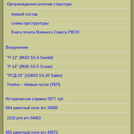
Организационно-штатная структура
боевой состав
схемы оргструктуры
Книга почета Военного Совета РВСН
Вооружение
"Р-12" (8К63 SS-4 Sandal)
"Р-14" (8К65 SS-5 Scean)
"РСД-10" (15Ж53 SS-20 Saber)
Учебно – боевые пуски (УБП)
Историческая справка 5977 трб
664 ракетный полк в/ч 34085
1533 ртб в/ч 54063
665 ракетный полк в/ч 44073