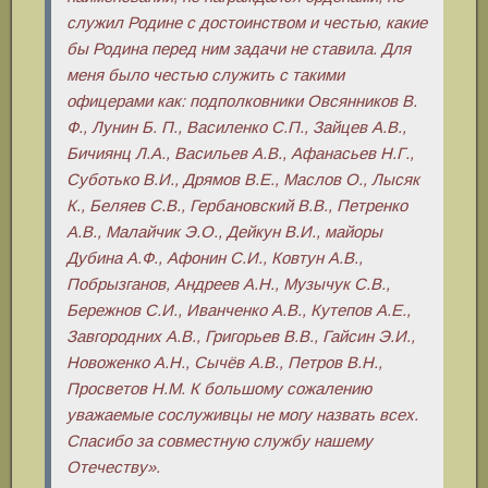
служил Родине с достоинством и честью, какие
бы Родина перед ним задачи не ставила. Для
меня было честью служить с такими
офицерами как: подполковники Овсянников В.
Ф., Лунин Б. П., Василенко С.П., Зайцев А.В.,
Бичиянц Л.А., Васильев А.В., Афанасьев Н.Г.,
Суботько В.И., Дрямов В.Е., Маслов О., Лысяк
К., Беляев С.В., Гербановский В.В., Петренко
А.В., Малайчик Э.О., Дейкун В.И., майоры
Дубина А.Ф., Афонин С.И., Ковтун А.В.,
Побрызганов, Андреев А.Н., Музычук С.В.,
Бережнов С.И., Иванченко А.В., Кутепов А.Е.,
Завгородних А.В., Григорьев В.В., Гайсин Э.И.,
Новоженко А.Н., Сычёв А.В., Петров В.Н.,
Просветов Н.М. К большому сожалению
уважаемые сослуживцы не могу назвать всех.
Спасибо за совместную службу нашему
Отечеству».