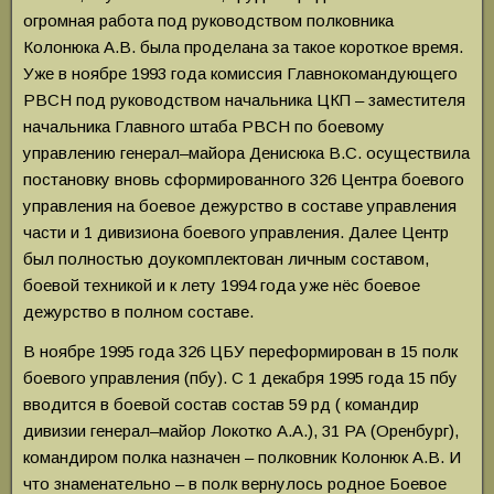
огромная работа под руководством полковника
Колонюка А.В. была проделана за такое короткое время.
Уже в ноябре 1993 года комиссия Главнокомандующего
РВСН под руководством начальника ЦКП – заместителя
начальника Главного штаба РВСН по боевому
управлению генерал–майора Денисюка В.С. осуществила
постановку вновь сформированного 326
Центра боевого
управления на боевое дежурство в составе управления
части и 1 дивизиона боевого управления. Далее Центр
был полностью доукомплектован личным составом,
боевой техникой и к лету 1994 года уже нёс боевое
дежурство в полном составе.
В ноябре 1995 года 326 ЦБУ переформирован в 15 полк
боевого управления (пбу). С 1 декабря 1995 года 15 пбу
вводится в боевой состав состав 59 рд ( командир
дивизии генерал–майор Локотко А.А.), 31 РА (Оренбург),
командиром полка назначен – полковник Колонюк А.В. И
что знаменательно – в полк вернулось родное Боевое