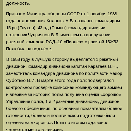
должность.
Приказом Министра обороны СССР от 1 октября 1988
года подполковник Колонюк А.В. назначен командиром
15 рп (Глухов), 43 рд (Ромны) командир дивизии
полковник Чуприянов В.Л. имевшем на вооружении
ракетный комплекс РСД–10 «Пионер» с ракетой 15Ж53.
Полк был на подъёме.
В 1988 году в лучшую сторону выделяется 1 ракетный
дивизион, командир дивизиона капитан Каратаев В.Н.,
заместитель командира дивизиона по политчасти майор
Суботько В.И. В марте этого года полк подвергался
контрольной проверке комиссией командующего армией
и впервые за историю полка получена оценка «хорошо».
Управление полка, 1 и 2 ракетные дивизионы, дивизион
боевого обеспечения, по основным показателям боевой
готовности, боевой и политической подготовки были
оценены на «хорошо». Полк по итогам года занял
четвёртое место в дивизии.