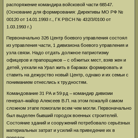
распоряжение командира войсковой части 68547.
(Основание для формирования: Директивы МО РФ №
00120 от 14.01.1993 г., ГК РВСН № 432/3/0100 от
1.03.1993 г.)
Первоначально 326 Центр боевого управления состоял
из управления части, 1 дивизиона боевого управления и
узла связи. Надо отдать должное патриотизму
офицеров и прапорщиков – с обжитых мест, взяв жен и
детей, уехали на Урал жить в бараках формировать и
ставить на дежурство новый Центр, однако и их семьи с
пониманием отнеслись к трудностям.
Командование 31 РА и 59 рд – командир дивизии
генерал–майор Алексеев В.П. на этом пожалуй самом
сложном этапе помогали всем чем могли. Первоначально
был выделен бывший городок военных строителей.
Состояние зданий и сооружений потребовало серьёзных
материальных затрат и усилий на приведение их в
порядок.