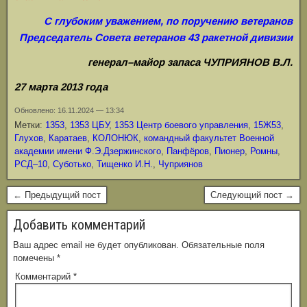
С глубоким уважением, по поручению ветеранов
Председатель Совета ветеранов 43 ракетной дивизии
генерал–майор запаса ЧУПРИЯНОВ В.Л.
27 марта 2013 года
Обновлено: 16.11.2024 — 13:34
Метки:
1353
,
1353 ЦБУ
,
1353 Центр боевого управления
,
15Ж53
,
Глухов
,
Каратаев
,
КОЛОНЮК
,
командный факультет Военной
академии имени Ф.Э.Дзержинского
,
Панфёров
,
Пионер
,
Ромны
,
РСД–10
,
Суботько
,
Тищенко И.Н.
,
Чуприянов
← Предыдущий пост
Следующий пост →
Добавить комментарий
Ваш адрес email не будет опубликован.
Обязательные поля
помечены
*
Комментарий
*