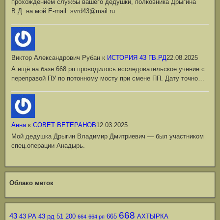
прохождением службы вашего дедушки, полковника Дрыгина
В.Д. на мой Е-mail: svrd43@mail.ru…
Виктор Александрович Рубан
к
ИСТОРИЯ 43 ГВ.РД
22.08.2025
А ещё на базе 668 рп проводилось исследовательское учение с
переправой ПУ по потонному мосту при смене ПП. Дату точно…
Анна
к
СОВЕТ ВЕТЕРАНОВ
12.03.2025
Мой дедушка Дрыгин Владимир Дмитриевич — был участником
спец.операции Анадырь.
Облако меток
668
43
43 РА
43 рд
51
200
665
АХТЫРКА
664
664 рп