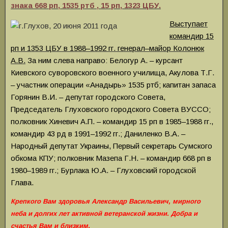
знака 668 рп, 1535 ртб , 15 рп, 1323 ЦБУ.
Выступает
командир 15
рп и 1353 ЦБУ в 1988–1992 гг. генерал–майор Колонюк
А.В.
За ним слева направо: Белогур А. – курсант
Киевского суворовского военного училища, Акулова Т.Г.
– участник операции «Анадырь» 1535 ртб; капитан запаса
Горянин В.И. – депутат городского Совета,
Председатель Глуховского городского Совета ВУССО;
полковник Хиневич А.П. – командир 15 рп в 1985–1988 гг.,
командир 43 рд в 1991–1992 гг.; Даниленко В.А. –
Народный депутат Украины, Первый секретарь Сумского
обкома КПУ; полковник Мазепа Г.Н. – командир 668 рп в
1980–1989 гг.; Бурлака Ю.А. – Глуховский городской
Глава.
Крепкого Вам здоровья Александр Васильевич, мирного
неба и долгих лет активной ветеранской жизни. Добра и
счастья Вам и близким.