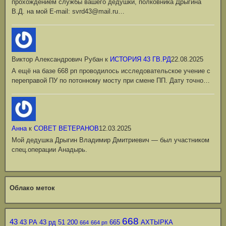
прохождением службы вашего дедушки, полковника Дрыгина
В.Д. на мой Е-mail: svrd43@mail.ru…
Виктор Александрович Рубан
к
ИСТОРИЯ 43 ГВ.РД
22.08.2025
А ещё на базе 668 рп проводилось исследовательское учение с
переправой ПУ по потонному мосту при смене ПП. Дату точно…
Анна
к
СОВЕТ ВЕТЕРАНОВ
12.03.2025
Мой дедушка Дрыгин Владимир Дмитриевич — был участником
спец.операции Анадырь.
Облако меток
668
43
43 РА
43 рд
51
200
665
АХТЫРКА
664
664 рп