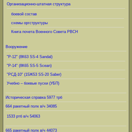
Организационно-штатная структура
боевой состав
схемы оргструктуры
Книга почета Военного Совета РВСН
Вооружение
"Р-12" (8К63 SS-4 Sandal)
"Р-14" (8К65 SS-5 Scean)
"РСД-10" (15Ж53 SS-20 Saber)
Учебно – боевые пуски (УБП)
Историческая справка 5977 трб
664 ракетный полк в/ч 34085
1533 ртб в/ч 54063
665 ракетный полк в/ч 44073