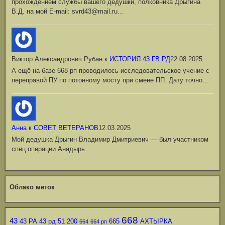
прохождением службы вашего дедушки, полковника Дрыгина
В.Д. на мой Е-mail: svrd43@mail.ru…
Виктор Александрович Рубан
к
ИСТОРИЯ 43 ГВ.РД
22.08.2025
А ещё на базе 668 рп проводилось исследовательское учение с
переправой ПУ по потонному мосту при смене ПП. Дату точно…
Анна
к
СОВЕТ ВЕТЕРАНОВ
12.03.2025
Мой дедушка Дрыгин Владимир Дмитриевич — был участником
спец.операции Анадырь.
Облако меток
668
43
43 РА
43 рд
51
200
665
АХТЫРКА
664
664 рп