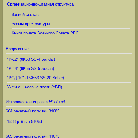
Организационно-штатная структура
боевой состав
схемы оргструктуры
Книга почета Военного Совета РВСН
Вооружение
"Р-12" (8К63 SS-4 Sandal)
"Р-14" (8К65 SS-5 Scean)
"РСД-10" (15Ж53 SS-20 Saber)
Учебно – боевые пуски (УБП)
Историческая справка 5977 трб
664 ракетный полк в/ч 34085
1533 ртб в/ч 54063
665 ракетный полк в/ч 44073