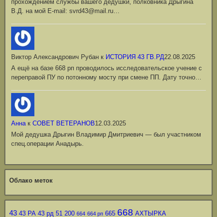
прохождением службы вашего дедушки, полковника Дрыгина
В.Д. на мой Е-mail: svrd43@mail.ru…
Виктор Александрович Рубан
к
ИСТОРИЯ 43 ГВ.РД
22.08.2025
А ещё на базе 668 рп проводилось исследовательское учение с
переправой ПУ по потонному мосту при смене ПП. Дату точно…
Анна
к
СОВЕТ ВЕТЕРАНОВ
12.03.2025
Мой дедушка Дрыгин Владимир Дмитриевич — был участником
спец.операции Анадырь.
Облако меток
668
43
43 РА
43 рд
51
200
665
АХТЫРКА
664
664 рп