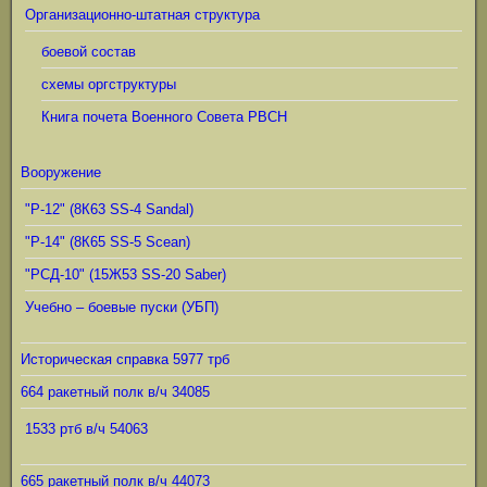
Организационно-штатная структура
боевой состав
схемы оргструктуры
Книга почета Военного Совета РВСН
Вооружение
"Р-12" (8К63 SS-4 Sandal)
"Р-14" (8К65 SS-5 Scean)
"РСД-10" (15Ж53 SS-20 Saber)
Учебно – боевые пуски (УБП)
Историческая справка 5977 трб
664 ракетный полк в/ч 34085
1533 ртб в/ч 54063
665 ракетный полк в/ч 44073