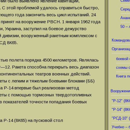
ний было выявлено явление кавитации,
Семё
. С этой проблемой удалось справиться быстро,
Сере
ющего года закончить весь цикл испытаний. 24
Анан
 принят на вооружение РВСН. 1 января 1962 года
50 – 
и, Украина, заступил на боевое дежурство
ой дивизии, вооруженный ракетным комплексом с
Командов
СД 8К65.
Организац
боевой 
стью полета порядка 4500 километров. Являлась
—12. Ракета способна перекрыть весь диапазон
схемы о
континентальных театров военных действий.
Книга п
еты с легким и тяжелым боевыми блоками (ББ)
а Р-14 впервые был реализован метод
Вооружени
акеты с помощью тормозных твердотопливных
"Р-12" (8К
ию показателей точности попадания боевых
"Р-14" (8К
"РСД-10" 
Учебно – 