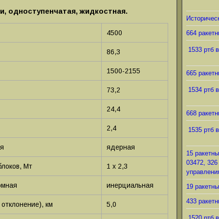
и, одноступенчатая, жидкостная.
Историческ
4500
664 ракетн
1533 ртб в
86,3
1500-2155
665 ракетн
73,2
1534 ртб в
24,4
668 ракетн
2,4
1535 ртб в
ая
ядерная
15 ракетны
03472, 326
блоков, Мт
1 х 2,3
управления
омная
инерциальная
19 ракетны
433 ракетн
отклонение), км
5,0
1520 ртб в