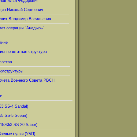
нов Илья Фёдорович
дин Николай Сергеевич
ских Владимир Васильевич
лет операции "Анадырь"
ание
ионно-штатная структура
состав
ргструктуры
очета Военного Совета РВСН
е
63 SS-4 Sandal)
65 SS-5 Scean)
(15Ж53 SS-20 Saber)
боевые пуски (УБП)