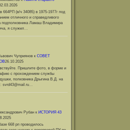
02.03.2026
в 664РП (в/ч 34085) в 1975-1977г под
нием отличного и справедливого
а подполковника Ламаш Владимира
ича, я служил…
ьвович Чуприянов
к
СОВЕТ
ОВ
26.10.2025
вствуйте. Пришлите фото, в форме и
рафию с прохождением службы
душки, полковника Дрыгина В.Д. на
l: svrd43@mail.ru…
ександрович Рубан
к
ИСТОРИЯ 43
8.2025
базе 668 рп проводилось
тельское учение с переправой ПУ по