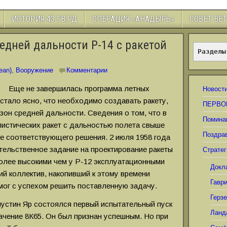
ИСТОРИЯ 43 ГВ.РД
ОПЕРАЦИЯ «АНАДЫРЬ»
СОВЕТ ВЕ
едней дальности Р-14 с ракетой
Разделы
ean)
,
Вооружение
Комментарии
Еще не завершилась программа летных
Новост
 стало ясно, что необходимо создавать ракету,
ПЕРВО
зон средней дальности. Сведения о том, что в
Помина
истических ракет с дальностью полета свыше
Поздра
ие соответствующего решения. 2 июля 1958 года
тельственное задание на проектирование ракеты
Стратег
более высокими чем у Р-12 эксплуатационными
Докл
ий коллектив, накопивший к этому времени
Гавр
мог с успехом решить поставленную задачу.
Герз
пустин Яр состоялся первый испытательный пуск
Ланд
ачение 8К65. Он был признан успешным. Но при