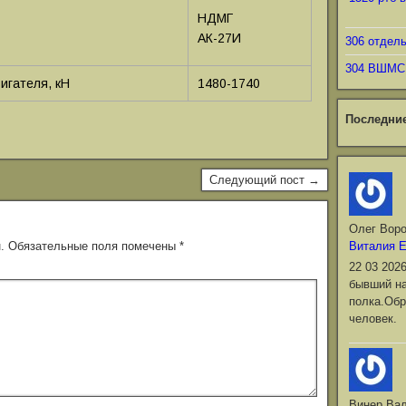
НДМГ
АК-27И
306 отдел
304 ВШМС
игателя, кН
1480-1740
Последни
Следующий пост →
Олег Вор
.
Обязательные поля помечены
*
Виталия 
22 03 202
бывший на
полка.Обр
человек.
Винер Ва