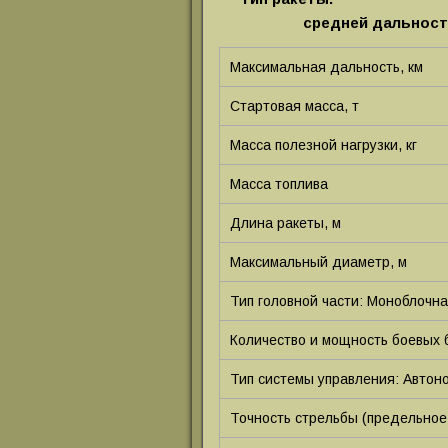
средней дальност
Максимальная дальность, км
Стартовая масса, т
Масса полезной нагрузки, кг
Масса топлива
Длина ракеты, м
Максимальный диаметр, м
Тип головной части: Моноблочн
Количество и мощность боевых 
Тип системы управления: Автон
Точность стрельбы (предельное 