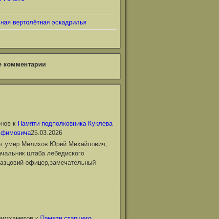
ьная вертолётная эскадрилья
е комментарии
онов
к
Памяти подполковника Куклева
Ефимовича
25.03.2026
6г умер Мелихов Юрий Михайлович,
чальник штаба лебедиского
азцовий офицер,замечательный
лимхаметов
к
Памяти старшего