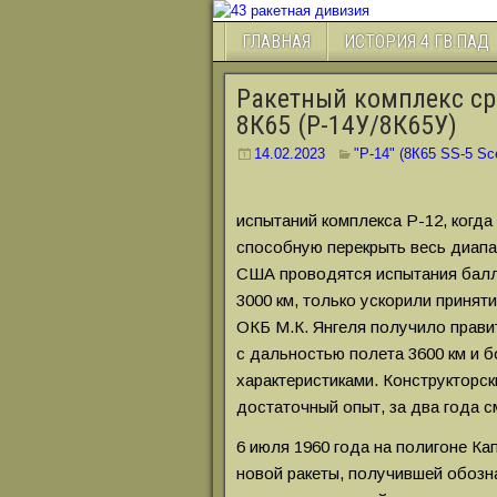
ГЛАВНАЯ
ИСТОРИЯ 4 ГВ.ПАД
Ракетный комплекс ср
8К65 (Р-14У/8К65У)
14.02.2023
"Р-14" (8К65 SS-5 Sc
испытаний комплекса Р-12, когда
способную перекрыть весь диапа
США проводятся испытания балл
3000 км, только ускорили принят
ОКБ М.К. Янгеля получило прави
с дальностью полета 3600 км и 
характеристиками. Конструкторск
достаточный опыт, за два года с
6 июля 1960 года на полигоне Ка
новой ракеты, получившей обозн