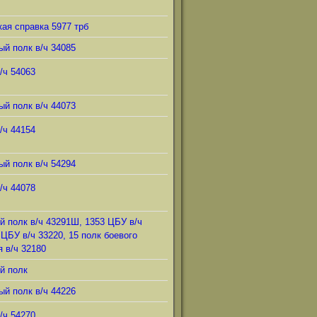
ая справка 5977 трб
ый полк в/ч 34085
/ч 54063
ый полк в/ч 44073
/ч 44154
ый полк в/ч 54294
/ч 44078
й полк в/ч 43291Ш, 1353 ЦБУ в/ч
 ЦБУ в/ч 33220, 15 полк боевого
 в/ч 32180
й полк
ый полк в/ч 44226
/ч 54270