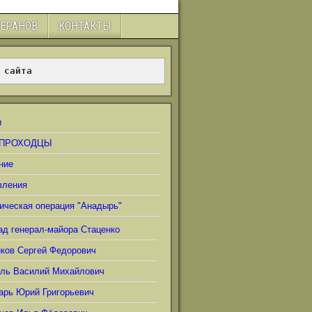
ТЕРАНОВ
КОНТАКТЫ
 сайта
и
ПРОХОДЦЫ
ние
вления
ическая операция "Анадырь"
ад генерал-майора Стаценко
иков Сергей Федорович
ель Василий Михайлович
арь Юрий Григорьевич