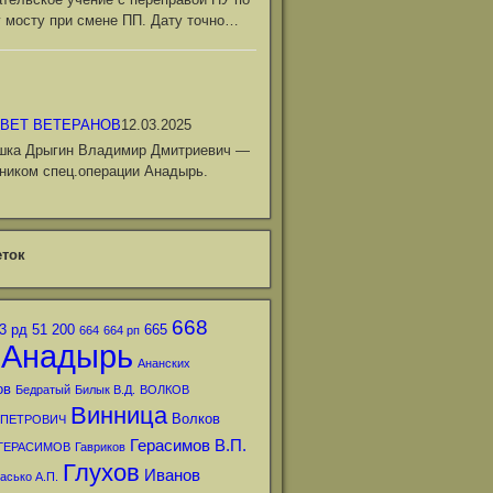
 мосту при смене ПП. Дату точно…
ВЕТ ВЕТЕРАНОВ
12.03.2025
шка Дрыгин Владимир Дмитриевич —
ником спец.операции Анадырь.
ток
668
3 рд
51
200
665
664
664 рп
Анадырь
Ананских
ов
Бедратый
Билык В.Д.
ВОЛКОВ
Винница
Волков
 ПЕТРОВИЧ
Герасимов В.П.
ГЕРАСИМОВ
Гавриков
Глухов
Иванов
асько А.П.