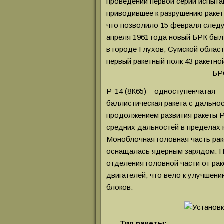
проведении первой серии испыта
приводившее к разрушению ракет
что позволило 15 февраля следу
апреля 1961 года новый БРК был
в городе Глухов, Сумской област
первый ракетный полк 43 ракетн
БР
Р-14 (8К65) – одноступенчатая
баллистическая ракета с дально
продолжением развития ракеты Р
средних дальностей в пределах 
Моноблочная головная часть рак
оснащалась ядерным зарядом. Н
отделения головной части от р
двигателей, что вело к улучшен
блоков.
Тип ракеты: