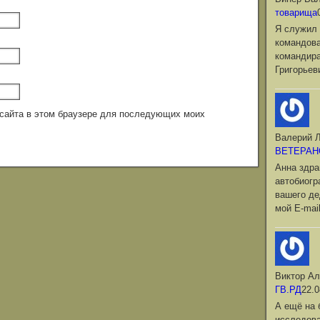
товарища
Я служил 
командова
командир
Григорьев
с сайта в этом браузере для последующих моих
Валерий Л
ВЕТЕРАН
Анна здра
автобиог
вашего де
мой Е-mai
Виктор Ал
ГВ.РД
22.0
А ещё на 
исследова