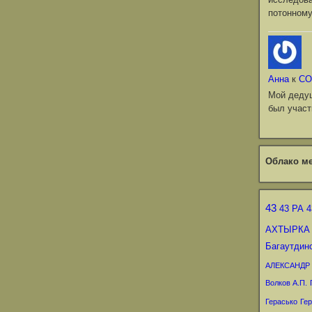
потонному
Анна
к
СО
Мой деду
был участ
Облако ме
43
43 РА
4
АХТЫРКА
Багаутдин
АЛЕКСАНДР
Волков А.П.
Герасько
Гер