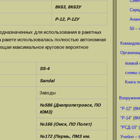
Семё
8К63, 8К63У
Сере
Р-12, Р-12У
Анан
50 – 
редназначенных для использования в ракетных
На ракете использовалась полностью автономная
Командов
ающая максимальное круговое вероятное
Организац
боевой 
SS-4
схемы о
Sandal
Книга п
Заводы
Вооружени
№586 (Днепропетровск, ПО
"Р-12" (8К
ЮМЗ)
"Р-14" (8К
№166 (Омск, ПО Полет)
"РСД-10" 
№172 (Пермь, ПМЗ им.
Учебно – 