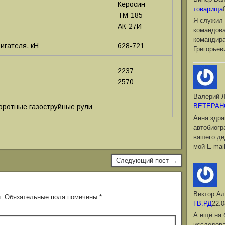
Керосин
товарища
ТМ-185
Я служил 
АК-27И
командова
командир
игателя, кН
628-721
Григорьев
2237
2570
Валерий Л
ВЕТЕРАН
оротные газоструйные рули
Анна здра
автобиог
вашего де
мой Е-mai
Следующий пост →
Виктор Ал
.
Обязательные поля помечены
*
ГВ.РД
22.0
А ещё на 
исследова