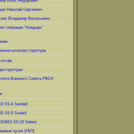
нов Илья Фёдорович
дин Николай Сергеевич
ских Владимир Васильевич
лет операции "Анадырь"
ание
ионно-штатная структура
состав
ргструктуры
очета Военного Совета РВСН
е
63 SS-4 Sandal)
65 SS-5 Scean)
(15Ж53 SS-20 Saber)
боевые пуски (УБП)