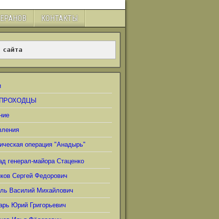
ТЕРАНОВ
КОНТАКТЫ
 сайта
и
ПРОХОДЦЫ
ние
вления
ическая операция "Анадырь"
ад генерал-майора Стаценко
иков Сергей Федорович
ель Василий Михайлович
арь Юрий Григорьевич