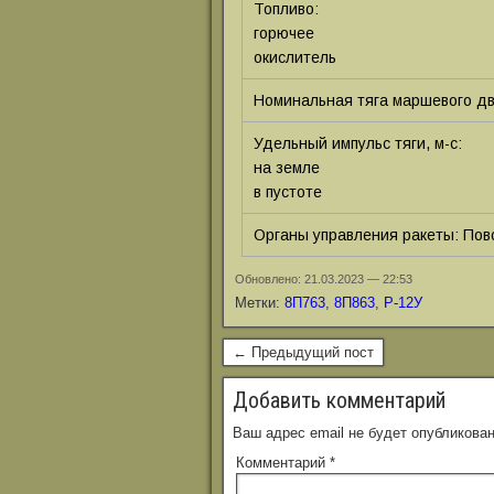
Топливо:
горючее
окислитель
Номинальная тяга маршевого дв
Удельный импульс тяги, м-с:
на земле
в пустоте
Органы управления ракеты: Пов
Обновлено: 21.03.2023 — 22:53
Метки:
8П763
,
8П863
,
Р-12У
← Предыдущий пост
Добавить комментарий
Ваш адрес email не будет опубликован
Комментарий
*