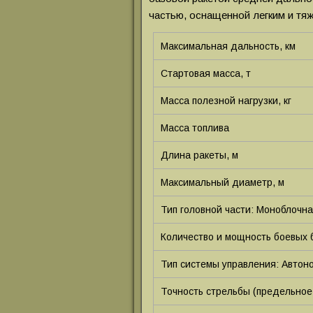
частью, оснащенной легким и тя
Максимальная дальность, км
Стартовая масса, т
Масса полезной нагрузки, кг
Масса топлива
Длина ракеты, м
Максимальный диаметр, м
Тип головной части: Моноблочн
Количество и мощность боевых 
Тип системы управления: Автон
Точность стрельбы (предельное 