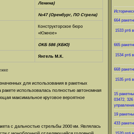
Ленина)
Историческ
№47 (Оренбург, ПО Стрела)
664 ракетн
Конструкторское бюро
1533 ртб в
«Южное»
ОКБ 586 (КБЮ)
665 ракетн
1534 ртб в
Янгель М.К.
668 ракетн
1535 ртб в
азначенных для использования в ракетных
На ракете использовалась полностью автономная
15 ракетны
ающая максимальное круговое вероятное
03472, 326
управления
19 ракетны
433 ракетн
акета с дальностью стрельбы 2000 км. Являлась
ости с моноблочной отделяющейся головной
1520 ртб в