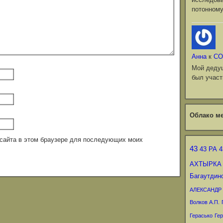
потонному
Анна
к
СО
Мой деду
был участ
Облако ме
с сайта в этом браузере для последующих моих
43
43 РА
4
АХТЫРКА
Багаутдин
АЛЕКСАНДР
Волков А.П.
Герасько
Гер