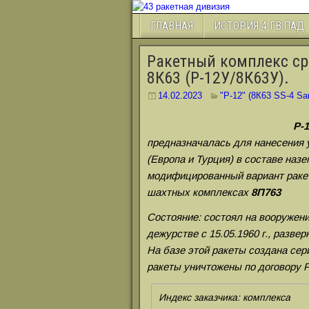
ГЛАВНАЯ
ИСТОРИЯ 4 ГВ.ПАД
Ракетный комплекс ср
8К63 (Р-12У/8К63У).
14.02.2023
"Р-12" (8К63 SS-4 Sa
Р-
предназначалась для нанесения у
(Европа и Турция) в составе наз
модифицированный вариант рак
шахтных комплексах
8П763
Состояние: состоял на вооруже
дежурстве с 15.05.1960 г., разве
На базе этой ракеты создана се
ракеты уничтожены по договору Р
Индекс заказчика: комплекса