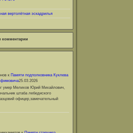
ьная вертолётная эскадрилья
е комментарии
онов
к
Памяти подполковника Куклева
Ефимовича
25.03.2026
6г умер Мелихов Юрий Михайлович,
чальник штаба лебедиского
азцовий офицер,замечательный
лимхаметов
к
Памяти старшего