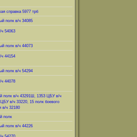
ая справка 5977 трб
ый полк в/ч 34085
/ч 54063
ый полк в/ч 44073
/ч 44154
ый полк в/ч 54294
/ч 44078
й полк в/ч 43291Ш, 1353 ЦБУ в/ч
 ЦБУ в/ч 33220, 15 полк боевого
 в/ч 32180
й полк
ый полк в/ч 44226
/ч 54270