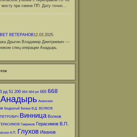
 мосту при смене ПП. Дату точно…
ВЕТ ВЕТЕРАНОВ
12.03.2025
шка Дрыгин Владимир Дмитриевич —
ником спец.операции Анадырь.
ток
668
3 рд
51
200
665
664
664 рп
Анадырь
Ананских
ов
Бедратый
Билык В.Д.
ВОЛКОВ
Винница
Волков
 ПЕТРОВИЧ
Герасимов В.П.
ГЕРАСИМОВ
Гавриков
Глухов
Иванов
асько А.П.