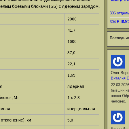
желым боевыми блоками (ББ) с ядерным зарядом.
306 отдел
2000
304 ВШМС
41,7
Последни
1600
37,0
22,1
Олег Вор
1,65
Виталия 
22 03 202
ая
ядерная
бывший на
полка.Обр
блоков, Мт
1 х 2,3
человек.
омная
инерциальная
отклонение), км
5,0
Винер Ва