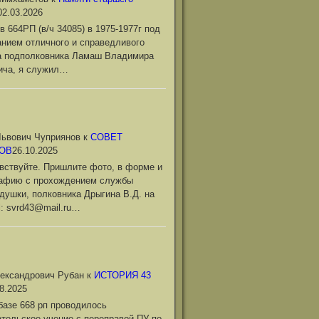
02.03.2026
в 664РП (в/ч 34085) в 1975-1977г под
нием отличного и справедливого
а подполковника Ламаш Владимира
ича, я служил…
ьвович Чуприянов
к
СОВЕТ
ОВ
26.10.2025
вствуйте. Пришлите фото, в форме и
рафию с прохождением службы
душки, полковника Дрыгина В.Д. на
l: svrd43@mail.ru…
ександрович Рубан
к
ИСТОРИЯ 43
8.2025
базе 668 рп проводилось
тельское учение с переправой ПУ по