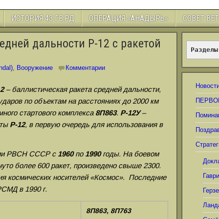
ИСТОРИЯ 43 ГВ.РД
ОПЕРАЦИЯ «АНАДЫРЬ»
СОВЕТ ВЕ
едней дальности Р-12 с ракетой
Разделы
ndal)
,
Вооружение
Комментарии
Новост
12
– баллистическая ракета средней дальности,
даров по объектам на расстояниях до 2000 км
ПЕРВО
емного стартового комплекса
8П863
.
Р-12У
–
Помина
еты
Р-12
, в первую очередь для использования в
Поздра
Стратег
нии РВСН СССР с
1960
по
1990
годы. На боевом
Докл
рнуто более 600 ракет, произведено свыше 2300.
Гавр
рия космических носителей «Космос». Последние
СМД в 1990 г.
Герз
Ланд
8
П863, 8П763