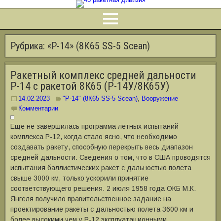
Рубрика:
«Р-14» (8К65 SS-5 Scean)
Ракетный комплекс средней дальности
Р-14 с ракетой 8К65 (Р-14У/8К65У)
14.02.2023
"Р-14" (8К65 SS-5 Scean)
,
Вооружение
Комментарии
Еще не завершилась программа летных испытаний
комплекса Р-12, когда стало ясно, что необходимо
создавать ракету, способную перекрыть весь диапазон
средней дальности. Сведения о том, что в США проводятся
испытания баллистических ракет с дальностью полета
свыше 3000 км, только ускорили принятие
соответствующего решения. 2 июля 1958 года ОКБ М.К.
Янгеля получило правительственное задание на
проектирование ракеты с дальностью полета 3600 км и
более высокими чем у Р-12 эксплуатационными