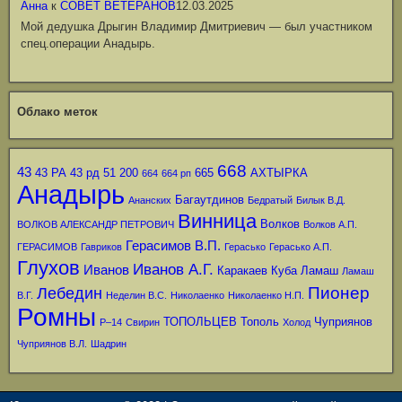
Анна
к
СОВЕТ ВЕТЕРАНОВ
12.03.2025
Мой дедушка Дрыгин Владимир Дмитриевич — был участником
спец.операции Анадырь.
Облако меток
668
43
43 РА
43 рд
51
200
665
АХТЫРКА
664
664 рп
Анадырь
Багаутдинов
Ананских
Бедратый
Билык В.Д.
Винница
Волков
ВОЛКОВ АЛЕКСАНДР ПЕТРОВИЧ
Волков А.П.
Герасимов В.П.
ГЕРАСИМОВ
Гавриков
Герасько
Герасько А.П.
Глухов
Иванов А.Г.
Иванов
Каракаев
Куба
Ламаш
Ламаш
Пионер
Лебедин
В.Г.
Неделин В.С.
Николаенко
Николаенко Н.П.
Ромны
ТОПОЛЬЦЕВ
Тополь
Чуприянов
Р–14
Свирин
Холод
Чуприянов В.Л.
Шадрин