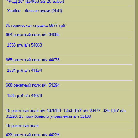
"РСД-10" (15Ж53 SS-20 Saber)
Учебно – боевые пуски (УБП)
Историческая справка 5977 трб
664 ракетный полк в/ч 34085
1533 ртб в/ч 54063
665 ракетный полк в/ч 44073
1534 ртб в/ч 44154
668 ракетный полк в/ч 54294
1535 ртб в/ч 44078
15 ракетный полк в/ч 43291Ш, 1353 ЦБУ в/ч 03472, 326 ЦБУ в/ч
33220, 15 полк боевого управления в/ч 32180
19 ракетный полк
433 ракетный полк в/ч 44226