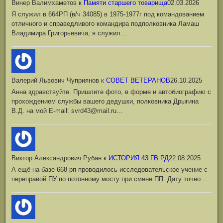
Винер Валимхаметов
к
Памяти старшего товарища
02.03.2026
Я служил в 664РП (в/ч 34085) в 1975-1977г под командованием
отличного и справедливого командира подполковника Ламаш
Владимира Григорьевича, я служил…
Валерий Львович Чуприянов
к
СОВЕТ ВЕТЕРАНОВ
26.10.2025
Анна здравствуйте. Пришлите фото, в форме и автобиографию с
прохождением службы вашего дедушки, полковника Дрыгина
В.Д. на мой Е-mail: svrd43@mail.ru…
Виктор Александрович Рубан
к
ИСТОРИЯ 43 ГВ.РД
22.08.2025
А ещё на базе 668 рп проводилось исследовательское учение с
переправой ПУ по потонному мосту при смене ПП. Дату точно…