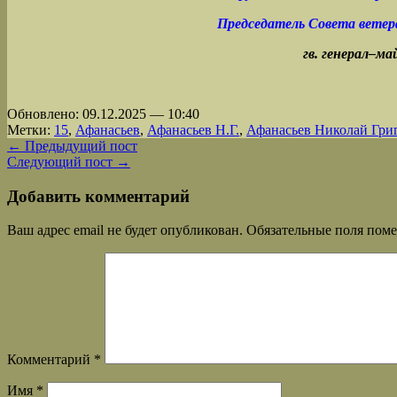
Председатель Совета ветер
гв. генерал–м
Обновлено: 09.12.2025 — 10:40
Метки:
15
,
Афанасьев
,
Афанасьев Н.Г.
,
Афанасьев Николай Гри
← Предыдущий пост
Следующий пост →
Добавить комментарий
Ваш адрес email не будет опубликован.
Обязательные поля пом
Комментарий
*
Имя
*