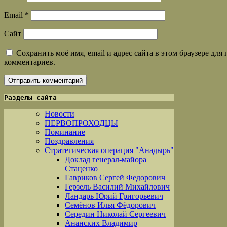
Email
*
Сайт
Сохранить моё имя, email и адрес сайта в этом браузере дл
комментариев.
Разделы сайта
Новости
ПЕРВОПРОХОДЦЫ
Поминание
Поздравления
Стратегическая операция "Анадырь"
Доклад генерал-майора
Стаценко
Гавриков Сергей Федорович
Герзель Василий Михайлович
Ландарь Юрий Григорьевич
Семёнов Илья Фёдорович
Середин Николай Сергеевич
Ананских Владимир