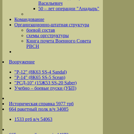
Васильевич
50 – лет операции "Анадырь"
Командование
Организационно-штатная структура
боевой состав
схемы оргструктуры
Книга почета Военного Совета
РВСН
Вооружение
"Р-12" (8К63 SS-4 Sandal)
"Р-14" (8К65 SS-5 Scean)
"РСД-10" (15Ж53 SS-20 Saber)
Учебно – боевые пуски (УБП)
Историческая справка 5977 трб
664 ракетный полк в/ч 34085
1533 ртб в/ч 54063