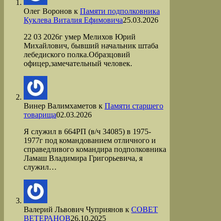
Олег Воронов
к
Памяти подполковника
Куклева Виталия Ефимовича
25.03.2026
22 03 2026г умер Мелихов Юрий
Михайлович, бывший начальник штаба
лебедиского полка.Образцовий
офицер,замечательный человек.
Винер Валимхаметов
к
Памяти старшего
товарища
02.03.2026
Я служил в 664РП (в/ч 34085) в 1975-
1977г под командованием отличного и
справедливого командира подполковника
Ламаш Владимира Григорьевича, я
служил…
Валерий Львович Чуприянов
к
СОВЕТ
ВЕТЕРАНОВ
26.10.2025