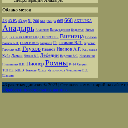
спец.операции Анадырь.
Облако меток
668
43
43 РА
43 рд
51
200
665
АХТЫРКА
664
664 рп
Анадырь
Багаутдинов
Ананских
Бедратый
Билык
Винница
Волков
В.Д.
ВОЛКОВ АЛЕКСАНДР ПЕТРОВИЧ
Герасимов В.П.
Волков А.П.
ГЕРАСИМОВ
Гавриков
Герасько
Глухов
Иванов А.Г.
Иванов
Каракаев
Герасько А.П.
Лебедин
Куба
Ламаш
Ламаш В.Г.
Неделин В.С.
Николаенко
Ромны
Пионер
Николаенко Н.П.
Р–14
Свирин
ТОПОЛЬЦЕВ
Тополь
Чуприянов
Холод
Чуприянов В.Л.
Шадрин
43 ракетная дивизия © 2023 | Оставляя комментарий на сайте и
обработки персональных данных.