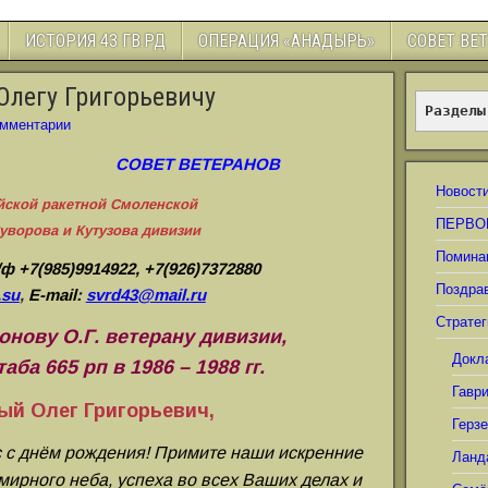
ИСТОРИЯ 43 ГВ.РД
ОПЕРАЦИЯ «АНАДЫРЬ»
СОВЕТ ВЕ
Олегу Григорьевичу
Разделы
мментарии
СОВЕТ ВЕТЕРАНОВ
Новост
йской ракетной Смоленской
ПЕРВО
уворова и Кутузова дивизии
Помина
/ф +7(985)9914922, +7(926)7372880
Поздра
.su
,
E-mail:
svrd43@mail.ru
Стратег
нову О.Г. ветерану дивизии,
Докл
ба 665 рп в 1986 – 1988 гг.
Гавр
ый Олег Григорьевич,
Герз
 с днём рождения! Примите наши искренние
Ланд
мирного неба, успеха во всех Ваших делах и