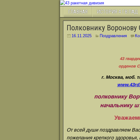
ГЛАВНАЯ
ИСТОРИЯ 4 ГВ.ПАД
Полковнику Воронову 
16.11.2025
Поздравления
Ко
43 гварде
орденов С
г. Москва, моб. т
www.43rd
полковнику Воро
начальнику шта
Уважаем
От всей души поздравляем Вас
пожелания крепкого здоровья, 