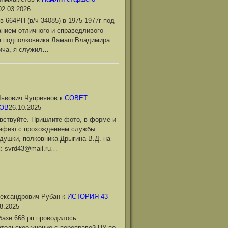
02.03.2026
в 664РП (в/ч 34085) в 1975-1977г под
нием отличного и справедливого
а подполковника Ламаш Владимира
ича, я служил…
ьвович Чуприянов
к
СОВЕТ
ОВ
26.10.2025
вствуйте. Пришлите фото, в форме и
рафию с прохождением службы
душки, полковника Дрыгина В.Д. на
l: svrd43@mail.ru…
ександрович Рубан
к
ИСТОРИЯ 43
8.2025
базе 668 рп проводилось
тельское учение с переправой ПУ по