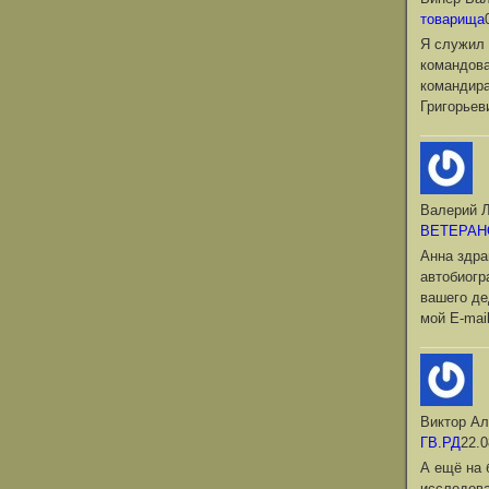
товарища
Я служил 
командова
командир
Григорьев
Валерий Л
ВЕТЕРАН
Анна здра
автобиог
вашего де
мой Е-mai
Виктор Ал
ГВ.РД
22.0
А ещё на 
исследова