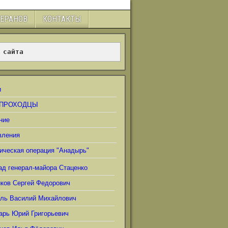
ТЕРАНОВ
КОНТАКТЫ
 сайта
и
ПРОХОДЦЫ
ние
вления
ическая операция "Анадырь"
ад генерал-майора Стаценко
иков Сергей Федорович
ель Василий Михайлович
арь Юрий Григорьевич