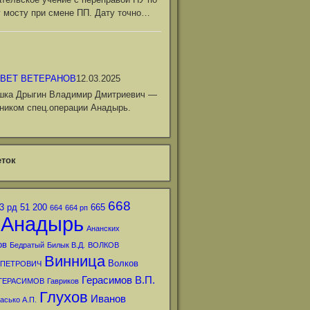
 мосту при смене ПП. Дату точно…
ВЕТ ВЕТЕРАНОВ
12.03.2025
шка Дрыгин Владимир Дмитриевич —
ником спец.операции Анадырь.
ток
668
3 рд
51
200
665
664
664 рп
Анадырь
Ананских
ов
Бедратый
Билык В.Д.
ВОЛКОВ
Винница
Волков
 ПЕТРОВИЧ
Герасимов В.П.
ГЕРАСИМОВ
Гавриков
Глухов
Иванов
асько А.П.