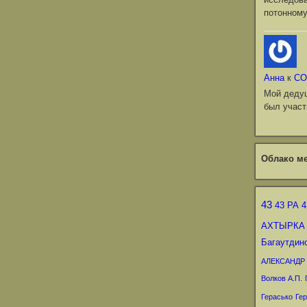
потонному
Анна
к
СО
Мой деду
был участ
Облако ме
43
43 РА
4
АХТЫРКА
Багаутдин
АЛЕКСАНДР
Волков А.П.
Герасько
Гер