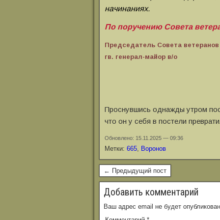
начинаниях.
По поручению Совета ветера
Председатель Совета ветеранов
гв. генерал-майор в/о
Проснувшись однажды утром посл
что он у себя в постели преврат
Обновлено: 15.11.2025 — 09:36
Метки:
665
,
Воронов
← Предыдущий пост
Добавить комментарий
Ваш адрес email не будет опубликован
Комментарий
*