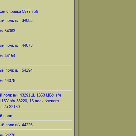
ая справка 5977 трб
ый полк в/ч 34085
/ч 54063
ый полк в/ч 44073
/ч 44154
ый полк в/ч 54294
/ч 44078
й полк в/ч 43291Ш, 1353 ЦБУ в/ч
 ЦБУ в/ч 33220, 15 полк боевого
 в/ч 32180
й полк
ый полк в/ч 44226
/ч 54270