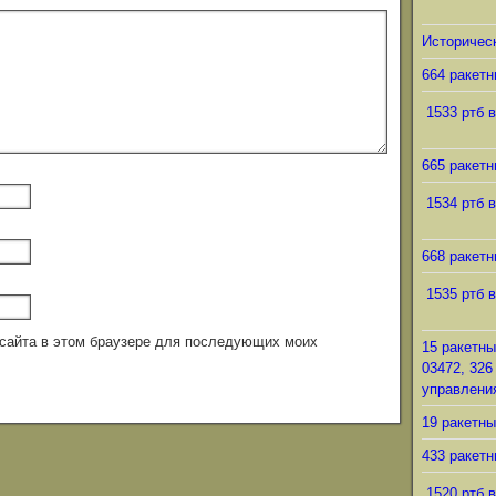
Историческ
664 ракетн
1533 ртб в
665 ракетн
1534 ртб в
668 ракетн
1535 ртб в
с сайта в этом браузере для последующих моих
15 ракетны
03472, 326
управления
19 ракетны
433 ракетн
1520 ртб в