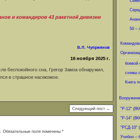
Семё
Сере
нов и командиров 43 ракетной дивизии
Анан
50 – 
Командов
В.Л. Чуприянов
Организац
16 ноября 2025 г
.
боевой 
е беспокойного сна, Грегор Замза обнаружил,
схемы о
ился в страшное насекомое.
Книга п
Вооружени
Следующий пост →
"Р-12" (8К
"Р-14" (8К
"РСД-10" 
.
Обязательные поля помечены
*
Учебно – 