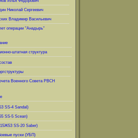
нов Илья Фёдорович
дин Николай Сергеевич
ских Владимир Васильевич
лет операции "Анадырь"
ание
ионно-штатная структура
состав
ргструктуры
очета Военного Совета РВСН
е
63 SS-4 Sandal)
65 SS-5 Scean)
(15Ж53 SS-20 Saber)
боевые пуски (УБП)