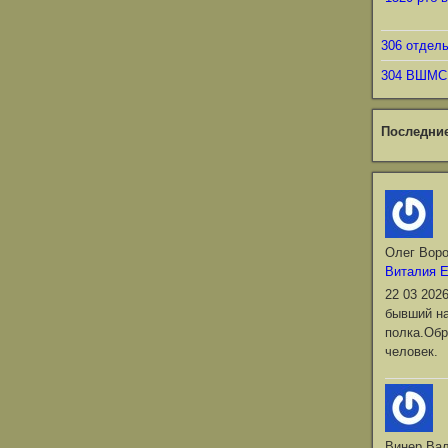
306 отдел
304 ВШМС
Последни
Олег Вор
Виталия 
22 03 202
бывший на
полка.Обр
человек.
Винер Ва