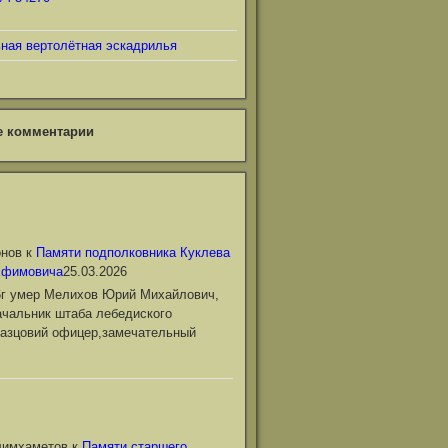
ьная вертолётная эскадрилья
е комментарии
онов
к
Памяти подполковника Куклева
Ефимовича
25.03.2026
6г умер Мелихов Юрий Михайлович,
чальник штаба лебедиского
азцовий офицер,замечательный
лимхаметов
к
Памяти старшего