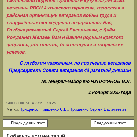
Смоленской орденов Суворова и Кутузова дивизии,
ветераны РВСН Ахтырского гарнизона, городская и
районная организации ветеранов войны труда и
вооружённых сил сердечно поздравляют Вас,
Глубокоуважаемый Сергей Васильевич, с Днём
Рождения! Желаем Вам и Вашим родным крепкого
здоровья, долголетия, благополучия и творческих
успехов.
С глубоким уважением, по поручению ветеранов
Председатель Совета ветеранов 43 ракетной дивизии
гв. генерал-майор в/о
ЧУПРИЯНОВ В.Л.
1 ноября 2025 года
Обновлено: 31.10.2025 — 09:26
Метки:
Трищенко
,
Трищенко С.В.
,
Трищенко Сергей Васильевич
← Предыдущий пост
Следующий пост →
Добавить комментарий