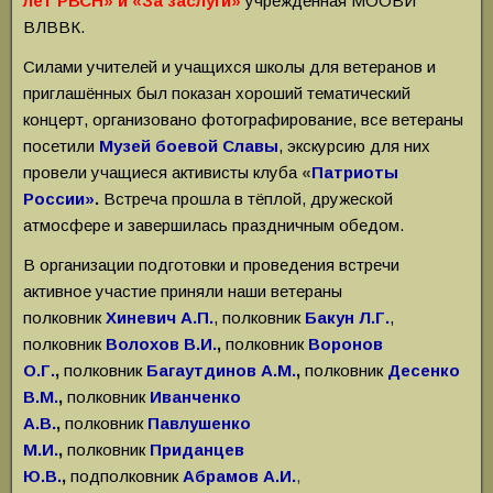
лет РВСН» и «За заслуги»
учреждённая МООВИ
ВЛВВК.
Силами учителей и учащихся школы для ветеранов и
приглашённых был показан хороший тематический
концерт, организовано фотографирование, все ветераны
посетили
Музей боевой Славы
, экскурсию для них
провели учащиеся активисты клуба
«
Патриоты
России»
.
Встреча прошла в тёплой, дружеской
атмосфере и завершилась праздничным обедом.
В организации подготовки и проведения встречи
активное участие приняли наши ветераны
полковник
Хиневич А.П.
, полковник
Бакун Л.Г.
,
полковник
Волохов В.И.
,
полковник
Воронов
О.Г.
,
полковник
Багаутдинов А.М.
,
полковник
Десенко
В.М.
,
полковник
Иванченко
А.В.
,
полковник
Павлушенко
М.И.
,
полковник
Приданцев
Ю.В.
,
подполковник
Абрамов А.И.
,