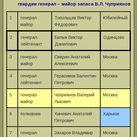
гвардии генерал – майор запаса В.Л. Чуприянов
1
генерал-
Топольцев Виктор
Юбилейный
майор
Фёдорович
2
генерал-
Билык Виктор
Одинцово
лейтенант
Данилович
3
генерал-
Свирин Анатолий
Москва
майор
Алексеевич
4
генерал-
Герасимов Валентин
Москва
лейтенант
Петрович
5
генерал-
Чуприянов Валерий
Москва
майор
Львович
6
полковник
Хиневич Анатолий
Харьков
Петрович
7
генерал-
Захаров Владимир
Москва