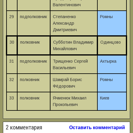
Валентинович
29
подполковник
Степаненко
Ромны
Александр
Дмитриевич
30
полковник
Субботин Владимир
Одинцово
Михайлович
31
подполковник
Трищенко Сергей
Ахтырка
Васильевич
32
полковник
Шамрай Борис
Ромны
Фёдорович
33
полковник
Ячменюк Михаил
Киев
Прокопьевич
2 комментария
Оставить комментарий