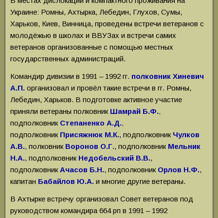
В местах дислокации и компактного проживания на
Украине: Ромны, Ахтырка, Лебедин, Глухов, Сумы,
Харьков, Киев, Винница, проведены встречи ветеранов с
молодёжью в школах и ВВУЗах и встречи самих
ветеранов организованные с помощью местных
государственных администраций.
Командир дивизии в 1991 – 1992 гг.
полковник Хиневич
А.П.
организовал и провёл такие встречи в гг. Ромны,
Лебедин, Харьков. В подготовке активное участие
приняли ветераны полковник
Шамрай Б.Ф.
,
подполковник
Степаненко А.Д.
,
подполковник
Присяжнюк М.К.
, подполковник
Чулков
А.В.
,
полковник
Воронов
О.Г
.
, подполковник
Мельник
Н.А.
, подполковник
Недобельский В.В.
,
подполковник
Ачасов Б.Н.
, подполковник
Орлов Н.Ф.
,
капитан
Бабайлов Ю.А.
и многие другие ветераны.
В Ахтырке встречу организовал Совет ветеранов под
руководством командира 664 рп в 1991 – 1992