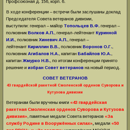
Профсоюзная д. 156, корп. 6.
В ходе конференции – встречи были заслушаны доклад
Председателя Совета ветеранов дивизии,
выступили:
генерал – майор
Топольцев В.Ф.
генерал –
полковник
Волков А.П.
, генерал-лейтенант
Куринной
И.И.
, полковник
Хиневич А.П.
, генерал –
лейтенант
Кириллин В.В.
, полковник
Воронов О.Г.
,
полковник
Агибалов Н.А.
, капитан
Бабайлов Ю.А.
,
капитан
Жмурко Н.В.
, по итогам конференции принято
решение и
избран Совет ветеранов
на новый период.
СОВЕТ ВЕТЕРАНОВ
43 гвардейской ракетной Смоленской орденов Суворова и
Кутузова дивизии
Ветеранам были вручены книги
«43 гвардейская
ракетная Смоленская орденов Суворова и Кутузова
дивизия»
, памятные медали Совета ветеранов
«За
службу Родине в Вооружённых силах»
,
медали
«50