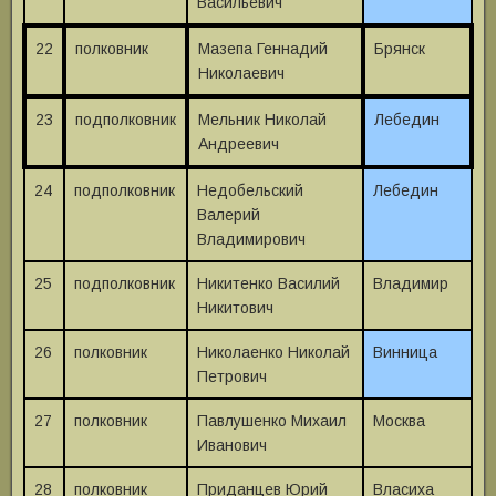
Васильевич
22
полковник
Мазепа Геннадий
Брянск
Николаевич
23
подполковник
Мельник Николай
Лебедин
Андреевич
24
подполковник
Недобельский
Лебедин
Валерий
Владимирович
25
подполковник
Никитенко Василий
Владимир
Никитович
26
полковник
Николаенко Николай
Винница
Петрович
27
полковник
Павлушенко Михаил
Москва
Иванович
28
полковник
Приданцев Юрий
Власиха