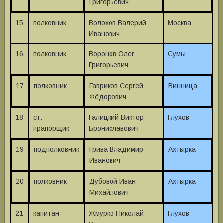
Григорьевич
15
полковник
Волохов Валерий
Москва
Иванович
16
полковник
Воронов Олег
Сумы
Григорьевич
17
полковник
Гавриков Сергей
Винница
Фёдорович
18
ст.
Галицкий Виктор
Глухов
прапорщик
Брониславович
19
подполковник
Грива Владимир
Ахтырка
Иванович
20
полковник
Дубовой Иван
Ахтырка
Михайлович
21
капитан
Жмурко Николай
Глухов