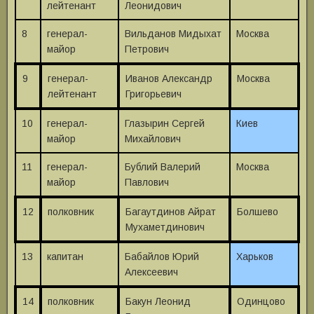
лейтенант
Леонидович
8
генерал-
Вильданов Мидыхат
Москва
майор
Петрович
9
генерал-
Иванов Александр
Москва
лейтенант
Григорьевич
10
генерал-
Глазырин Сергей
Киев
майор
Михайлович
11
генерал-
Бублий Валерий
Москва
майор
Павлович
12
полковник
Багаутдинов Айрат
Болшево
Мухаметдинович
13
капитан
Бабайлов Юрий
Харьков
Алексеевич
14
полковник
Бакун Леонид
Одинцово