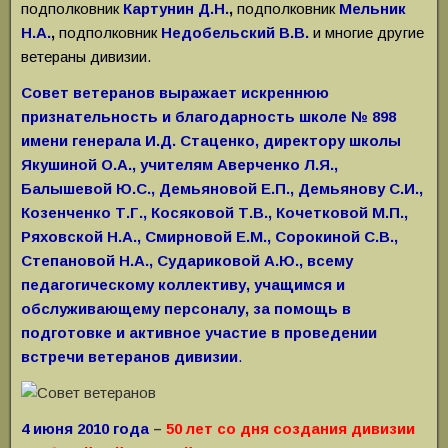
подполковник
Картунин Д.Н.
,
подполковник
Мельник
Н.А.
,
подполковник
Недобельский В.В.
и многие другие
ветераны дивизии.
Совет ветеранов выражает искреннюю
признательность и благодарность школе № 898
имени генерала И.Д. Стаценко,
директору школы
Якушиной О.А., учителям Аверченко Л.Я.,
Балышевой Ю.С., Демьяновой Е.П., Демьянову С.И.,
Козенченко Т.Г., Косяковой Т.В., Кочетковой М.П.,
Ряховской Н.А., Смирновой Е.М., Сорокиной С.В.,
Степановой Н.А., Судариковой А.Ю., всему
педагогическому коллективу, учащимся и
обслуживающему персоналу, за помощь в
подготовке и активное участие в проведении
встречи ветеранов дивизии
.
4 июня 2010 года
–
50 лет со дня создания дивизии