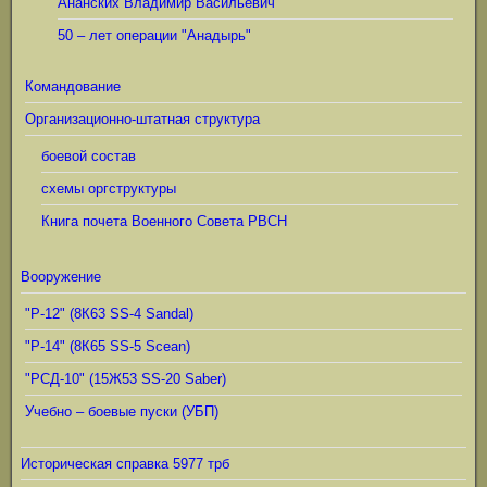
Ананских Владимир Васильевич
50 – лет операции "Анадырь"
Командование
Организационно-штатная структура
боевой состав
схемы оргструктуры
Книга почета Военного Совета РВСН
Вооружение
"Р-12" (8К63 SS-4 Sandal)
"Р-14" (8К65 SS-5 Scean)
"РСД-10" (15Ж53 SS-20 Saber)
Учебно – боевые пуски (УБП)
Историческая справка 5977 трб