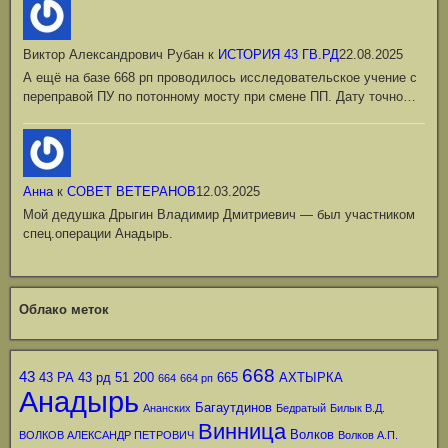
Виктор Александрович Рубан
к
ИСТОРИЯ 43 ГВ.РД
22.08.2025
А ещё на базе 668 рп проводилось исследовательское учение с
переправой ПУ по потонному мосту при смене ПП. Дату точно…
Анна
к
СОВЕТ ВЕТЕРАНОВ
12.03.2025
Мой дедушка Дрыгин Владимир Дмитриевич — был участником
спец.операции Анадырь.
Облако меток
668
43
43 РА
43 рд
51
200
665
АХТЫРКА
664
664 рп
Анадырь
Багаутдинов
Ананских
Бедратый
Билык В.Д.
Винница
Волков
ВОЛКОВ АЛЕКСАНДР ПЕТРОВИЧ
Волков А.П.