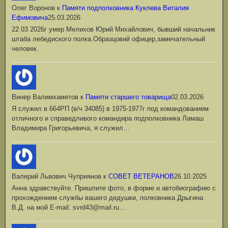
Олег Воронов
к
Памяти подполковника Куклева Виталия
Ефимовича
25.03.2026
22 03 2026г умер Мелихов Юрий Михайлович, бывший начальник
штаба лебедиского полка.Образцовий офицер,замечательный
человек.
Винер Валимхаметов
к
Памяти старшего товарища
02.03.2026
Я служил в 664РП (в/ч 34085) в 1975-1977г под командованием
отличного и справедливого командира подполковника Ламаш
Владимира Григорьевича, я служил…
Валерий Львович Чуприянов
к
СОВЕТ ВЕТЕРАНОВ
26.10.2025
Анна здравствуйте. Пришлите фото, в форме и автобиографию с
прохождением службы вашего дедушки, полковника Дрыгина
В.Д. на мой Е-mail: svrd43@mail.ru…