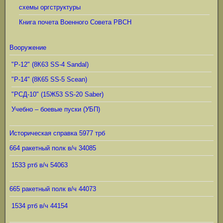
схемы оргструктуры
Книга почета Военного Совета РВСН
Вооружение
"Р-12" (8К63 SS-4 Sandal)
"Р-14" (8К65 SS-5 Scean)
"РСД-10" (15Ж53 SS-20 Saber)
Учебно – боевые пуски (УБП)
Историческая справка 5977 трб
664 ракетный полк в/ч 34085
1533 ртб в/ч 54063
665 ракетный полк в/ч 44073
1534 ртб в/ч 44154