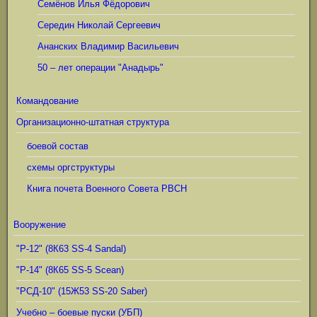
Семёнов Илья Фёдорович
Середин Николай Сергеевич
Ананских Владимир Васильевич
50 – лет операции "Анадырь"
Командование
Организационно-штатная структура
боевой состав
схемы оргструктуры
Книга почета Военного Совета РВСН
Вооружение
"Р-12" (8К63 SS-4 Sandal)
"Р-14" (8К65 SS-5 Scean)
"РСД-10" (15Ж53 SS-20 Saber)
Учебно – боевые пуски (УБП)