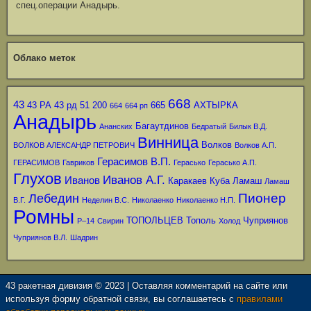
спец.операции Анадырь.
Облако меток
668
43
43 РА
43 рд
51
200
665
АХТЫРКА
664
664 рп
Анадырь
Багаутдинов
Ананских
Бедратый
Билык В.Д.
Винница
Волков
ВОЛКОВ АЛЕКСАНДР ПЕТРОВИЧ
Волков А.П.
Герасимов В.П.
ГЕРАСИМОВ
Гавриков
Герасько
Герасько А.П.
Глухов
Иванов А.Г.
Иванов
Каракаев
Куба
Ламаш
Ламаш
Пионер
Лебедин
В.Г.
Неделин В.С.
Николаенко
Николаенко Н.П.
Ромны
ТОПОЛЬЦЕВ
Тополь
Чуприянов
Р–14
Свирин
Холод
Чуприянов В.Л.
Шадрин
43 ракетная дивизия © 2023 | Оставляя комментарий на сайте или
используя форму обратной связи, вы соглашаетесь с
правилами