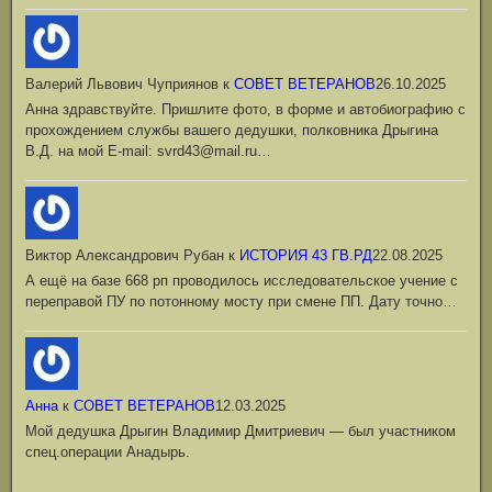
Валерий Львович Чуприянов
к
СОВЕТ ВЕТЕРАНОВ
26.10.2025
Анна здравствуйте. Пришлите фото, в форме и автобиографию с
прохождением службы вашего дедушки, полковника Дрыгина
В.Д. на мой Е-mail: svrd43@mail.ru…
Виктор Александрович Рубан
к
ИСТОРИЯ 43 ГВ.РД
22.08.2025
А ещё на базе 668 рп проводилось исследовательское учение с
переправой ПУ по потонному мосту при смене ПП. Дату точно…
Анна
к
СОВЕТ ВЕТЕРАНОВ
12.03.2025
Мой дедушка Дрыгин Владимир Дмитриевич — был участником
спец.операции Анадырь.