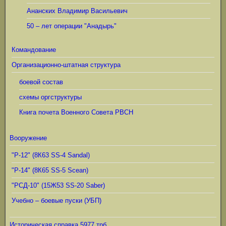
Ананских Владимир Васильевич
50 – лет операции "Анадырь"
Командование
Организационно-штатная структура
боевой состав
схемы оргструктуры
Книга почета Военного Совета РВСН
Вооружение
"Р-12" (8К63 SS-4 Sandal)
"Р-14" (8К65 SS-5 Scean)
"РСД-10" (15Ж53 SS-20 Saber)
Учебно – боевые пуски (УБП)
Историческая справка 5977 трб