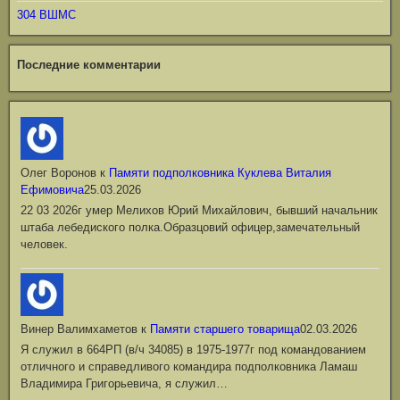
304 ВШМС
Последние комментарии
Олег Воронов
к
Памяти подполковника Куклева Виталия
Ефимовича
25.03.2026
22 03 2026г умер Мелихов Юрий Михайлович, бывший начальник
штаба лебедиского полка.Образцовий офицер,замечательный
человек.
Винер Валимхаметов
к
Памяти старшего товарища
02.03.2026
Я служил в 664РП (в/ч 34085) в 1975-1977г под командованием
отличного и справедливого командира подполковника Ламаш
Владимира Григорьевича, я служил…