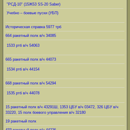
"РСД-10" (15Ж53 SS-20 Saber)
Учебно – боевые пуски (УБП)
Историческая справка 5977 трб
664 ракетный полк в/ч 34085
1533 ртб в/ч 54063
665 ракетный полк в/ч 44073
1534 ртб в/ч 44154
668 ракетный полк в/ч 54294
1535 ртб в/ч 44078
15 ракетный полк в/ч 43291Ш, 1353 ЦБУ в/ч 03472, 326 ЦБУ в/ч
33220, 15 полк боевого управления в/ч 32180
19 ракетный полк
433 ракетный полк в/ч 44226