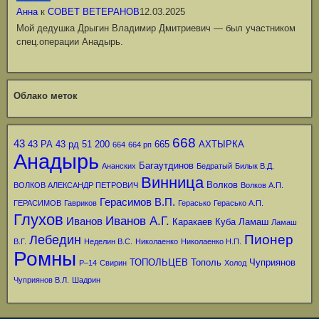
Анна
к
СОВЕТ ВЕТЕРАНОВ
12.03.2025
Мой дедушка Дрыгин Владимир Дмитриевич — был участником
спец.операции Анадырь.
Облако меток
668
43
43 РА
43 рд
51
200
665
АХТЫРКА
664
664 рп
Анадырь
Багаутдинов
Ананских
Бедратый
Билык В.Д.
Винница
Волков
ВОЛКОВ АЛЕКСАНДР ПЕТРОВИЧ
Волков А.П.
Герасимов В.П.
ГЕРАСИМОВ
Гавриков
Герасько
Герасько А.П.
Глухов
Иванов А.Г.
Иванов
Каракаев
Куба
Ламаш
Ламаш
Пионер
Лебедин
В.Г.
Неделин В.С.
Николаенко
Николаенко Н.П.
Ромны
ТОПОЛЬЦЕВ
Тополь
Чуприянов
Р–14
Свирин
Холод
Чуприянов В.Л.
Шадрин