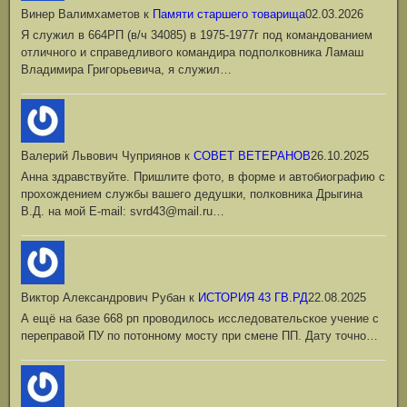
Винер Валимхаметов
к
Памяти старшего товарища
02.03.2026
Я служил в 664РП (в/ч 34085) в 1975-1977г под командованием
отличного и справедливого командира подполковника Ламаш
Владимира Григорьевича, я служил…
Валерий Львович Чуприянов
к
СОВЕТ ВЕТЕРАНОВ
26.10.2025
Анна здравствуйте. Пришлите фото, в форме и автобиографию с
прохождением службы вашего дедушки, полковника Дрыгина
В.Д. на мой Е-mail: svrd43@mail.ru…
Виктор Александрович Рубан
к
ИСТОРИЯ 43 ГВ.РД
22.08.2025
А ещё на базе 668 рп проводилось исследовательское учение с
переправой ПУ по потонному мосту при смене ПП. Дату точно…