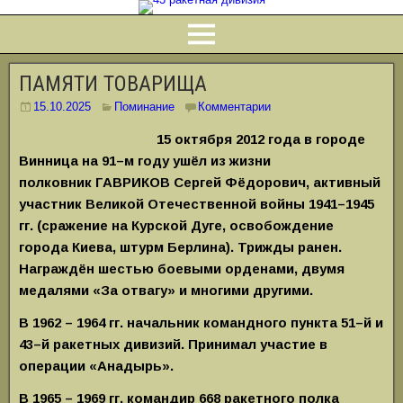
ПАМЯТИ ТОВАРИЩА
15.10.2025
Поминание
Комментарии
15 октября 2012 года в городе
Винница на 91–м году ушёл из жизни
полковник
ГАВРИКОВ Сергей Фёдорович,
активный
участник Великой Отечественной войны 1941–1945
гг. (сражение на Курской Дуге,
освобождение
города Киева, штурм Берлина).
Трижды ранен.
Награждён шестью боевыми орденами, двумя
медалями «За отвагу» и многими другими.
В 1962 – 1964 гг. начальник командного пункта 51–й и
43–й ракетных дивизий. Принимал участие в
операции «Анадырь».
В 1965 – 1969 гг. командир 668 ракетного полка