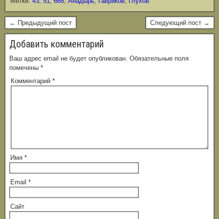
Метки:
43
,
51
,
668
,
Анадырь
,
Гавриков
,
Глухов
← Предыдущий пост
Следующий пост →
Добавить комментарий
Ваш адрес email не будет опубликован.
Обязательные поля
помечены
*
Комментарий
*
Имя
*
Email
*
Сайт