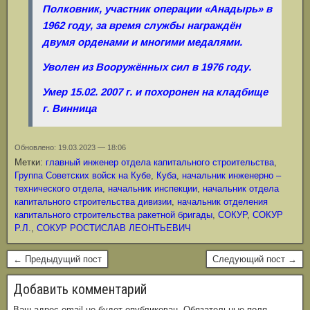
Полковник, участник операции «Анадырь» в
1962 году, за время службы награждён
двумя орденами и многими медалями.
Уволен из Вооружённых сил в 1976 году.
Умер 15.02. 2007 г. и похоронен на кладбище
г. Винница
Обновлено: 19.03.2023 — 18:06
Метки:
главный инженер отдела капитального строительства
,
Группа Советских войск на Кубе
,
Куба
,
начальник инженерно –
технического отдела
,
начальник инспекции
,
начальник отдела
капитального строительства дивизии
,
начальник отделения
капитального строительства ракетной бригады
,
СОКУР
,
СОКУР
Р.Л.
,
СОКУР РОСТИСЛАВ ЛЕОНТЬЕВИЧ
← Предыдущий пост
Следующий пост →
Добавить комментарий
Ваш адрес email не будет опубликован.
Обязательные поля