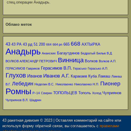
спец.операции Анадырь.
Облако меток
668
43
43 РА
43 рд
51
200
665
АХТЫРКА
664
664 рп
Анадырь
Багаутдинов
Ананских
Бедратый
Билык В.Д.
Винница
Волков
ВОЛКОВ АЛЕКСАНДР ПЕТРОВИЧ
Волков А.П.
Герасимов В.П.
ГЕРАСИМОВ
Гавриков
Герасько
Герасько А.П.
Глухов
Иванов А.Г.
Иванов
Каракаев
Куба
Ламаш
Ламаш
Пионер
Лебедин
В.Г.
Неделин В.С.
Николаенко
Николаенко Н.П.
Ромны
ТОПОЛЬЦЕВ
Тополь
Чуприянов
Р–14
Свирин
Холод
Чуприянов В.Л.
Шадрин
43 ракетная дивизия © 2023 | Оставляя комментарий на сайте или
используя форму обратной связи, вы соглашаетесь с
правилами