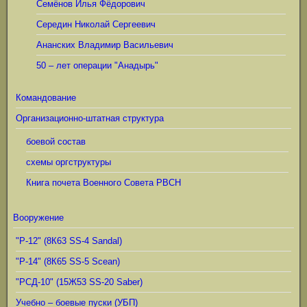
Семёнов Илья Фёдорович
Середин Николай Сергеевич
Ананских Владимир Васильевич
50 – лет операции "Анадырь"
Командование
Организационно-штатная структура
боевой состав
схемы оргструктуры
Книга почета Военного Совета РВСН
Вооружение
"Р-12" (8К63 SS-4 Sandal)
"Р-14" (8К65 SS-5 Scean)
"РСД-10" (15Ж53 SS-20 Saber)
Учебно – боевые пуски (УБП)