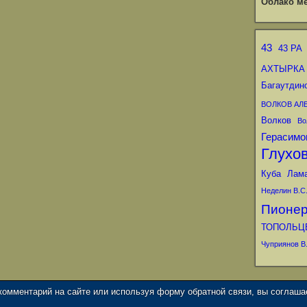
Облако ме
43
43 РА
АХТЫРКА
Багаутдин
ВОЛКОВ АЛ
Волков
Во
Герасимо
Глухо
Куба
Лам
Неделин В.С
Пионе
ТОПОЛЬЦ
Чуприянов В.
 комментарий на сайте или используя форму обратной связи, вы соглаш