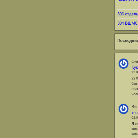
306 отдел
304 ВШМС
Последни
Оле
Ку
25.
22 
быв
пол
чел
Ви
то
02.
Я с
ком
ком