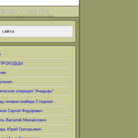
ТЕРАНОВ
КОНТАКТЫ
 сайта
и
ПРОХОДЦЫ
ние
вления
ическая операция "Анадырь"
ад генерал-майора Стаценко
иков Сергей Федорович
ель Василий Михайлович
арь Юрий Григорьевич