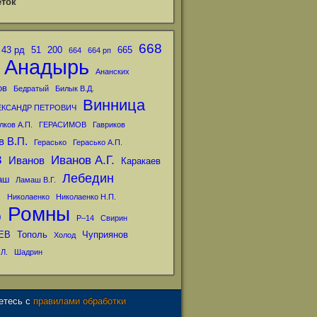
ток
668
43 рд
51
200
665
664
664 рп
Анадырь
Ананских
ов
Бедратый
Билык В.Д.
Винница
ЕКСАНДР ПЕТРОВИЧ
лков А.П.
ГЕРАСИМОВ
Гавриков
в В.П.
Герасько
Герасько А.П.
в
Иванов А.Г.
Иванов
Каракаев
Лебедин
аш
Ламаш В.Г.
.
Николаенко
Николаенко Н.П.
Ромны
р
Р–14
Свирин
ЕВ
Тополь
Чуприянов
Холод
Л.
Шадрин
аетесь с
правилами обработки