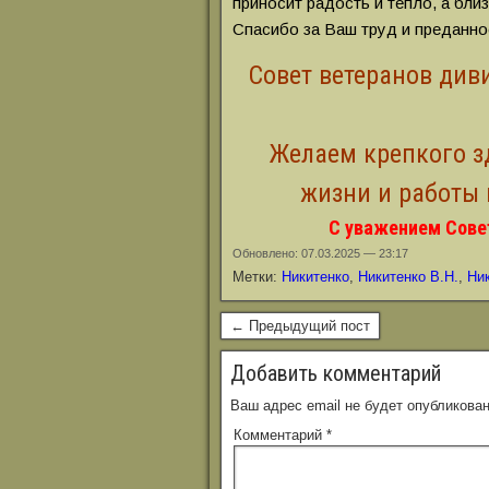
приносит радость и тепло, а бли
Спасибо за Ваш труд и преданно
Совет ветеранов див
Желаем крепкого з
жизни и работы 
С уважением Совет
Обновлено: 07.03.2025 — 23:17
Метки:
Никитенко
,
Никитенко В.Н.
,
Ни
← Предыдущий пост
Добавить комментарий
Ваш адрес email не будет опубликован
Комментарий
*