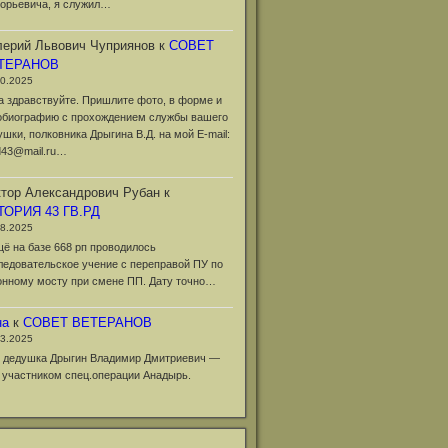
горьевича, я служил…
ерий Львович Чуприянов
к
СОВЕТ
ТЕРАНОВ
10.2025
а здравствуйте. Пришлите фото, в форме и
обиографию с прохождением службы вашего
ушки, полковника Дрыгина В.Д. на мой Е-mail:
d43@mail.ru…
тор Александрович Рубан
к
ТОРИЯ 43 ГВ.РД
08.2025
щё на базе 668 рп проводилось
ледовательское учение с переправой ПУ по
онному мосту при смене ПП. Дату точно…
на
к
СОВЕТ ВЕТЕРАНОВ
03.2025
 дедушка Дрыгин Владимир Дмитриевич —
 участником спец.операции Анадырь.