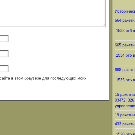
Историческ
664 ракетн
1533 ртб в
665 ракетн
1534 ртб в
668 ракетн
с сайта в этом браузере для последующих моих
1535 ртб в
15 ракетны
03472, 326
управления
19 ракетны
433 ракетн
1520 ртб в