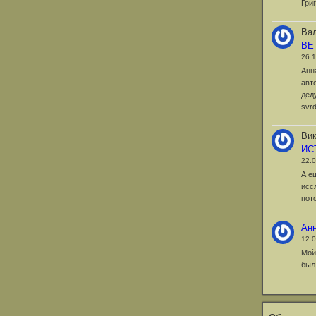
Гри
Вал
ВЕ
26.
Анн
авт
дед
svr
Вик
ИС
22.
А е
исс
пот
Ан
12.
Мой
был