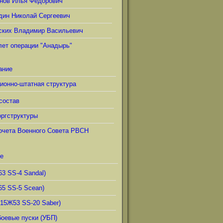
нов Илья Фёдорович
дин Николай Сергеевич
ских Владимир Васильевич
лет операции "Анадырь"
ание
ионно-штатная структура
состав
ргструктуры
очета Военного Совета РВСН
е
63 SS-4 Sandal)
65 SS-5 Scean)
(15Ж53 SS-20 Saber)
боевые пуски (УБП)