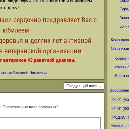
зкие люди окружают Вас заботой и вниманием.
Семё
сть делу!
Сере
Анан
изии сердечно поздравляет Вас с
50 – 
юбилеем!
доровья и долгих лет активной
Командов
Организац
в ветеранской организации!
боевой 
 ветеранов 43 ракетной дивизии.
схемы о
китенко Василий Никитович
Книга п
Следующий пост →
Вооружени
"Р-12" (8К
.
Обязательные поля помечены
*
"Р-14" (8К
"РСД-10" 
Учебно – 