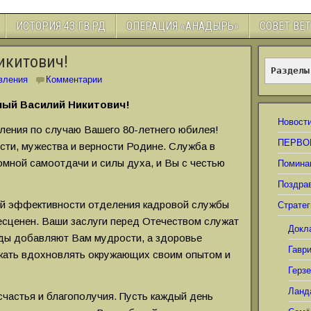
ИСТОРИЯ 43 ГВ.РД
ОПЕРАЦИЯ «АНАДЫРЬ»
СОВЕТ ВЕ
икитович!
Разделы
вления
Комментарии
ый Василий Никитович!
Новост
ления по случаю Вашего 80-летнего юбилея!
ПЕРВО
сти, мужества и верности Родине. Служба в
мной самоотдачи и силы духа, и Вы с честью
Помина
Поздра
ой эффективности отделения кадровой службы
Стратег
есценен. Ваши заслуги перед Отечеством служат
Докл
оды добавляют Вам мудрости, а здоровье
Гавр
лжать вдохновлять окружающих своим опытом и
Герз
Ланд
счастья и благополучия. Пусть каждый день