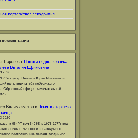
ьная вертолётная эскадрилья
е комментарии
г Воронов
к
Памяти подполковника
клева Виталия Ефимовича
03.2026
03 2026г умер Мелихов Юрий Михайлович,
ший начальник штаба лебедиского
ка.Образцовий офицер,замечательный
овек.
нер Валимхаметов
к
Памяти старшего
варища
03.2026
лужил в 664РП (в/ч 34085) в 1975-1977г под
андованием отличного и справедливого
андира подполковника Ламаш Владимира