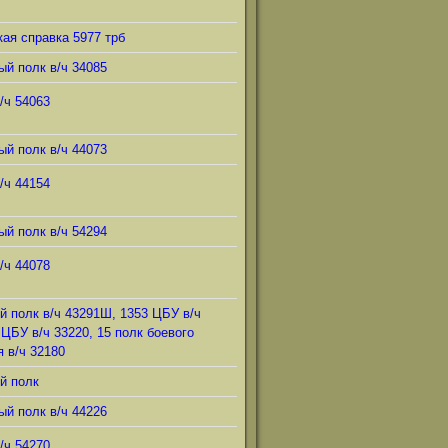
ая справка 5977 трб
ый полк в/ч 34085
/ч 54063
ый полк в/ч 44073
/ч 44154
ый полк в/ч 54294
/ч 44078
й полк в/ч 43291Ш, 1353 ЦБУ в/ч
 ЦБУ в/ч 33220, 15 полк боевого
 в/ч 32180
й полк
ый полк в/ч 44226
/ч 54270