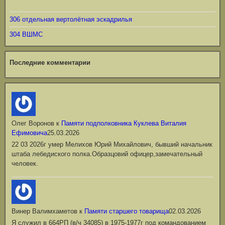
306 отдельная вертолётная эскадрилья
304 ВШМС
Последние комментарии
Олег Воронов
к
Памяти подполковника Куклева Виталия
Ефимовича
25.03.2026
22 03 2026г умер Мелихов Юрий Михайлович, бывший начальник
штаба лебедиского полка.Образцовий офицер,замечательный
человек.
Винер Валимхаметов
к
Памяти старшего товарища
02.03.2026
Я служил в 664РП (в/ч 34085) в 1975-1977г под командованием