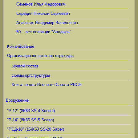
Семёнов Илья Фёдорович
Середин Николай Сергеевич
Ананских Владимир Васильевич
50 – лет операции "Анадырь"
Командование
Организационно-штатная структура
боевой состав
схемы оргструктуры
Книга почета Военного Совета РВСН
Вооружение
"Р-12" (8К63 SS-4 Sandal)
"Р-14" (8К65 SS-5 Scean)
"РСД-10" (15Ж53 SS-20 Saber)