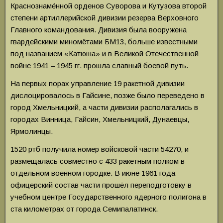
Краснознамённой орденов Суворова и Кутузова второй
степени артиллерийской дивизии резерва Верховного
Главного командования. Дивизия была вооружена
гвардейскими миномётами БМ13, больше известными
под названием «Катюша» и в Великой Отечественной
войне 1941 – 1945 гг. прошла славный боевой путь.
На первых порах управление 19 ракетной дивизии
дислоцировалось в Гайсине, позже было переведено в
город Хмельницкий, а части дивизии располагались в
городах Винница, Гайсин, Хмельницкий, Дунаевцы,
Ярмолинцы.
1520 ртб получила номер войсковой части 54270, и
размещалась совместно с 433 ракетным полком в
отдельном военном городке. В июне 1961 года
офицерский состав части прошёл переподготовку в
учебном центре Государственного ядерного полигона в
ста километрах от города Семипалатинск.