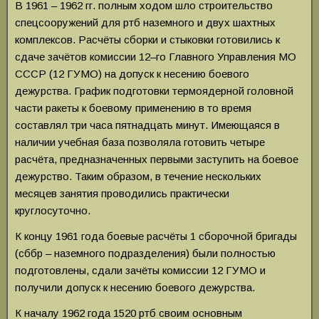
В 1961 – 1962 гг. полным ходом шло строительство
спецсооружений для ртб наземного и двух шахтных
комплексов. Расчёты сборки и стыковки готовились к
сдаче зачётов комиссии 12–го Главного Управления МО
СССР (12 ГУМО) на допуск к несению боевого
дежурства. График подготовки термоядерной головной
части ракеты к боевому применению в то время
составлял три часа пятнадцать минут. Имеющаяся в
наличии учебная база позволяла готовить четыре
расчёта, предназначенных первыми заступить на боевое
дежурство. Таким образом, в течение нескольких
месяцев занятия проводились практически
круглосуточно.
К концу 1961 года боевые расчёты 1 сборочной бригады
(сббр – наземного подразделения) были полностью
подготовлены, сдали зачёты комиссии 12 ГУМО и
получили допуск к несению боевого дежурства.
К началу 1962 года 1520 ртб своим основным