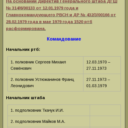
На основании Директив Генерального штаба ДГШ
№ 314/6/00133 от 12.01.1979 года и
Главнокомандующего РВСН и ДР № 432/3/00166 от
28.02.1979 года в мае 1979 года 1520 ртб
расформирована.
Командование
Начальник ртб:
1. полковник Сергеев Михаил
12.03.1970 –
Семёнович
27.11.1973
2. полковник Устюжанинов Франц
27.11.1973 –
Леонидович
01.03.1979
Начальник штаба
1. подполковник Ткачук И.И.
2. подполковник Майков М.А.