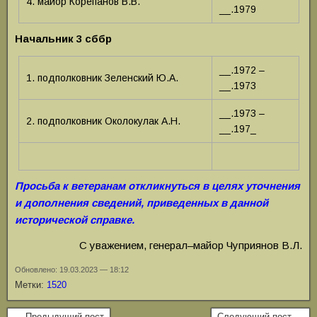
4. майор Корепанов В.В.
__.1979
Начальник 3 сббр
__.1972 –
1. подполковник Зеленский Ю.А.
__.1973
__.1973 –
2. подполковник Околокулак А.Н.
__.197_
Просьба к ветеранам откликнуться в целях уточнения
и дополнения сведений, приведенных в данной
исторической справке.
С уважением, генерал–майор Чуприянов В.Л.
Обновлено: 19.03.2023 — 18:12
Метки:
1520
← Предыдущий пост
Следующий пост →