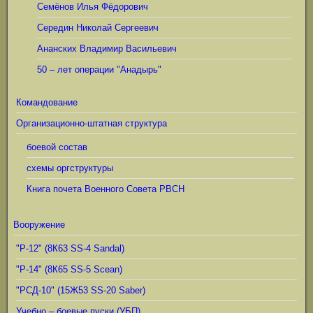
Семёнов Илья Фёдорович
Середин Николай Сергеевич
Ананских Владимир Васильевич
50 – лет операции "Анадырь"
Командование
Организационно-штатная структура
боевой состав
схемы оргструктуры
Книга почета Военного Совета РВСН
Вооружение
"Р-12" (8К63 SS-4 Sandal)
"Р-14" (8К65 SS-5 Scean)
"РСД-10" (15Ж53 SS-20 Saber)
Учебно – боевые пуски (УБП)