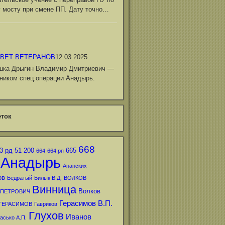
 мосту при смене ПП. Дату точно…
ВЕТ ВЕТЕРАНОВ
12.03.2025
шка Дрыгин Владимир Дмитриевич —
ником спец.операции Анадырь.
ток
668
3 рд
51
200
665
664
664 рп
Анадырь
Ананских
ов
Бедратый
Билык В.Д.
ВОЛКОВ
Винница
Волков
 ПЕТРОВИЧ
Герасимов В.П.
ГЕРАСИМОВ
Гавриков
Глухов
Иванов
асько А.П.