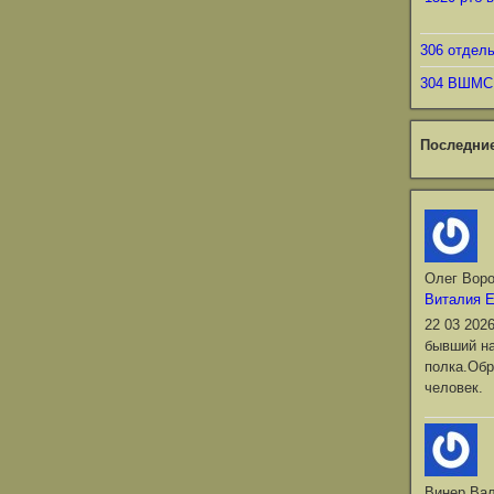
306 отдел
304 ВШМС
Последни
Олег Вор
Виталия 
22 03 202
бывший на
полка.Обр
человек.
Винер Ва