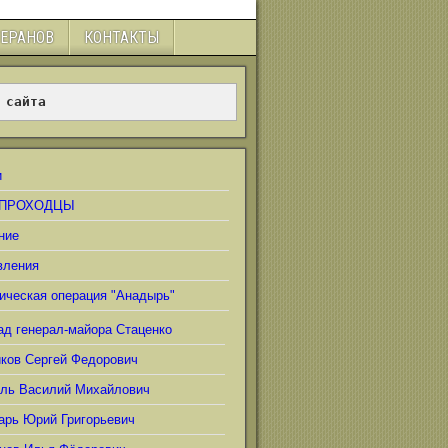
ТЕРАНОВ
КОНТАКТЫ
 сайта
и
ПРОХОДЦЫ
ние
вления
ическая операция "Анадырь"
ад генерал-майора Стаценко
иков Сергей Федорович
ель Василий Михайлович
арь Юрий Григорьевич