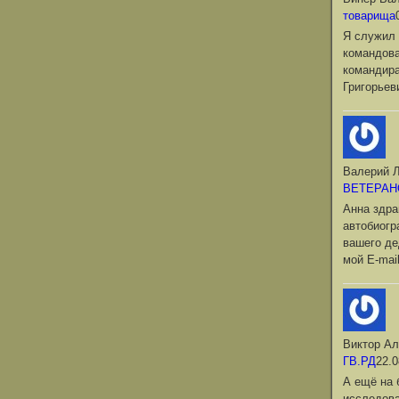
товарища
Я служил 
командова
командир
Григорьев
Валерий Л
ВЕТЕРАН
Анна здра
автобиог
вашего де
мой Е-mai
Виктор Ал
ГВ.РД
22.0
А ещё на 
исследова