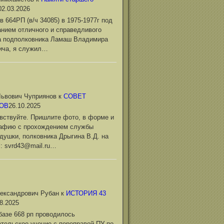
02.03.2026
в 664РП (в/ч 34085) в 1975-1977г под
нием отличного и справедливого
а подполковника Ламаш Владимира
ича, я служил…
ьвович Чуприянов
к
СОВЕТ
ОВ
26.10.2025
вствуйте. Пришлите фото, в форме и
рафию с прохождением службы
душки, полковника Дрыгина В.Д. на
l: svrd43@mail.ru…
ександрович Рубан
к
ИСТОРИЯ 43
8.2025
базе 668 рп проводилось
тельское учение с переправой ПУ по