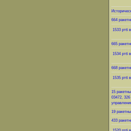
Историческ
664 ракетн
1533 ртб в
665 ракетн
1534 ртб в
668 ракетн
1535 ртб в
15 ракетны
03472, 326
управления
19 ракетны
433 ракетн
1520 ртб в