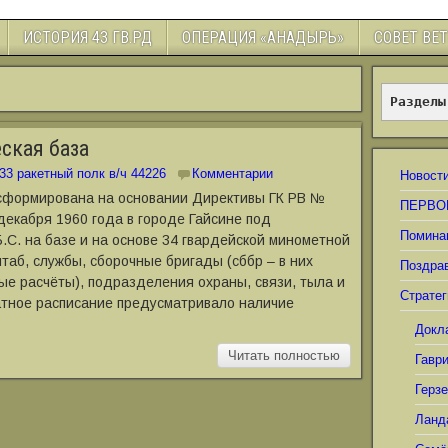
ИСТОРИЯ 43 ГВ.РД
ОПЕРАЦИЯ «АНАДЫРЬ»
СОВЕТ ВЕ
Разделы
ская база
33 ракетный полк в/ч 44226
Комментарии
Новост
 сформирована на основании Директивы ГК РВ №
ПЕРВО
 декабря 1960 года в городе Гайсине под
Помина
.С. на базе и на основе 34 гвардейской минометной
таб, службы, сборочные бригады (сббр – в них
Поздра
ые расчёты), подразделения охраны, связи, тыла и
Стратег
татное расписание предусматривало наличие
Докл
Читать полностью
Гавр
Герз
Ланд