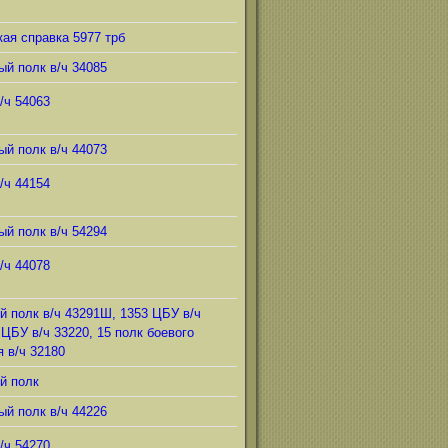
ая справка 5977 трб
ый полк в/ч 34085
/ч 54063
ый полк в/ч 44073
/ч 44154
ый полк в/ч 54294
/ч 44078
й полк в/ч 43291Ш, 1353 ЦБУ в/ч
 ЦБУ в/ч 33220, 15 полк боевого
 в/ч 32180
й полк
ый полк в/ч 44226
/ч 54270