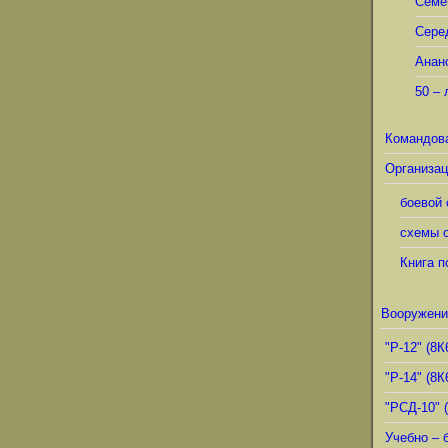
Семё
Сере
Анан
50 – 
Командов
Организац
боевой 
схемы о
Книга п
Вооружени
"Р-12" (8К
"Р-14" (8К
"РСД-10" 
Учебно – 