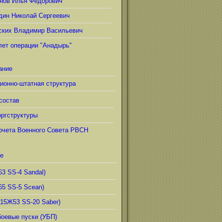
нов Илья Фёдорович
дин Николай Сергеевич
ских Владимир Васильевич
лет операции "Анадырь"
ание
ионно-штатная структура
состав
ргструктуры
очета Военного Совета РВСН
е
63 SS-4 Sandal)
65 SS-5 Scean)
(15Ж53 SS-20 Saber)
боевые пуски (УБП)