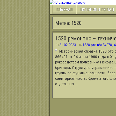
ГЛАВНАЯ
ИСТОРИЯ 4 ГВ.ПАД
Метка:
1520
1520 ремонтно – техниче
21.02.2023
1520 ртб в/ч 54270
,
4
Историческая справка 1520 ртб
866421 от 04 июня 1960 года к 01
руководством полковника Нехода Б
бригады. Структура: управление, ш
группы по функциональности, боев
санитарная часть. Кроме этого ш
отдельных …