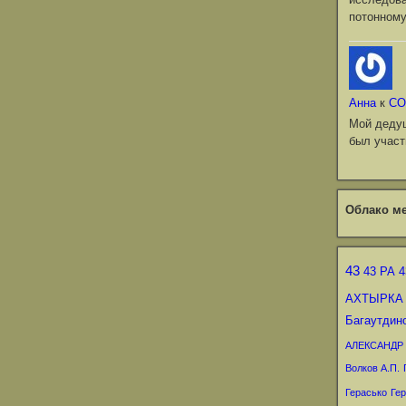
потонному
Анна
к
СО
Мой деду
был участ
Облако ме
43
43 РА
4
АХТЫРКА
Багаутдин
АЛЕКСАНДР
Волков А.П.
Герасько
Гер