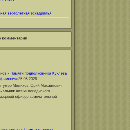
ьная вертолётная эскадрилья
е комментарии
онов
к
Памяти подполковника Куклева
Ефимовича
25.03.2026
6г умер Мелихов Юрий Михайлович,
чальник штаба лебедиского
азцовий офицер,замечательный
лимхаметов
к
Памяти старшего