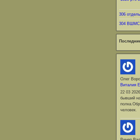
306 отдел
304 ВШМС
Последни
Олег Вор
Виталия 
22 03 202
бывший на
полка.Обр
человек.
Винер Ва