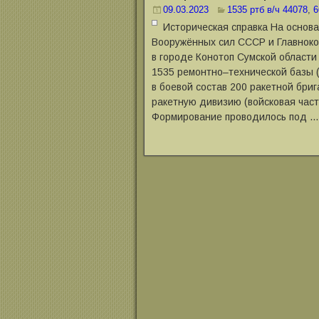
09.03.2023
1535 ртб в/ч 44078
,
6
Историческая справка На основ
Вооружённых сил СССР и Главнок
в городе Конотоп Сумской област
1535 ремонтно‒технической базы 
в боевой состав 200 ракетной бри
ракетную дивизию (войсковая част
Формирование проводилось под …