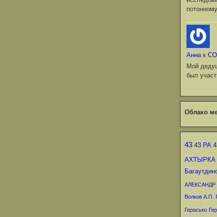
потонному
Анна
к
СО
Мой деду
был участ
Облако ме
43
43 РА
4
АХТЫРКА
Багаутдин
АЛЕКСАНДР
Волков А.П.
Герасько
Гер