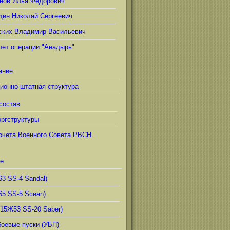
нов Илья Фёдорович
дин Николай Сергеевич
ских Владимир Васильевич
лет операции "Анадырь"
ание
ионно-штатная структура
состав
ргструктуры
очета Военного Совета РВСН
е
63 SS-4 Sandal)
65 SS-5 Scean)
(15Ж53 SS-20 Saber)
боевые пуски (УБП)