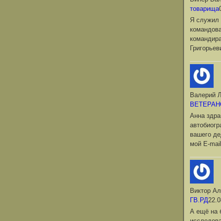
товарища
Я служил 
командова
командир
Григорьев
Валерий Л
ВЕТЕРАН
Анна здра
автобиог
вашего де
мой Е-mai
Виктор Ал
ГВ.РД
22.0
А ещё на 
исследова