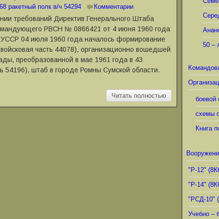
Семё
68 ракетный полк в/ч 54294
Комментарии
Сере
ании требований Директив Генерального Штаба
омандующего РВСН № 0866421 от 4 июня 1960 года
Анан
и УССР 04 июля 1960 года началось формирование
50 – 
(войсковая часть 44078), организационно вошедшей
гады, преобразованной в мае 1961 года в 43
Командов
ь 54196), штаб в городе Ромны Сумской области.
Организац
Читать полностью
боевой 
схемы о
Книга п
Вооружени
"Р-12" (8К
"Р-14" (8К
"РСД-10" 
Учебно – 