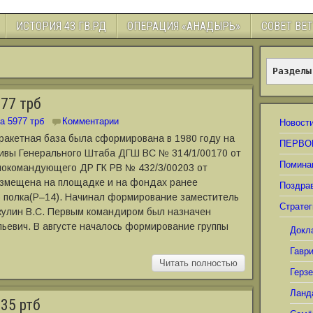
ИСТОРИЯ 43 ГВ.РД
ОПЕРАЦИЯ «АНАДЫРЬ»
СОВЕТ ВЕ
Разделы
77 трб
а 5977 трб
Комментарии
Новост
 ракетная база была сформирована в 1980 году на
ПЕРВО
ивы Генерального Штаба ДГШ ВС № 314/1/00170 от
Помина
внокомандующего ДР ГК РВ № 432/3/00203 от
размещена на площадке и на фондах ранее
Поздра
о полка(Р–14). Начинал формирование заместитель
Стратег
кулин В.С. Первым командиром был назначен
ьевич. В августе началось формирование группы
Докл
Гавр
Читать полностью
Герз
Ланд
35 ртб