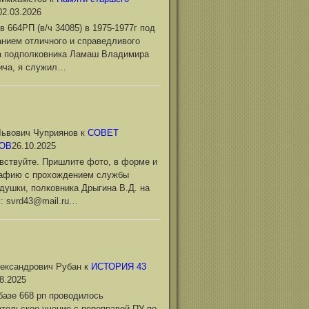
02.03.2026
в 664РП (в/ч 34085) в 1975-1977г под
нием отличного и справедливого
а подполковника Ламаш Владимира
ича, я служил…
ьвович Чуприянов
к
СОВЕТ
ОВ
26.10.2025
вствуйте. Пришлите фото, в форме и
рафию с прохождением службы
душки, полковника Дрыгина В.Д. на
l: svrd43@mail.ru…
ександрович Рубан
к
ИСТОРИЯ 43
8.2025
базе 668 рп проводилось
тельское учение с переправой ПУ по