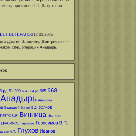
 мосту при смене ПП. Дату точно…
ВЕТ ВЕТЕРАНОВ
12.03.2025
шка Дрыгин Владимир Дмитриевич —
ником спец.операции Анадырь.
ток
668
3 рд
51
200
665
664
664 рп
Анадырь
Ананских
ов
Бедратый
Билык В.Д.
ВОЛКОВ
Винница
Волков
 ПЕТРОВИЧ
Герасимов В.П.
ГЕРАСИМОВ
Гавриков
Глухов
Иванов
асько А.П.