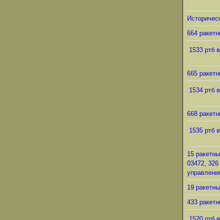
Историческ
664 ракетн
1533 ртб в
665 ракетн
1534 ртб в
668 ракетн
1535 ртб в
15 ракетны
03472, 326
управления
19 ракетны
433 ракетн
1520 ртб в