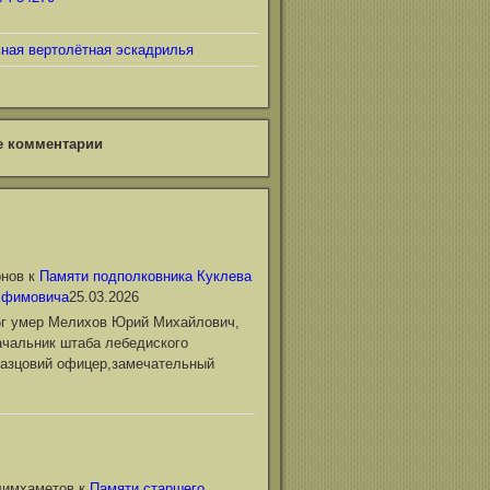
ьная вертолётная эскадрилья
е комментарии
онов
к
Памяти подполковника Куклева
Ефимовича
25.03.2026
6г умер Мелихов Юрий Михайлович,
чальник штаба лебедиского
азцовий офицер,замечательный
лимхаметов
к
Памяти старшего