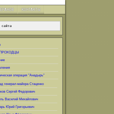
ТЕРАНОВ
КОНТАКТЫ
 сайта
и
ПРОХОДЦЫ
ние
вления
ическая операция "Анадырь"
ад генерал-майора Стаценко
иков Сергей Федорович
ель Василий Михайлович
арь Юрий Григорьевич