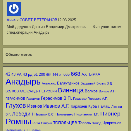
Анна
к
СОВЕТ ВЕТЕРАНОВ
12.03.2025
Мой дедушка Дрыгин Владимир Дмитриевич — был участником
спец.операции Анадырь.
Облако меток
668
43
43 РА
43 рд
51
200
665
АХТЫРКА
664
664 рп
Анадырь
Багаутдинов
Ананских
Бедратый
Билык В.Д.
Винница
Волков
ВОЛКОВ АЛЕКСАНДР ПЕТРОВИЧ
Волков А.П.
Герасимов В.П.
ГЕРАСИМОВ
Гавриков
Герасько
Герасько А.П.
Глухов
Иванов А.Г.
Иванов
Каракаев
Куба
Ламаш
Ламаш
Пионер
Лебедин
В.Г.
Неделин В.С.
Николаенко
Николаенко Н.П.
Ромны
ТОПОЛЬЦЕВ
Тополь
Чуприянов
Р–14
Свирин
Холод
Чуприянов В.Л.
Шадрин