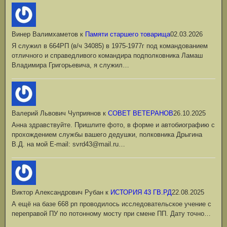
Винер Валимхаметов
к
Памяти старшего товарища
02.03.2026
Я служил в 664РП (в/ч 34085) в 1975-1977г под командованием
отличного и справедливого командира подполковника Ламаш
Владимира Григорьевича, я служил…
Валерий Львович Чуприянов
к
СОВЕТ ВЕТЕРАНОВ
26.10.2025
Анна здравствуйте. Пришлите фото, в форме и автобиографию с
прохождением службы вашего дедушки, полковника Дрыгина
В.Д. на мой Е-mail: svrd43@mail.ru…
Виктор Александрович Рубан
к
ИСТОРИЯ 43 ГВ.РД
22.08.2025
А ещё на базе 668 рп проводилось исследовательское учение с
переправой ПУ по потонному мосту при смене ПП. Дату точно…