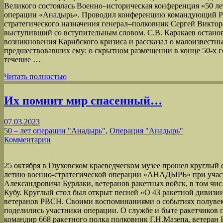
Великого состоялась Военно–историческая конференция «50 ле
операции «Анадырь». Проводил конференцию командующий Р
стратегического назначения генерал–полковник Сергей Виктор
выступивший со вступительным словом. С.В. Каракаев остано
возникновения Карибского кризиса и рассказал о малоизвестн
предшествовавших ему: о скрытном размещении в конце 50-х г
течение …
Читать полностью
Их помнит мир спасенный…
07.03.2023
50 – лет операции "Анадырь"
,
Операция "Анадырь"
Комментарии
25 октября в Глуховском краеведческом музее прошел круглый 
летию военно-стратегической операции «АНАДЫРЬ» при учас
Александровича Бурлаки, ветеранов ракетных войск, в том чис
Кубу. Круглый стол был открыт песней «О 43 ракетной дивизи
ветеранов РВСН. Своими воспоминаниями о событиях полувек
поделились участники операции. О службе и быте ракетчиков 
командир 668 ракетного полка полковник Г.Н.Мазепа, ветера