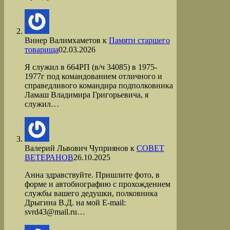
Винер Валимхаметов
к
Памяти старшего
товарища
02.03.2026
Я служил в 664РП (в/ч 34085) в 1975-
1977г под командованием отличного и
справедливого командира подполковника
Ламаш Владимира Григорьевича, я
служил…
Валерий Львович Чуприянов
к
СОВЕТ
ВЕТЕРАНОВ
26.10.2025
Анна здравствуйте. Пришлите фото, в
форме и автобиографию с прохождением
службы вашего дедушки, полковника
Дрыгина В.Д. на мой Е-mail:
svrd43@mail.ru…