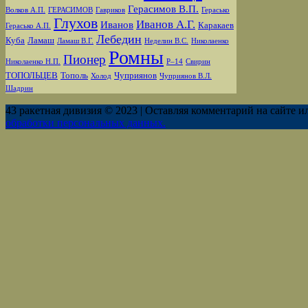
Герасимов В.П.
Волков А.П.
ГЕРАСИМОВ
Гавриков
Герасько
Глухов
Иванов А.Г.
Иванов
Каракаев
Герасько А.П.
Лебедин
Куба
Ламаш
Ламаш В.Г.
Неделин В.С.
Николаенко
Ромны
Пионер
Николаенко Н.П.
Р–14
Свирин
ТОПОЛЬЦЕВ
Тополь
Чуприянов
Холод
Чуприянов В.Л.
Шадрин
43 ракетная дивизия © 2023 | Оставляя комментарий на сайте и
обработки персональных данных.