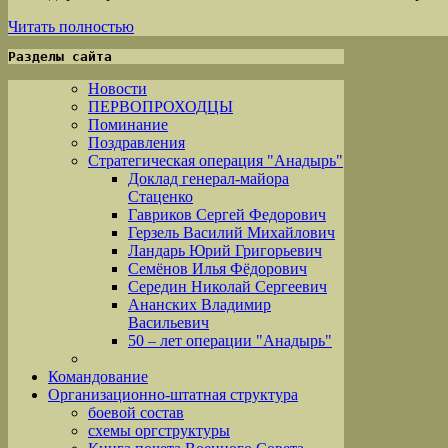
Читать полностью
Разделы сайта
Новости
ПЕРВОПРОХОДЦЫ
Поминание
Поздравления
Стратегическая операция "Анадырь"
Доклад генерал-майора
Стаценко
Гавриков Сергей Федорович
Герзель Василий Михайлович
Ландарь Юрий Григорьевич
Семёнов Илья Фёдорович
Середин Николай Сергеевич
Ананских Владимир
Васильевич
50 – лет операции "Анадырь"
Командование
Организационно-штатная структура
боевой состав
схемы оргструктуры