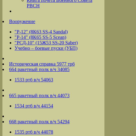
Книга почета Военного Совета
РВСН
Вооружение
"Р-12" (8К63 SS-4 Sandal)
"Р-14" (8К65 SS-5 Scean)
"РСД-10" (15Ж53 SS-20 Saber)
Учебно – боевые пуски (УБП)
Историческая справка 5977 трб
664 ракетный полк в/ч 34085
1533 ртб в/ч 54063
665 ракетный полк в/ч 44073
1534 ртб в/ч 44154
668 ракетный полк в/ч 54294
1535 ртб в/ч 44078