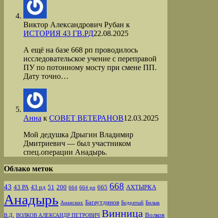
Виктор Александрович Рубан
к
ИСТОРИЯ 43 ГВ.РД
22.08.2025
А ещё на базе 668 рп проводилось
исследовательское учение с переправой
ПУ по потонному мосту при смене ПП.
Дату точно…
Анна
к
СОВЕТ ВЕТЕРАНОВ
12.03.2025
Мой дедушка Дрыгин Владимир
Дмитриевич — был участником
спец.операции Анадырь.
Облако меток
668
43
43 РА
43 рд
51
200
665
АХТЫРКА
664
664 рп
Анадырь
Багаутдинов
Ананских
Бедратый
Билык
Винница
Волков
В.Д.
ВОЛКОВ АЛЕКСАНДР ПЕТРОВИЧ