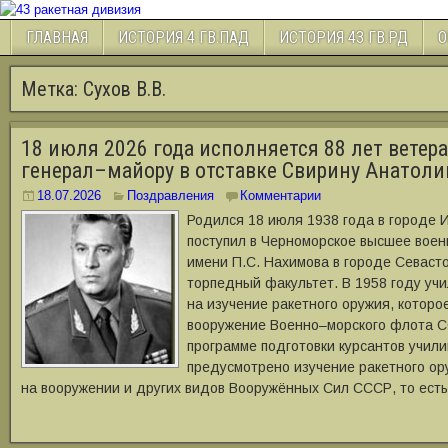
ГЛАВНАЯ
ИСТОРИЯ 4 ГВ.ПАД
ИСТОРИЯ 43 ГВ.РД
О
Метка:
Сухов В.В.
18 июля 2026 года исполняется 88 лет ветер
генерал–майору в отставке Свирину Анатол
18.07.2026
Поздравления
Комментарии
Родился 18 июля 1938 года в городе И
поступил в Черноморское высшее вое
имени П.С. Нахимова в городе Севаст
торпедный факультет. В 1958 году у
на изучение ракетного оружия, которо
вооружение Военно–морского флота С
программе подготовки курсантов учил
предусмотрено изучение ракетного ор
на вооружении и других видов Вооружённых Сил СССР, то ест