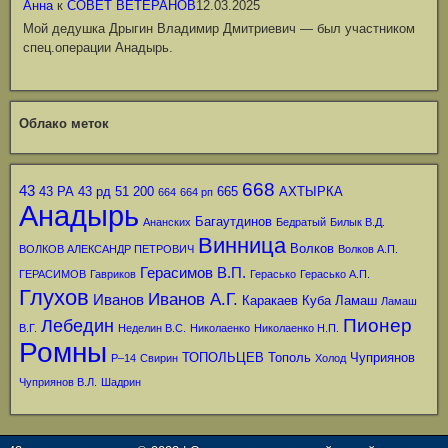
Анна
к
СОВЕТ ВЕТЕРАНОВ
12.03.2025
Мой дедушка Дрыгин Владимир Дмитриевич — был участником
спец.операции Анадырь.
Облако меток
668
43
43 РА
43 рд
51
200
665
АХТЫРКА
664
664 рп
Анадырь
Багаутдинов
Ананских
Бедратый
Билык В.Д.
Винница
Волков
ВОЛКОВ АЛЕКСАНДР ПЕТРОВИЧ
Волков А.П.
Герасимов В.П.
ГЕРАСИМОВ
Гавриков
Герасько
Герасько А.П.
Глухов
Иванов А.Г.
Иванов
Каракаев
Куба
Ламаш
Ламаш
Пионер
Лебедин
В.Г.
Неделин В.С.
Николаенко
Николаенко Н.П.
Ромны
ТОПОЛЬЦЕВ
Тополь
Чуприянов
Р–14
Свирин
Холод
Чуприянов В.Л.
Шадрин