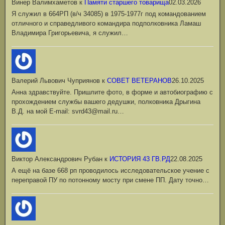
Винер Валимхаметов
к
Памяти старшего товарища
02.03.2026
Я служил в 664РП (в/ч 34085) в 1975-1977г под командованием
отличного и справедливого командира подполковника Ламаш
Владимира Григорьевича, я служил…
Валерий Львович Чуприянов
к
СОВЕТ ВЕТЕРАНОВ
26.10.2025
Анна здравствуйте. Пришлите фото, в форме и автобиографию с
прохождением службы вашего дедушки, полковника Дрыгина
В.Д. на мой Е-mail: svrd43@mail.ru…
Виктор Александрович Рубан
к
ИСТОРИЯ 43 ГВ.РД
22.08.2025
А ещё на базе 668 рп проводилось исследовательское учение с
переправой ПУ по потонному мосту при смене ПП. Дату точно…