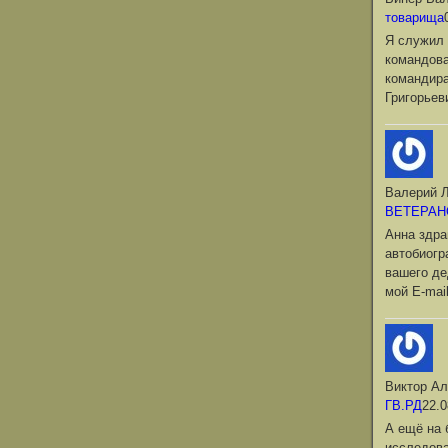
товарища
Я служил 
командова
командир
Григорьев
Валерий Л
ВЕТЕРАН
Анна здра
автобиог
вашего де
мой Е-mai
Виктор Ал
ГВ.РД
22.0
А ещё на 
исследова