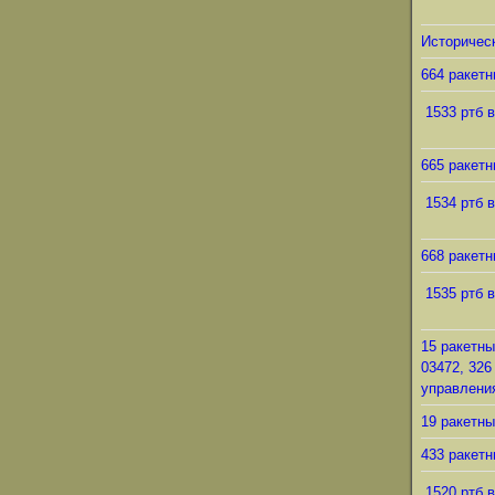
Историческ
664 ракетн
1533 ртб в
665 ракетн
1534 ртб в
668 ракетн
1535 ртб в
15 ракетны
03472, 326
управления
19 ракетны
433 ракетн
1520 ртб в