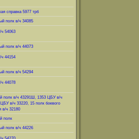
ая справка 5977 трб
ый полк в/ч 34085
/ч 54063
ый полк в/ч 44073
/ч 44154
ый полк в/ч 54294
/ч 44078
й полк в/ч 43291Ш, 1353 ЦБУ в/ч
 ЦБУ в/ч 33220, 15 полк боевого
 в/ч 32180
й полк
ый полк в/ч 44226
/ч 54270