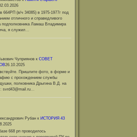
02.03.2026
в 664РП (в/ч 34085) в 1975-1977г под
нием отличного и справедливого
а подполковника Ламаш Владимира
ича, я служил…
ьвович Чуприянов
к
СОВЕТ
ОВ
26.10.2025
вствуйте. Пришлите фото, в форме и
рафию с прохождением службы
душки, полковника Дрыгина В.Д. на
l: svrd43@mail.ru…
ександрович Рубан
к
ИСТОРИЯ 43
8.2025
базе 668 рп проводилось
тельское учение с переправой ПУ по