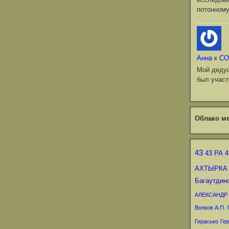
потонному
Анна
к
СО
Мой деду
был участ
Облако ме
43
43 РА
4
АХТЫРКА
Багаутдин
АЛЕКСАНДР
Волков А.П.
Герасько
Гер