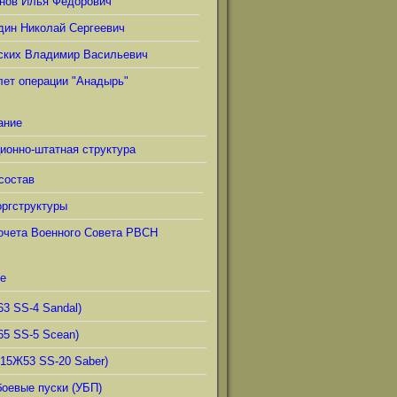
нов Илья Фёдорович
дин Николай Сергеевич
ских Владимир Васильевич
лет операции "Анадырь"
ание
ионно-штатная структура
состав
ргструктуры
очета Военного Совета РВСН
е
63 SS-4 Sandal)
65 SS-5 Scean)
(15Ж53 SS-20 Saber)
боевые пуски (УБП)