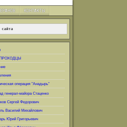
ТЕРАНОВ
КОНТАКТЫ
 сайта
и
ПРОХОДЦЫ
ние
вления
ическая операция "Анадырь"
ад генерал-майора Стаценко
иков Сергей Федорович
ель Василий Михайлович
арь Юрий Григорьевич