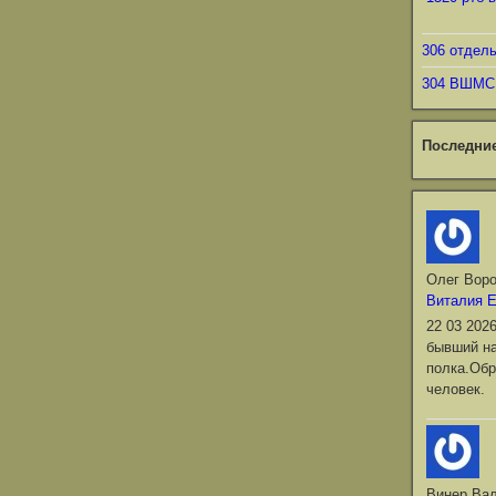
306 отдел
304 ВШМС
Последни
Олег Вор
Виталия 
22 03 202
бывший на
полка.Обр
человек.
Винер Ва