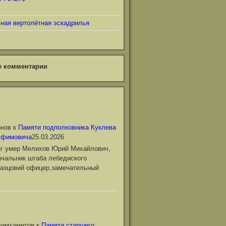
ьная вертолётная эскадрилья
е комментарии
онов
к
Памяти подполковника Куклева
Ефимовича
25.03.2026
6г умер Мелихов Юрий Михайлович,
чальник штаба лебедиского
азцовий офицер,замечательный
лимхаметов
к
Памяти старшего