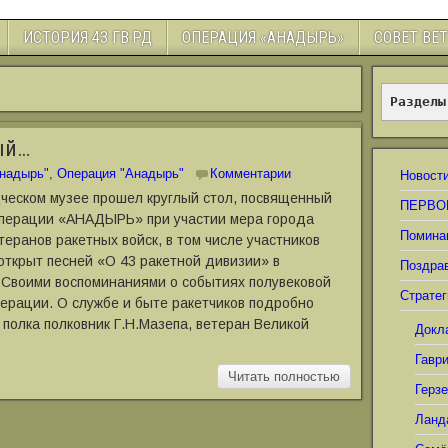
ИСТОРИЯ 43 ГВ.РД
ОПЕРАЦИЯ «АНАДЫРЬ»
СОВЕТ ВЕ
Разделы
ый…
Анадырь"
,
Операция "Анадырь"
Комментарии
Новост
дческом музее прошел круглый стол, посвященный
ПЕРВО
операции «АНАДЫРЬ» при участии мера города
Помина
еранов ракетных войск, в том числе участников
 открыт песней «О 43 ракетной дивизии» в
Поздра
 Своими воспоминаниями о событиях полувековой
Стратег
ерации. О службе и быте ракетчиков подробно
 полка полковник Г.Н.Мазепа, ветеран Великой
Докл
Гавр
Читать полностью
Герз
Ланд