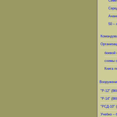
Семё
Сере
Анан
50 – 
Командов
Организац
боевой 
схемы о
Книга п
Вооружени
"Р-12" (8К
"Р-14" (8К
"РСД-10" 
Учебно – 