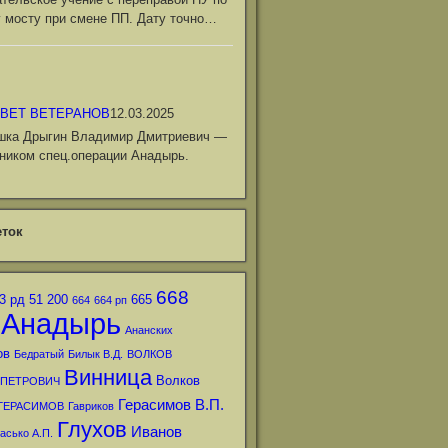
 мосту при смене ПП. Дату точно…
ВЕТ ВЕТЕРАНОВ
12.03.2025
шка Дрыгин Владимир Дмитриевич —
ником спец.операции Анадырь.
ток
668
3 рд
51
200
665
664
664 рп
Анадырь
Ананских
ов
Бедратый
Билык В.Д.
ВОЛКОВ
Винница
Волков
 ПЕТРОВИЧ
Герасимов В.П.
ГЕРАСИМОВ
Гавриков
Глухов
Иванов
асько А.П.