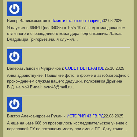
Винер Валимхаметов
к
Памяти старшего товарища
02.03.2026
Я служил в 664РП (в/ч 34085) в 1975-1977г под командованием
отличного и справедливого командира подполковника Ламаш
Владимира Григорьевича, я служил…
Валерий Львович Чуприянов
к
СОВЕТ ВЕТЕРАНОВ
26.10.2025
Анна здравствуйте. Пришлите фото, в форме и автобиографию с
прохождением службы вашего дедушки, полковника Дрыгина
В.Д. на мой Е-mail: svrd43@mail.ru…
Виктор Александрович Рубан
к
ИСТОРИЯ 43 ГВ.РД
22.08.2025
А ещё на базе 668 рп проводилось исследовательское учение с
переправой ПУ по потонному мосту при смене ПП. Дату точно…