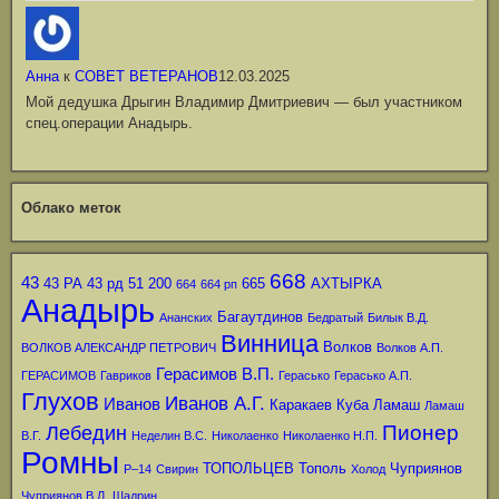
Анна
к
СОВЕТ ВЕТЕРАНОВ
12.03.2025
Мой дедушка Дрыгин Владимир Дмитриевич — был участником
спец.операции Анадырь.
Облако меток
668
43
43 РА
43 рд
51
200
665
АХТЫРКА
664
664 рп
Анадырь
Багаутдинов
Ананских
Бедратый
Билык В.Д.
Винница
Волков
ВОЛКОВ АЛЕКСАНДР ПЕТРОВИЧ
Волков А.П.
Герасимов В.П.
ГЕРАСИМОВ
Гавриков
Герасько
Герасько А.П.
Глухов
Иванов А.Г.
Иванов
Каракаев
Куба
Ламаш
Ламаш
Пионер
Лебедин
В.Г.
Неделин В.С.
Николаенко
Николаенко Н.П.
Ромны
ТОПОЛЬЦЕВ
Тополь
Чуприянов
Р–14
Свирин
Холод
Чуприянов В.Л.
Шадрин