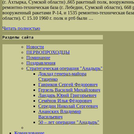
(г. Ахтырка, Сумской области) ,665 ракетный полк, вооруженны
ремонтно-техническая база (г. Лебедин, Сумской области), 668
вооруженный ракетами Р-14, и 1535 ремонтно-техническая база
области). С 15.10 1960 г. полк и ртб были …
Читать полностью
Разделы сайта
Новости
ПЕРВОПРОХОДЦЫ
Поминание
Поздравления
Стратегическая операция "Анадырь"
Доклад генерал-майора
Стаценко
Гавриков Сергей Федорович
Герзель Василий Михайлович
Ландарь Юрий Григорьевич
Семёнов Илья Фёдорович
Середин Николай Сергеевич
Ананских Владимир
Васильевич
50 – лет операции "Анадырь"
Командование