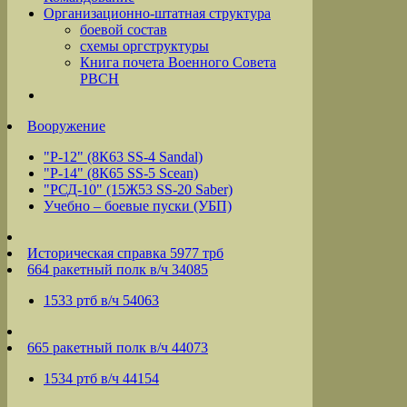
Организационно-штатная структура
боевой состав
схемы оргструктуры
Книга почета Военного Совета
РВСН
Вооружение
"Р-12" (8К63 SS-4 Sandal)
"Р-14" (8К65 SS-5 Scean)
"РСД-10" (15Ж53 SS-20 Saber)
Учебно – боевые пуски (УБП)
Историческая справка 5977 трб
664 ракетный полк в/ч 34085
1533 ртб в/ч 54063
665 ракетный полк в/ч 44073
1534 ртб в/ч 44154