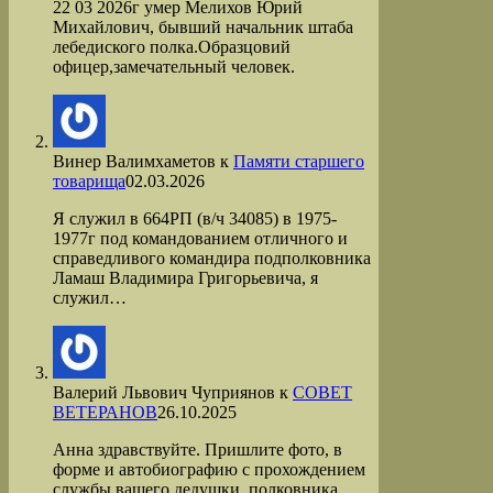
22 03 2026г умер Мелихов Юрий
Михайлович, бывший начальник штаба
лебедиского полка.Образцовий
офицер,замечательный человек.
Винер Валимхаметов
к
Памяти старшего
товарища
02.03.2026
Я служил в 664РП (в/ч 34085) в 1975-
1977г под командованием отличного и
справедливого командира подполковника
Ламаш Владимира Григорьевича, я
служил…
Валерий Львович Чуприянов
к
СОВЕТ
ВЕТЕРАНОВ
26.10.2025
Анна здравствуйте. Пришлите фото, в
форме и автобиографию с прохождением
службы вашего дедушки, полковника