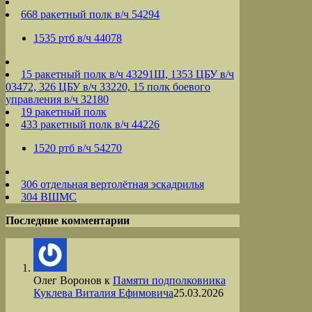
668 ракетный полк в/ч 54294
1535 ртб в/ч 44078
15 ракетный полк в/ч 43291Ш, 1353 ЦБУ в/ч
03472, 326 ЦБУ в/ч 33220, 15 полк боевого
управления в/ч 32180
19 ракетный полк
433 ракетный полк в/ч 44226
1520 ртб в/ч 54270
306 отдельная вертолётная эскадрилья
304 ВШМС
Последние комментарии
Олег Воронов
к
Памяти подполковника
Куклева Виталия Ефимовича
25.03.2026