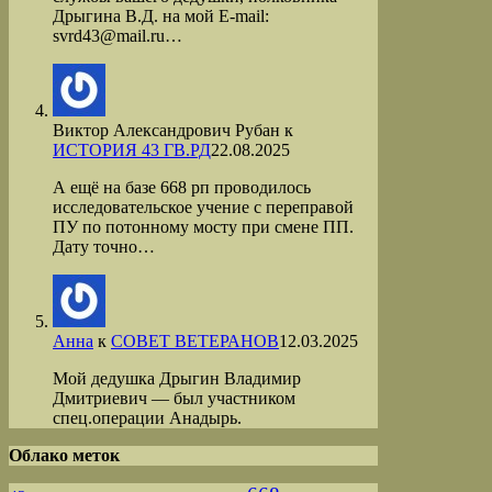
Дрыгина В.Д. на мой Е-mail:
svrd43@mail.ru…
Виктор Александрович Рубан
к
ИСТОРИЯ 43 ГВ.РД
22.08.2025
А ещё на базе 668 рп проводилось
исследовательское учение с переправой
ПУ по потонному мосту при смене ПП.
Дату точно…
Анна
к
СОВЕТ ВЕТЕРАНОВ
12.03.2025
Мой дедушка Дрыгин Владимир
Дмитриевич — был участником
спец.операции Анадырь.
Облако меток